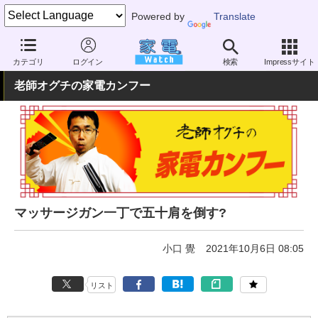
Powered by
Translate
家電 Watch
ヘルスケア
健康家電
マッサージ機器
カテゴリ
ログイン
検索
Impressサイト
老師オグチの家電カンフー
マッサージガン一丁で五十肩を倒す?
小口 覺
2021年10月6日 08:05
リスト