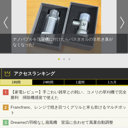
ナノバブルを洗濯機に付けたらバスタオルの生乾き臭が
なくなった!
●
●
●
アクセスランキング
1時間
24時間
1週間
1カ月
【家電レビュー】手ごわい雑草との戦い、コメリの草刈機で完全
勝利 掃除機感覚で使えた
Francfranc、レンジで焼き目つくグリルと米も炊けるマルチポッ
ト
Dreameの羽根なし扇風機 室温に合わせて風量自動調整