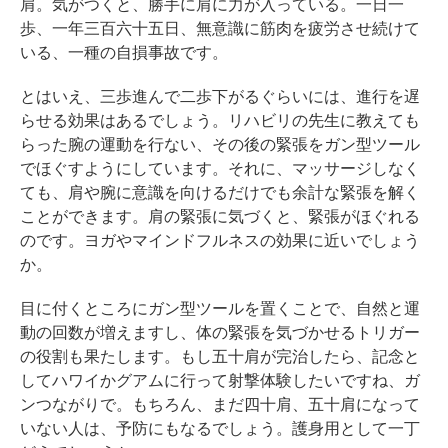
肩。気がつくと、勝手に肩に力が入っている。一日一
歩、一年三百六十五日、無意識に筋肉を疲労させ続けて
いる、一種の自損事故です。
とはいえ、三歩進んで二歩下がるぐらいには、進行を遅
らせる効果はあるでしょう。リハビリの先生に教えても
らった腕の運動を行ない、その後の緊張をガン型ツール
でほぐすようにしています。それに、マッサージしなく
ても、肩や腕に意識を向けるだけでも余計な緊張を解く
ことができます。肩の緊張に気づくと、緊張がほぐれる
のです。ヨガやマインドフルネスの効果に近いでしょう
か。
目に付くところにガン型ツールを置くことで、自然と運
動の回数が増えますし、体の緊張を気づかせるトリガー
の役割も果たします。もし五十肩が完治したら、記念と
してハワイかグアムに行って射撃体験したいですね、ガ
ンつながりで。もちろん、まだ四十肩、五十肩になって
いない人は、予防にもなるでしょう。護身用として一丁