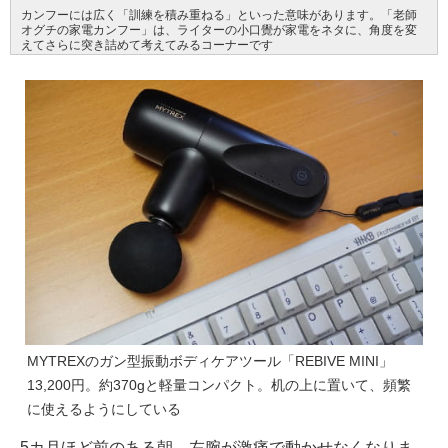
カンフーには広く「訓練を積み重ねる」といった意味があります。「老師
オグチの家電カンフー」は、ライターの小口覺が家電をネタに、角度を変
えてさらに突き詰めて考えてみるコーナーです
MYTREXのガン型振動ボディケアツール「REBIVE MINI」
13,200円。約370gと軽量コンパクト。机の上に置いて、頻繁
に使えるようにしている
5カ月ほど前のある朝、左腕が激痛で動かせなくなりま