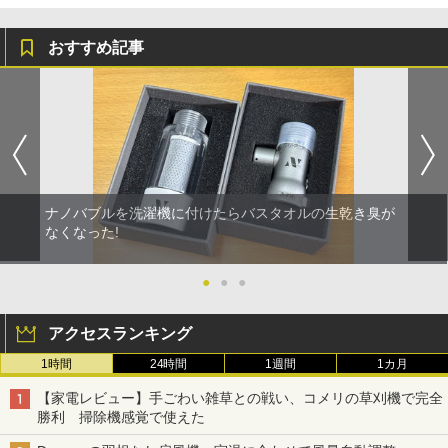
おすすめ記事
ナノバブルを洗濯機に付けたらバスタオルの生乾き臭が
なくなった!
●
●
●
アクセスランキング
1時間
24時間
1週間
1カ月
【家電レビュー】手ごわい雑草との戦い、コメリの草刈機で完全
勝利 掃除機感覚で使えた