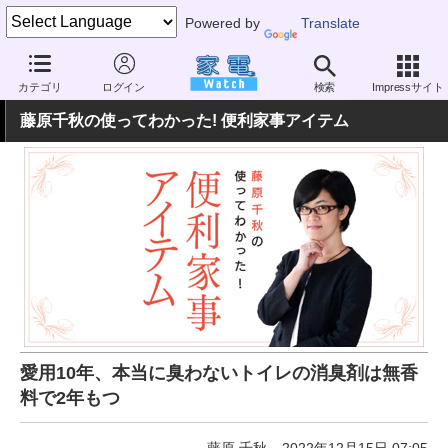
Powered by
Translate
家電 Watch
その他・家電
雑貨
雑貨（一般）
カテゴリ
ログイン
検索
Impressサイト
藤原千秋の使ってわかった! 便利家事アイテム
愛用10年、本当に臭わないトイレの消臭剤は無香
料で2年もつ