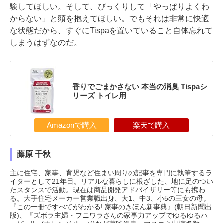
験してほしい。そして、びっくりして「やっぱりよくわ
からない」と頭を抱えてほしい。でもそれは非常に快適
な状態だから、すぐにTispaを置いていること自体忘れて
しまうはずなのだ。
香りでごまかさない 本当の消臭 Tispaシ
リーズ トイレ用
Amazonで購入
楽天で購入
藤原 千秋
主に住宅、家事、育児など住まい周りの記事を専門に執筆するラ
イターとして21年目。リアルな暮らしに根ざした、地に足のつい
たスタンスで活動。現在は商品開発アドバイザリー等にも携わ
る。大手住宅メーカー営業職出身、大1、中3、小5の三女の母。
『この一冊ですべてがわかる! 家事のきほん新事典』(朝日新聞出
版)、『ズボラ主婦・フニワラさんの家事力アップでゆるゆるハ