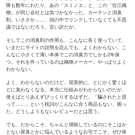
降も数年にわたり、あの「スミノエ」と、この「住江織
物」が同じ会社とは気づかなかった。カーテンと消臭
剤。いささか……、頭の中でリンクしていなくても不思
議ではないだろう。言い訳だが。
そしてこの消臭剤の作用も、こんなに長く使っていて、
いまだにサイトの説明を読んでも、よくわからない。こ
んなに小さくて薄い本体でこの消臭力でしかも2年保
つ。それを作っているのは織物メーカー。やっぱりよく
わからない。
よく、わからないのだけど、現実的に、とにかく驚くほ
どに臭わなくなる。本当に仕組みがわからないのだが、
使えばとりあえずびっくりするはずだ。「騙されたと思
って……」という枕詞がこんなに合う商品もない。困っ
た。どうしようもないレビューだとは思う。
でも、だからこそ、ちゃんと掃除しているのにそこはか
とない尿臭とかに悩んでいるようなお宅でこそ、ぜひ体