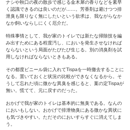
ナシや秋口の夜の散歩で感じる金木犀の香りなどを素早
く認識できるのは良いのだが……。芳香剤は避けつつ排
泄臭も限りなく無にしたいという欲求は、我ながらなか
なか飼いならしにくく厄介だ。
特殊事情として、我が家のトイレでは新たな掃除技を編
み出すためにある程度汚し、においを発生させなければ
ならないという局面がたびたび生じる。別の消臭剤を試
用しなければならないときもある。
その都度ビニール袋に入れてTispaを一時撤去することに
なる。置いておくと状況の比較ができなくなるから。そ
うして忘れた頃に微かな異臭を感じると、案の定Tispaが
無い。慌てて、元に戻すのだった。
おかげで我が家のトイレは基本的に無臭である。なんの
においもしない。おかげで排泄物臭にある微かな異状に
も気づきやすい。ただそのにおいすらすぐに消えてしま
う。