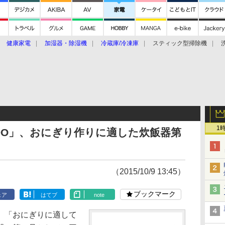
健康家電
加湿器・除湿機
冷蔵庫/冷凍庫
スティック型掃除機
扇風機
オーブン・電子レンジ
スマートハウス
掃除機
家事家電
ke大賞2019】
CES 2020
1
ADO」、おにぎり作りに適した炊飯器第
（2015/10/9 13:45）
ブックマーク
ェア
はてブ
note
、「おにぎりに適して