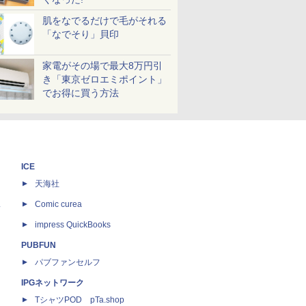
肌をなでるだけで毛がそれる
「なでそり」貝印
家電がその場で最大8万円引
き「東京ゼロエミポイント」
でお得に買う方法
ICE
天海社
ス
Comic curea
impress QuickBooks
PUBFUN
パブファンセルフ
IPGネットワーク
TシャツPOD pTa.shop