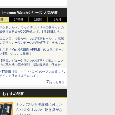
Impress Watchシリーズ 人気記事
時間
24時間
1週間
1カ月
マクドナルド、マックデリバリーの朝マックの
最低注文料金が500円値上げ。8月18日より
1,500円から受付
ユニクロ、今日から「お盆特別セール」。涼感
シアサッカーワンピース待望値下げ、撥水ギア
ショーツは1990円に
ミスド「Mrs. GREEN APPLE」のコラボドーナ
ツ4種、いよいよ発売！
【家電レビュー】手ごわい雑草との戦い、コメ
リの草刈機で完全勝利 掃除機感覚で使えた
NTT島田社長、ソフトバンクのセブン出資に「d
ポイント使えるようにして」
もっと見る
おすすめ記事
ナノバブルを洗濯機に付けた
らバスタオルの生乾き臭がな
くなった!