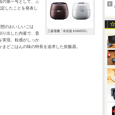
器の第一号として、三
を認定したことを発表し
理想のおいしいごは
三菱電機「本炭釜 KAMADO」
削り出した内釜で、昔
を実現。粒感がしっか
かまどごはんの味の特長を追求した炊飯器。