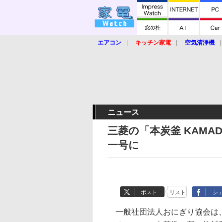
エアコン
キッチン家電
空気清浄機
炊飯器
ロボット掃除機
暖房器具
業界動向
【家電大賞2019】
【e-bi
ニュース
三菱の「本炭釜 KAM
一号に
ポスト
リスト
シ
一般社団法人おにぎり協会は