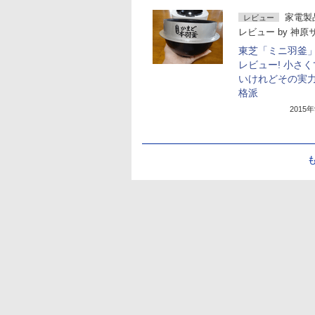
家電製
レビュー
レビュー
by
神原
東芝「ミニ羽釜
レビュー! 小さ
いけれどその実
格派
2015