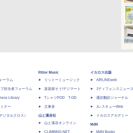
Rittor Music
イカロス出版
dフォーラム
リットーミュージック
AIRLINEweb
ップ担当者フォーラム
楽器探そう!デジマート
Jディフェンスニュー
ness Library
TシャツPOD T-OD
通訳翻訳ジャーナル
セミナー
立東舎
JレスキューWeb
 X（デジタルクロス）
山と溪谷社
イカロスアカデミー
山と溪谷オンライン
MdN
CLIMBING-NET
MdN Books