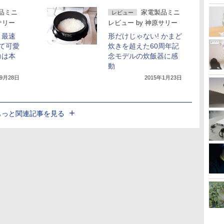
品ミニ
家電製品ミニ
レビュー
サリー
レビュー
by
神原サリー
」最速
形だけじゃない! かまど
くて可愛
炊きを超えた60周年記
力は本
念モデルの炊飯器に感
動
年9月28日
2015年1月23日
もっと関連記事を見る