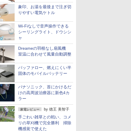
象印、お湯を最後まで注ぎ切
りやすい電気ケトル
Wi-Fiなしで音声操作できる
シーリングライト、ドウシシ
ャ
Dreameの羽根なし扇風機
室温に合わせて風量自動調整
バッファロー、燃えにくい半
固体のモバイルバッテリー
パナソニック、首にかけるだ
けの高周波治療器に新色4カ
ラー
by
徳王 美智子
家電レビュー
手ごわい雑草との戦い、コメ
リの草刈機で完全勝利 掃除
機感覚で使えた