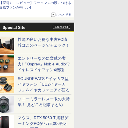
【家電ミニレビュー】ワークマンの腰につける
爆風ファンが涼しい!
もっと見る
Special Site
性能の良いお得な中古PC情
報はこのページでチェック！
エントリーなのに脅威の実
力!「Osprey」Noble Audioワ
イヤレスイヤフォン4機種を
一気に聴く
SOUNDPEATSのイヤカフ型
イヤフォン「UU2イヤーカ
フ」をイヤカフマニアが語る
ソニーミラーレス一眼の大特
集！ 見どころ記事まとめ
マウス、RTX 5060 Ti搭載ゲ
ーミングPCが7万5,000円オ