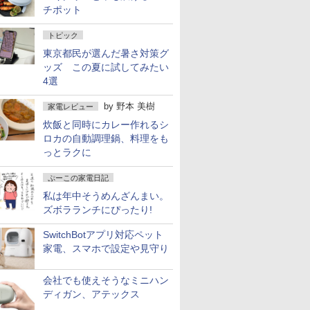
チポット
トピック
東京都民が選んだ暑さ対策グ
ッズ この夏に試してみたい
4選
by
野本 美樹
家電レビュー
炊飯と同時にカレー作れるシ
ロカの自動調理鍋、料理をも
っとラクに
ぷーこの家電日記
私は年中そうめんざんまい。
ズボラランチにぴったり!
SwitchBotアプリ対応ペット
家電、スマホで設定や見守り
会社でも使えそうなミニハン
ディガン、アテックス