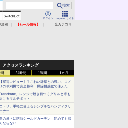
ログイン
Impress サイト
全カテゴリ
洗濯機
【セール情報】
照明器具
美容家電
アクセスランキング
時間
24時間
1週間
1カ月
【家電レビュー】手ごわい雑草との戦い、コメ
リの草刈機で完全勝利 掃除機感覚で使えた
Francfranc、レンジで焼き目つくグリルと米も
炊けるマルチポット
ニトリ、手軽に使えるシンプルなハンディクリ
ーナー
夏の暑さに防熱シールドカーテン 閉めても暗
くならない