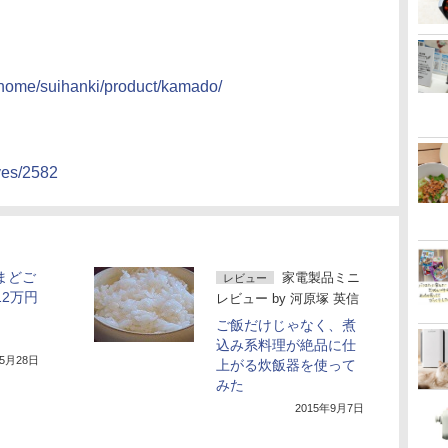
p/home/suihanki/product/kamado/
ives/2582
まどご
家電製品ミニ
レビュー
12万円
レビュー
by
河原塚 英信
ご飯だけじゃなく、煮
込み系料理が絶品に仕
年5月28日
上がる炊飯器を使って
みた
2015年9月7日