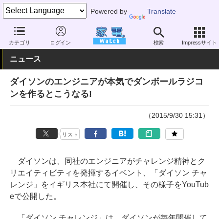
Powered by
Translate
家電 Watch
業界動向
業界動向
企業動向
カテゴリ
ログイン
検索
Impressサイト
ニュース
ダイソンのエンジニアが本気でダンボールラジコ
ンを作るとこうなる!
（2015/9/30 15:31）
リスト
ダイソンは、同社のエンジニアがチャレンジ精神とク
リエイティビティを発揮するイベント、「ダイソン チャ
レンジ」をイギリス本社にて開催し、その様子をYouTub
eで公開した。
「ダイソン チャレンジ」は、ダイソンが毎年開催して