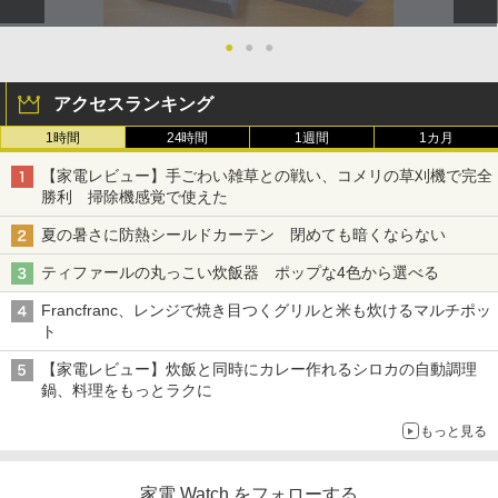
●
●
●
アクセスランキング
1時間
24時間
1週間
1カ月
【家電レビュー】手ごわい雑草との戦い、コメリの草刈機で完全
勝利 掃除機感覚で使えた
夏の暑さに防熱シールドカーテン 閉めても暗くならない
ティファールの丸っこい炊飯器 ポップな4色から選べる
Francfranc、レンジで焼き目つくグリルと米も炊けるマルチポッ
ト
【家電レビュー】炊飯と同時にカレー作れるシロカの自動調理
鍋、料理をもっとラクに
もっと見る
家電 Watch をフォローする