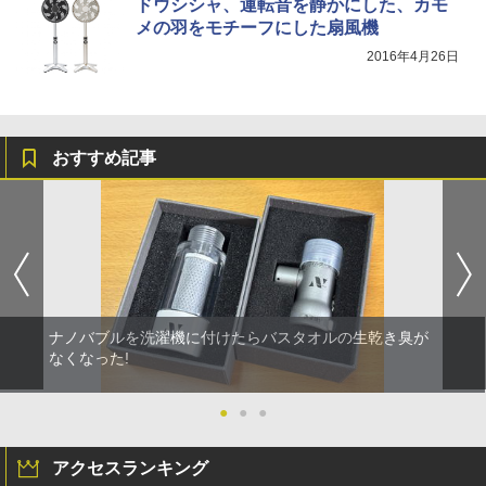
ドウシシャ、運転音を静かにした、カモ
メの羽をモチーフにした扇風機
2016年4月26日
おすすめ記事
ナノバブルを洗濯機に付けたらバスタオルの生乾き臭が
なくなった!
●
●
●
アクセスランキング