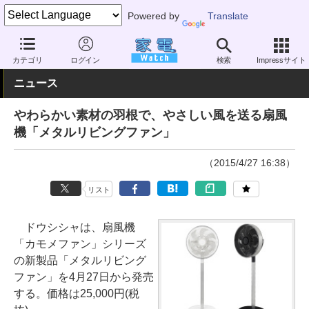
Powered by
Translate
家電 Watch
空調家電
扇風機
単機能
カテゴリ
ログイン
検索
Impressサイト
ニュース
やわらかい素材の羽根で、やさしい風を送る扇風
機「メタルリビングファン」
（2015/4/27 16:38）
リスト
ドウシシャは、扇風機
「カモメファン」シリーズ
の新製品「メタルリビング
ファン」を4月27日から発売
する。価格は25,000円(税