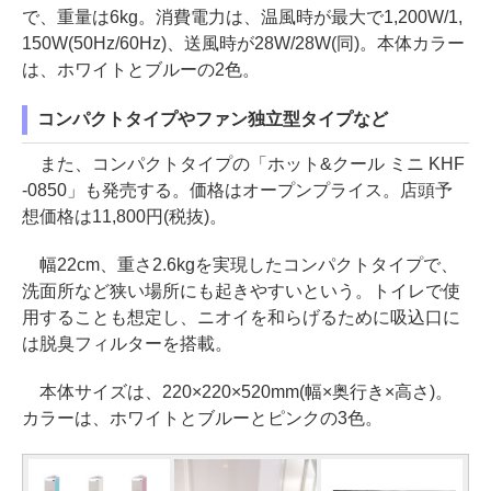
で、重量は6kg。消費電力は、温風時が最大で1,200W/1,
150W(50Hz/60Hz)、送風時が28W/28W(同)。本体カラー
は、ホワイトとブルーの2色。
コンパクトタイプやファン独立型タイプなど
また、コンパクトタイプの「ホット&クール ミニ KHF
-0850」も発売する。価格はオープンプライス。店頭予
想価格は11,800円(税抜)。
幅22cm、重さ2.6kgを実現したコンパクトタイプで、
洗面所など狭い場所にも起きやすいという。トイレで使
用することも想定し、ニオイを和らげるために吸込口に
は脱臭フィルターを搭載。
本体サイズは、220×220×520mm(幅×奥行き×高さ)。
カラーは、ホワイトとブルーとピンクの3色。