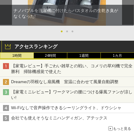
ナノバブルを洗濯機に付けたらバスタオルの生乾き臭が
なくなった!
●
●
●
アクセスランキング
1時間
24時間
1週間
1カ月
【家電レビュー】手ごわい雑草との戦い、コメリの草刈機で完全
勝利 掃除機感覚で使えた
Dreameの羽根なし扇風機 室温に合わせて風量自動調整
【家電ミニレビュー】ワークマンの腰につける爆風ファンが涼し
い!
Wi-Fiなしで音声操作できるシーリングライト、ドウシシャ
会社でも使えそうなミニハンディガン、アテックス
もっと見る