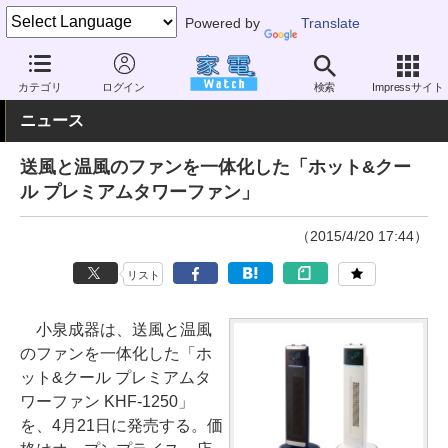
Powered by
Translate
家電 Watch
空調家電
扇風機
その他
カテゴリ
ログイン
検索
Impressサイト
ニュース
送風と温風のファンを一体化した「ホット&クー
ル プレミアムタワーファン」
（2015/4/20 17:44）
リスト
小泉成器は、送風と温風
のファンを一体化した「ホ
ット&クール プレミアムタ
ワーファン KHF-1250」
を、4月21日に発売する。価