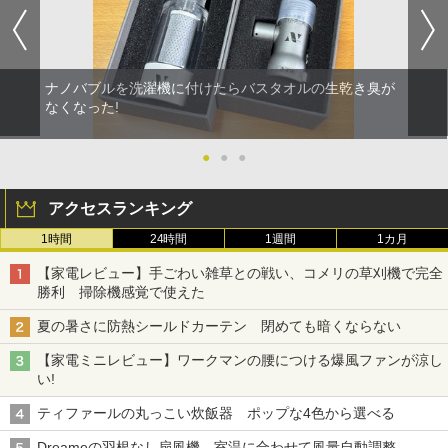
ナノバブルを洗濯機に付けたらバスタオルの生乾き臭が
なくなった!
●
●
●
アクセスランキング
1時間
24時間
1週間
1カ月
【家電レビュー】手ごわい雑草との戦い、コメリの草刈機で完全
勝利 掃除機感覚で使えた
夏の暑さに防熱シールドカーテン 閉めても暗くならない
【家電ミニレビュー】ワークマンの腰につける爆風ファンが涼し
い!
ティファールの丸っこい炊飯器 ポップな4色から選べる
Dreameの羽根なし扇風機 室温に合わせて風量自動調整