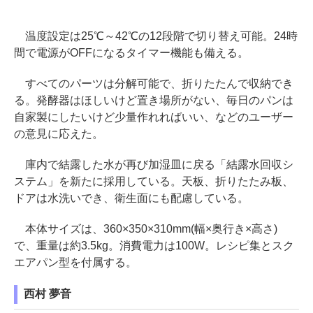
温度設定は25℃～42℃の12段階で切り替え可能。24時
間で電源がOFFになるタイマー機能も備える。
すべてのパーツは分解可能で、折りたたんで収納でき
る。発酵器はほしいけど置き場所がない、毎日のパンは
自家製にしたいけど少量作れればいい、などのユーザー
の意見に応えた。
庫内で結露した水が再び加湿皿に戻る「結露水回収シ
ステム」を新たに採用している。天板、折りたたみ板、
ドアは水洗いでき、衛生面にも配慮している。
本体サイズは、360×350×310mm(幅×奥行き×高さ)
で、重量は約3.5kg。消費電力は100W。レシピ集とスク
エアパン型を付属する。
西村 夢音