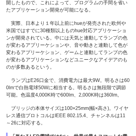
開したもので、これによって、プログラムの手間を省い
たアプリケーション開発が可能になる。
実際、日本より１年以上前にhueが発売された欧州や
米国ではすでに30種類以上ものhue対応アプリケーショ
ンが開発されている。中には天気と連動してランプの色
が変わるアプリーケションや、音や動きと連動して色が
変わるアプリーケション、ゲームと連動してランプの色
が変わるアプリケーションなどユニークなアイデアのも
のが多数あるという。
ランプはE26口金で、消費電力は最大9W。明るさは60
0lmで白熱電球50Wに相当する。明るさは無段階で調節
可能。色温度4,000K時で600lm、2,000K時は360lm。
ブリッジの本体サイズは100×25mm(幅×高さ)。ワイヤ
レス通信プロトコルはIEEE 802.15.4、チャンネルは11
～26に対応する。