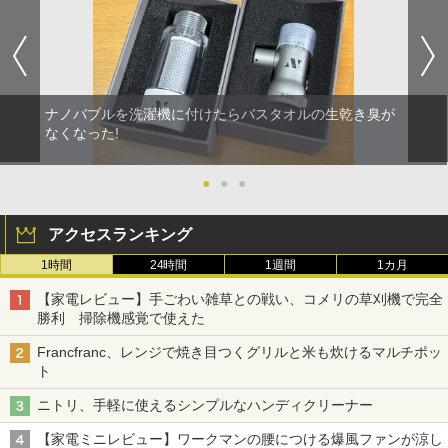
ナノバブルを洗濯機に付けたらバスタオルの生乾き臭が
なくなった!
●
●
●
アクセスランキング
1時間
24時間
1週間
1カ月
【家電レビュー】手ごわい雑草との戦い、コメリの草刈機で完全
勝利 掃除機感覚で使えた
Francfranc、レンジで焼き目つくグリルと米も炊けるマルチポッ
ト
ニトリ、手軽に使えるシンプルなハンディクリーナー
【家電ミニレビュー】ワークマンの腰につける爆風ファンが涼し