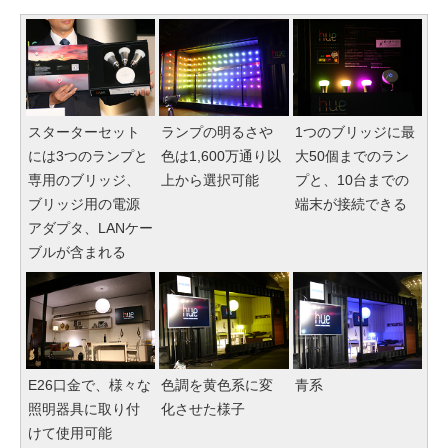
スターターセット
ランプの明るさや
1つのブリッジに最
には3つのランプと
色は1,600万通り以
大50個までのラン
専用のブリッジ、
上から選択可能
プと、10台までの
ブリッジ用の電源
端末が接続できる
アダプタ、LANケー
ブルが含まれる
E26口金で、様々な
色調を黄色系に変
青系
照明器具に取り付
化させた様子
けて使用可能