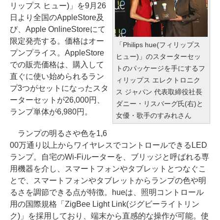
リップス ヒュー)」を9月26
日より全国のAppleStore及
び、Apple OnlineStoreにて
限定発売する。価格はオー
「Philips hue(フィリップス
プンプライス。AppleStore
ヒュー)」のスターターセッ
での販売価格は、購入して
トのパッケージを手にするフ
直ぐに使い始められるラン
ィリップス エレクトロニク
プ3つがセットになったスタ
ス ジャパン 代表取締役社長
ーターセットが26,000円、
ダニー・リスバーグ氏(右)と
ランプ単体が6,980円。
女優・歌手のすみれさん
ランプの明るさや色を1,6
00万通り以上からワイヤレスでコントロールできるLED
ランプ。自宅のWi-Fiルーターを、ブリッジと呼ばれる専
用機器を介し、スマートフォンやタブレットとつなぐこ
とで、スマートフォンやタブレットからランプの色や明
るさを調節できる点が特徴。hueは、照明コントロール
用の国際規格「ZigBee Light Link(ジグビーライトリン
ク)」を採用しており、端末から直感的な操作が可能。使