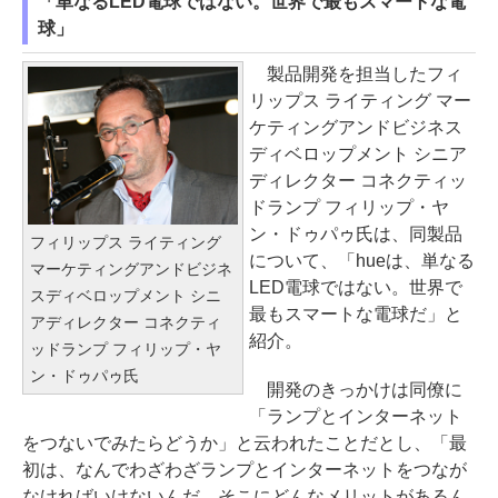
「単なるLED電球ではない。世界で最もスマートな電
球」
製品開発を担当したフィ
リップス ライティング マー
ケティングアンドビジネス
ディベロップメント シニア
ディレクター コネクティッ
ドランプ フィリップ・ヤ
ン・ドゥパゥ氏は、同製品
フィリップス ライティング
について、「hueは、単なる
マーケティングアンドビジネ
LED電球ではない。世界で
スディベロップメント シニ
最もスマートな電球だ」と
アディレクター コネクティ
紹介。
ッドランプ フィリップ・ヤ
ン・ドゥパゥ氏
開発のきっかけは同僚に
「ランプとインターネット
をつないでみたらどうか」と云われたことだとし、「最
初は、なんでわざわざランプとインターネットをつなが
なければいけないんだ。そこにどんなメリットがあるん