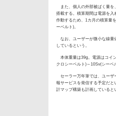
また、個人の外部被ばく量を、
搭載する。積算期間は電源を入れた
作動するため、1カ月の積算量を
ーベルト)。
なお、ユーザーが微小な線量値
しているという。
本体重量は39g。電源はコイン型リ
クロシーベルト)～10Sv(シーベ
セーラー万年筆では、ユーザー
報サービスを発信する予定だと
計マップ構築も計画していると