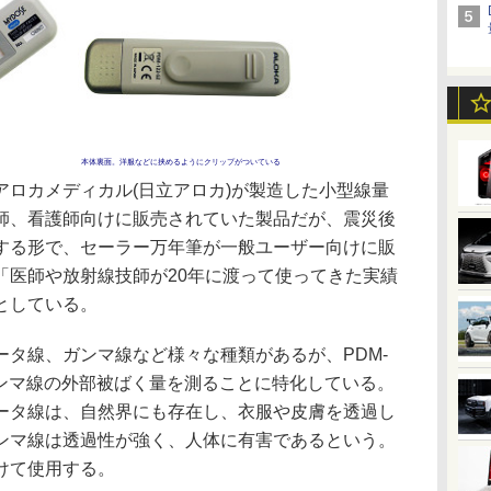
本体裏面。洋服などに挟めるようにクリップがついている
ロカメディカル(日立アロカ)が製造した小型線量
師、看護師向けに販売されていた製品だが、震災後
する形で、セーラー万年筆が一般ユーザー向けに販
「医師や放射線技師が20年に渡って使ってきた実績
としている。
タ線、ガンマ線など様々な種類があるが、PDM-
ガンマ線の外部被ばく量を測ることに特化している。
ータ線は、自然界にも存在し、衣服や皮膚を透過し
ンマ線は透過性が強く、人体に有害であるという。
けて使用する。