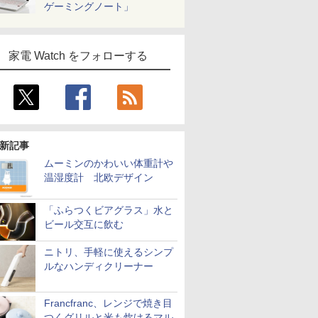
ゲーミングノート」
家電 Watch をフォローする
新記事
ムーミンのかわいい体重計や
温湿度計 北欧デザイン
「ふらつくビアグラス」水と
ビール交互に飲む
ニトリ、手軽に使えるシンプ
ルなハンディクリーナー
Francfranc、レンジで焼き目
つくグリルと米も炊けるマル