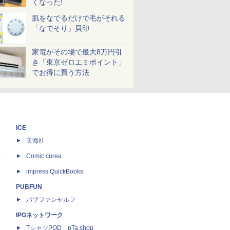
くなった!
肌をなでるだけで毛がそれる
「なでそり」貝印
家電がその場で最大8万円引
き「東京ゼロエミポイント」
でお得に買う方法
ICE
天海社
ス
Comic curea
impress QuickBooks
PUBFUN
パブファンセルフ
IPGネットワーク
TシャツPOD pTa.shop