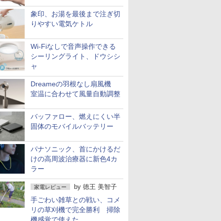
象印、お湯を最後まで注ぎ切
りやすい電気ケトル
Wi-Fiなしで音声操作できる
シーリングライト、ドウシシ
ャ
Dreameの羽根なし扇風機
室温に合わせて風量自動調整
バッファロー、燃えにくい半
固体のモバイルバッテリー
パナソニック、首にかけるだ
けの高周波治療器に新色4カ
ラー
by
徳王 美智子
家電レビュー
手ごわい雑草との戦い、コメ
リの草刈機で完全勝利 掃除
機感覚で使えた