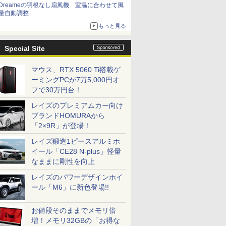
Dreameの羽根なし扇風機 室温に合わせて風
量自動調整
もっと見る
Special Site
マウス、RTX 5060 Ti搭載ゲ
ーミングPCが7万5,000円オ
フで30万円台！
レイズのプレミアムカー向け
ブランドHOMURAから
「2×9R」が登場！
レイズ鍛造1ピースアルミホ
イール「CE28 N-plus」軽量
なままに剛性を向上
レイズのパワーデザインホイ
ール「M6」に新色登場!!
お値段そのままでメモリ倍
増！メモリ32GBの「お得な