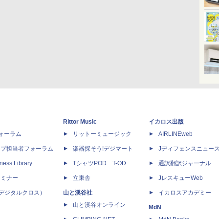
Rittor Music
イカロス出版
dフォーラム
リットーミュージック
AIRLINEweb
ップ担当者フォーラム
楽器探そう!デジマート
Jディフェンスニュー
ness Library
TシャツPOD T-OD
通訳翻訳ジャーナル
セミナー
立東舎
JレスキューWeb
 X（デジタルクロス）
山と溪谷社
イカロスアカデミー
山と溪谷オンライン
MdN