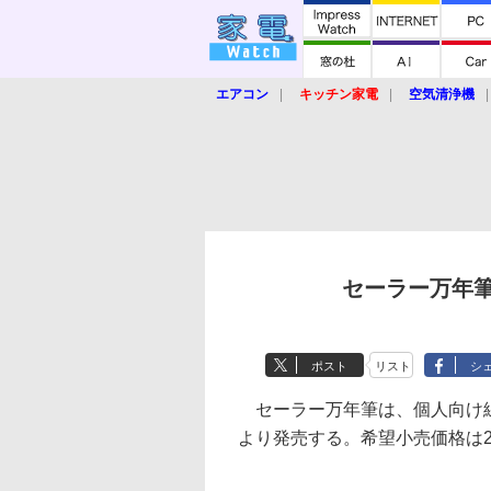
エアコン
キッチン家電
空気清浄機
炊飯器
ロボット掃除機
暖房器具
業界動向
【家電大賞2019】
【e-bi
セーラー万年
ポスト
リスト
シ
セーラー万年筆は、個人向け線量
より発売する。希望小売価格は29