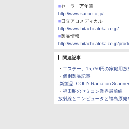
■
セーラー万年筆
http://www.sailor.co.jp/
■
日立アロメディカル
http://www.hitachi-aloka.co.jp/
■
製品情報
http://www.hitachi-aloka.co.jp/pro
関連記事
・
エステー、15,750円の家庭用放射
・
個別製品記事
-新製品- COLIY Radiation Scanner 
・
福田昭のセミコン業界最前線
放射線とコンピュータと福島原発事故 (