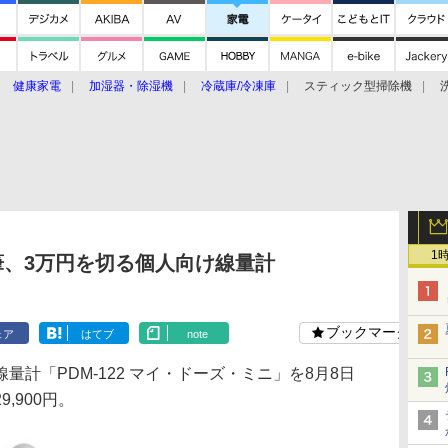
健康家電
加湿器・除湿機
冷蔵庫/冷凍庫
スティック型掃除機
扇風機
オーブン・電子レンジ
スマートハウス
掃除機
家事家電
ke大賞2019】
CES 2020
1
筆、3万円を切る個人向け線量計
ブックマーク
ェア
はてブ
note
計「PDM-122 マイ・ドーズ・ミニ」を8月8日
,900円。