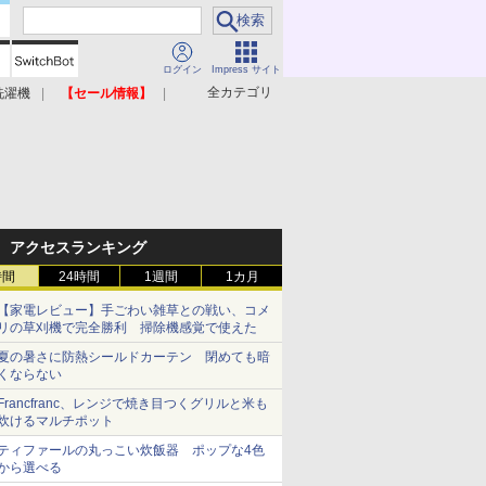
ログイン
Impress サイト
全カテゴリ
洗濯機
【セール情報】
照明器具
美容家電
アクセスランキング
時間
24時間
1週間
1カ月
【家電レビュー】手ごわい雑草との戦い、コメ
リの草刈機で完全勝利 掃除機感覚で使えた
夏の暑さに防熱シールドカーテン 閉めても暗
くならない
Francfranc、レンジで焼き目つくグリルと米も
炊けるマルチポット
ティファールの丸っこい炊飯器 ポップな4色
から選べる