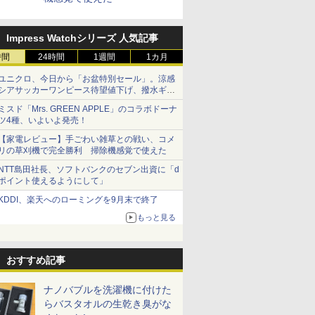
Impress Watchシリーズ 人気記事
時間
24時間
1週間
1カ月
ユニクロ、今日から「お盆特別セール」。涼感
シアサッカーワンピース待望値下げ、撥水ギア
ショーツは1990円に
ミスド「Mrs. GREEN APPLE」のコラボドーナ
ツ4種、いよいよ発売！
【家電レビュー】手ごわい雑草との戦い、コメ
リの草刈機で完全勝利 掃除機感覚で使えた
NTT島田社長、ソフトバンクのセブン出資に「d
ポイント使えるようにして」
KDDI、楽天へのローミングを9月末で終了
もっと見る
おすすめ記事
ナノバブルを洗濯機に付けた
らバスタオルの生乾き臭がな