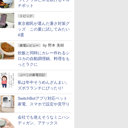
チポット
トピック
東京都民が選んだ暑さ対策グ
ッズ この夏に試してみたい
4選
by
野本 美樹
家電レビュー
炊飯と同時にカレー作れるシ
ロカの自動調理鍋、料理をも
っとラクに
ぷーこの家電日記
私は年中そうめんざんまい。
ズボラランチにぴったり!
SwitchBotアプリ対応ペット
家電、スマホで設定や見守り
会社でも使えそうなミニハン
ディガン、アテックス