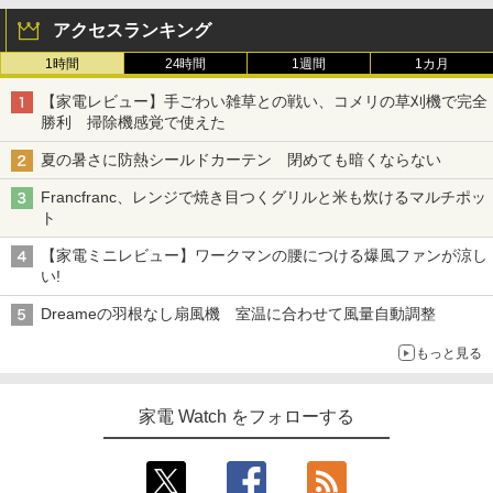
アクセスランキング
1時間
24時間
1週間
1カ月
【家電レビュー】手ごわい雑草との戦い、コメリの草刈機で完全
勝利 掃除機感覚で使えた
夏の暑さに防熱シールドカーテン 閉めても暗くならない
Francfranc、レンジで焼き目つくグリルと米も炊けるマルチポッ
ト
【家電ミニレビュー】ワークマンの腰につける爆風ファンが涼し
い!
Dreameの羽根なし扇風機 室温に合わせて風量自動調整
もっと見る
家電 Watch をフォローする