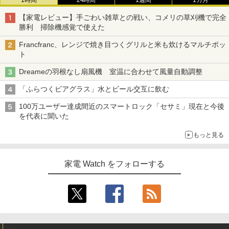
1時間
24時間
1週間
1カ月
【家電レビュー】手ごわい雑草との戦い、コメリの草刈機で完全
勝利 掃除機感覚で使えた
Francfranc、レンジで焼き目つくグリルと米も炊けるマルチポッ
ト
Dreameの羽根なし扇風機 室温に合わせて風量自動調整
「ふらつくビアグラス」水とビール交互に飲む
100万ユーザー達成間近のスマートロック「セサミ」現在と今後
を代表に聞いた
もっと見る
家電 Watch をフォローする