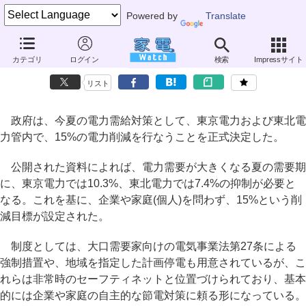
Powered by
Translate
東京/東北電力管内の節電目標が「15%」に正式決定
カテゴリ
ログイン
検索
Impressサイト
～計画停電を避ける警報発令を計画
リスト
政府は、今夏の電力需給対策として、東京電力および東北電
力管内で、15%の電力削減を行なうことを正式決定した。
公開された資料によれば、電力需要が大きくなる夏の需要期
に、東京電力では10.3%、東北電力では7.4%の抑制が必要と
なる。これを基に、企業や家庭(個人)を問わず、15%という削
減目標が設定された。
制度としては、大口需要家向けの電気事業法第27条による
強制措置や、地域を指定した計画停電も用意されているが、こ
れらは非常時のセーフティネットと位置づけられており、基本
的には企業や家庭の自主的な節電対策に頼る形になっている。