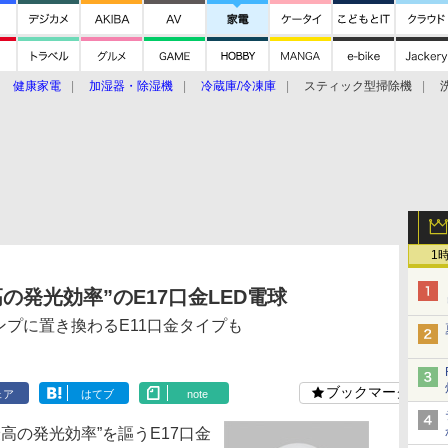
健康家電
加湿器・除湿機
冷蔵庫/冷凍庫
スティック型掃除機
扇風機
オーブン・電子レンジ
スマートハウス
掃除機
家事家電
ke大賞2019】
CES 2020
1
高の発光効率”のE17口金LED電球
ンプに置き換わるE11口金タイプも
ブックマーク
ェア
はてブ
note
高の発光効率”を謳うE17口金