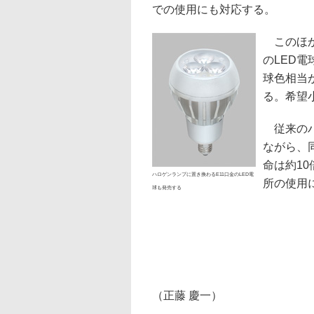
での使用にも対応する。
このほか
のLED
球色相当
る。希望小
従来のハ
ながら、
命は約10
ハロゲンランプに置き換わるE11口金のLED電
所の使用
球も発売する
（正藤 慶一）