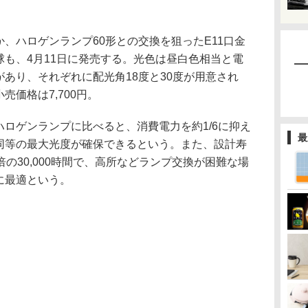
、ハロゲンランプ60形との交換を狙ったE11口金
電球も、4月11日に発売する。光色は昼白色相当と電
があり、それぞれに配光角18度と30度が用意され
売価格は7,700円。
ロゲンランプに比べると、消費電力を約1/6に抑え
最
同等の最大光度が確保できるという。また、設計寿
倍の30,000時間で、高所などランプ交換が困難な場
に最適という。