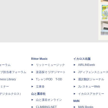
Rittor Music
イカロス出版
dフォーラム
リットーミュージック
AIRLINEweb
ップ担当者フォーラム
楽器探そう!デジマート
Jディフェンスニュー
ness Library
TシャツPOD T-OD
通訳翻訳ジャーナル
セミナー
立東舎
JレスキューWeb
 X（デジタルクロス）
山と溪谷社
イカロスアカデミー
山と溪谷オンライン
MdN
CLIMBING-NET
MdN Books