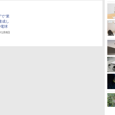
プで“業
達成し
D電球
3年1月8日