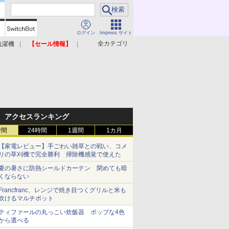
ログイン
Impress サイト
全カテゴリ
洗濯機
【セール情報】
照明器具
美容家電
アクセスランキング
時間
24時間
1週間
1カ月
【家電レビュー】手ごわい雑草との戦い、コメ
リの草刈機で完全勝利 掃除機感覚で使えた
夏の暑さに防熱シールドカーテン 閉めても暗
くならない
Francfranc、レンジで焼き目つくグリルと米も
炊けるマルチポット
ティファールの丸っこい炊飯器 ポップな4色
から選べる