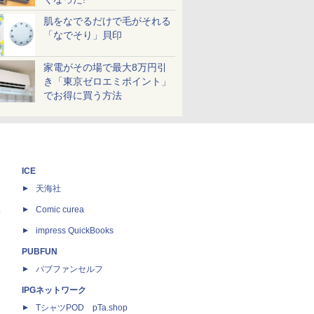
肌をなでるだけで毛がそれる
「なでそり」貝印
家電がその場で最大8万円引
き「東京ゼロエミポイント」
でお得に買う方法
ICE
天海社
ス
Comic curea
impress QuickBooks
PUBFUN
パブファンセルフ
IPGネットワーク
TシャツPOD pTa.shop