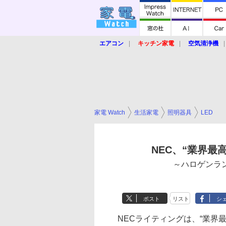
エアコン
キッチン家電
空気清浄機
炊飯器
ロボット掃除機
暖房器具
業界動向
【家電大賞2019】
【e-bi
家電 Watch
生活家電
照明器具
LED
NEC、“業界最
～ハロゲンラ
ポスト
リスト
シ
NECライティングは、“業界最