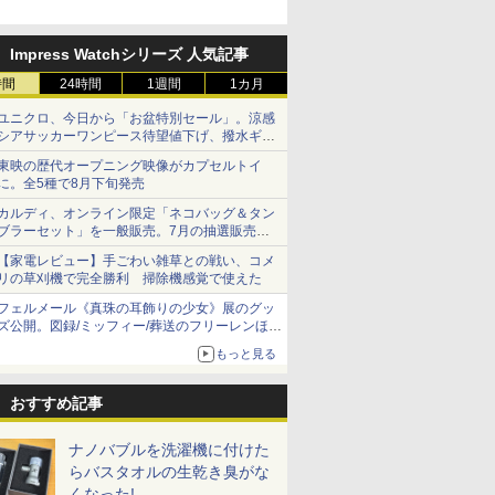
Impress Watchシリーズ 人気記事
時間
24時間
1週間
1カ月
ユニクロ、今日から「お盆特別セール」。涼感
シアサッカーワンピース待望値下げ、撥水ギア
ショーツは1990円に
東映の歴代オープニング映像がカプセルトイ
に。全5種で8月下旬発売
カルディ、オンライン限定「ネコバッグ＆タン
ブラーセット」を一般販売。7月の抽選販売の
当選無効分
【家電レビュー】手ごわい雑草との戦い、コメ
リの草刈機で完全勝利 掃除機感覚で使えた
フェルメール《真珠の耳飾りの少女》展のグッ
ズ公開。図録/ミッフィー/葬送のフリーレンほ
か、注目ブランドコラボが実現
もっと見る
おすすめ記事
ナノバブルを洗濯機に付けた
らバスタオルの生乾き臭がな
くなった!