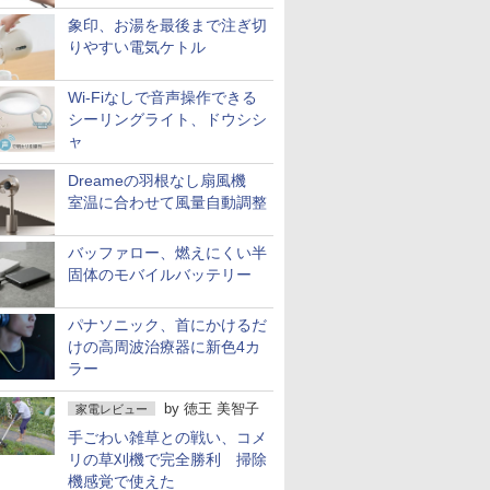
象印、お湯を最後まで注ぎ切
りやすい電気ケトル
Wi-Fiなしで音声操作できる
シーリングライト、ドウシシ
ャ
Dreameの羽根なし扇風機
室温に合わせて風量自動調整
バッファロー、燃えにくい半
固体のモバイルバッテリー
パナソニック、首にかけるだ
けの高周波治療器に新色4カ
ラー
by
徳王 美智子
家電レビュー
手ごわい雑草との戦い、コメ
リの草刈機で完全勝利 掃除
機感覚で使えた