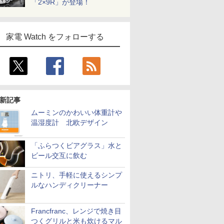
「2×9R」が登場！
家電 Watch をフォローする
新記事
ムーミンのかわいい体重計や
温湿度計 北欧デザイン
「ふらつくビアグラス」水と
ビール交互に飲む
ニトリ、手軽に使えるシンプ
ルなハンディクリーナー
Francfranc、レンジで焼き目
つくグリルと米も炊けるマル