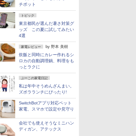
チポット
トピック
東京都民が選んだ暑さ対策グ
ッズ この夏に試してみたい
4選
by
野本 美樹
家電レビュー
炊飯と同時にカレー作れるシ
ロカの自動調理鍋、料理をも
っとラクに
ぷーこの家電日記
私は年中そうめんざんまい。
ズボラランチにぴったり!
SwitchBotアプリ対応ペット
家電、スマホで設定や見守り
会社でも使えそうなミニハン
ディガン、アテックス