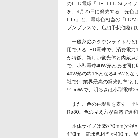
のLED電球「LIFELED'S(ラ
を、4月25日に発売する。光色は
E17」と、電球色相当の「LDA5
プンプラスで、店頭予想価格はい
一般家庭のダウンライトなどに
用できるLED電球で、消費電力
が特徴。新しい蛍光体と内蔵点
で、小型電球40W形とほぼ同
40W形の約1/8となる4.5Wと
社では“業界最高の発光効率”と
91lm/Wで、明るさは小型電球
また、色の再現度を表す「平均
Ra80。色の見え方が自然で違
本体サイズは35×70mm(外径
470lm、電球色相当が410lm