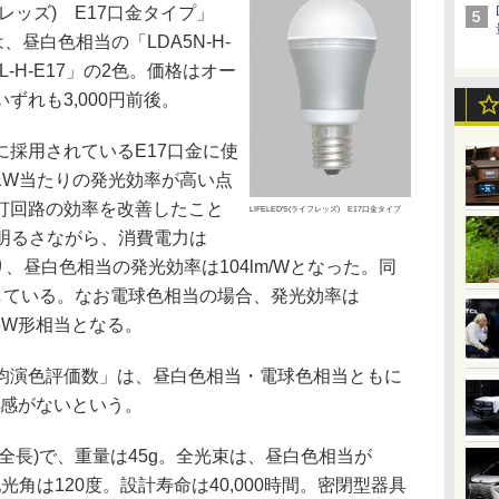
イフレッズ) E17口金タイプ」
、昼白色相当の「LDA5N-H-
L-H-E17」の2色。価格はオー
ずれも3,000円前後。
採用されているE17口金に使
1W当たりの発光効率が高い点
灯回路の効率を改善したこと
LIFELED'S(ライフレッズ) E17口金タイプ
じ明るさながら、消費電力は
なり、昼白色相当の発光効率は104lm/Wとなった。同
している。なお電球色相当の場合、発光効率は
25W形相当となる。
演色評価数」は、昼白色相当・電球色相当ともに
和感がないという。
×全長)で、重量は45g。全光束は、昼白色相当が
。配光角は120度。設計寿命は40,000時間。密閉型器具