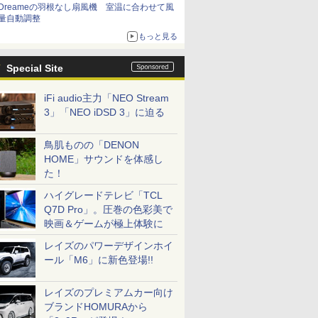
Dreameの羽根なし扇風機 室温に合わせて風
量自動調整
もっと見る
Special Site
iFi audio主力「NEO Stream
3」「NEO iDSD 3」に迫る
鳥肌ものの「DENON
HOME」サウンドを体感し
た！
ハイグレードテレビ「TCL
Q7D Pro」。圧巻の色彩美で
映画＆ゲームが極上体験に
レイズのパワーデザインホイ
ール「M6」に新色登場!!
レイズのプレミアムカー向け
ブランドHOMURAから