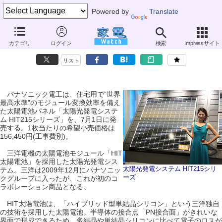
Powered by
Translate
パナソニック、三洋の“世界最高水準”太陽光発電を発売
カテゴリ
ログイン
検索
Impressサイト
～グループ化後、初のコラボ製品
リスト
パナソニック電工は、住宅用で“世界
最高水準”のモジュール変換効率を備え
た太陽電池パネル「太陽光発電システ
ム HIT215シリーズ」を、7月1日に発
売する。1枚当たりの希望小売価格は
156,450円(工事費別)。
三洋電機の太陽電池モジュール「HIT
太陽電池」を採用した太陽光発電シス
太陽光発電システム HIT215シリ
テム。三洋は2009年12月にパナソニッ
ーズ
クグループに入ったが、これが初のコ
ラボレーション商品となる。
HIT太陽電池は、「ハイブリッド型単結晶シリコン」という三洋独自
の技術を採用した太陽電池。半導体の接合点「PN接合面」がきれいな
界面で形成できるため、多結晶や単結晶シリコンに比べて電子のロスが