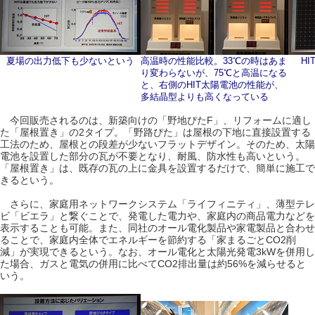
夏場の出力低下も少ないという
高温時の性能比較。33℃の時はあま
H
り変わらないが、75℃と高温になる
と、右側のHIT太陽電池の性能が、
多結晶型よりも高くなっている
今回販売されるのは、新築向けの「野地ぴたF」、リフォームに適し
た「屋根置き」の2タイプ。「野路ぴた」は屋根の下地に直接設置する
工法のため、屋根との段差が少ないフラットデザイン。そのため、太陽
電池を設置した部分の瓦が不要となり、耐風、防水性も高いという。
「屋根置き」は、既存の瓦の上に金具を設置するだけで、簡単に施工で
きるという。
さらに、家庭用ネットワークシステム「ライフィニティ」、薄型テレ
ビ「ビエラ」と繋ぐことで、発電した電力や、家庭内の商品電力などを
表示することも可能。また、同社のオール電化製品や家電製品と合わせ
ることで、家庭内全体でエネルギーを節約する「家まるごとCO2削
減」が実現できるという。なお、オール電化と太陽光発電3kWを併用し
た場合、ガスと電気の併用に比べてCO2排出量は約56%を減らせると
いう。