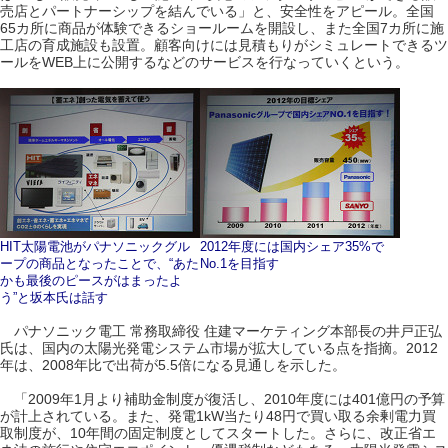
売店とパートナーシップを結んでいる」と、安全性をアピール。全国
65カ所に商品が体験できるショールームを開設し、また全国7カ所に施
工店の育成施設も設置。顧客向けには見積もりがシミュレートできるツ
ールをWEB上に公開するなどのサービスを行なっていくという。
HIT太陽電池がパナソニックグル
2012年度には国内シェア35%で
ープの商品となったことで、“あた
No.1を目指す
かも最後のピースがはまったよ
う”と坂本氏は話す
パナソニック電工 常務取締役 住建マーケティング本部長の井戸正弘
氏は、国内の太陽光発電システム市場が拡大している点を指摘。2012
年は、2008年比で出荷が5.5倍になる見通しを示した。
「2009年1月より補助金制度が復活し、2010年度には401億円の予算
が計上されている。また、発電1kW当たり48円で買い取る余剰電力買
取制度が、10年間の固定制度としてスタートした。さらに、改正省エ