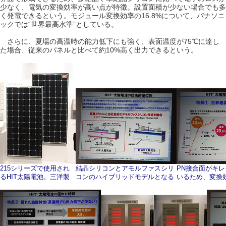
少なく、電気の変換効率が高い点が特徴。設置面積が少ない場合でも多
く発電できるという。モジュール変換効率の16.8%について、パナソニ
ックでは“世界最高水準”としている。
さらに、夏場の高温時の能力低下にも強く、表面温度が75℃に達し
た場合、従来のパネルと比べて約10%高く出力できるという。
215シリーズで使用され
結晶シリコンとアモルファスシリ
PN接合面がキ
るHIT太陽電池。三洋製
コンのハイブリッドモデルとなる
いるため、変換