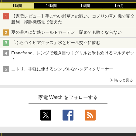
1時間
24時間
1週間
1カ月
【家電レビュー】手ごわい雑草との戦い、コメリの草刈機で完全
勝利 掃除機感覚で使えた
夏の暑さに防熱シールドカーテン 閉めても暗くならない
「ふらつくビアグラス」水とビール交互に飲む
Francfranc、レンジで焼き目つくグリルと米も炊けるマルチポッ
ト
ニトリ、手軽に使えるシンプルなハンディクリーナー
もっと見る
家電 Watch をフォローする