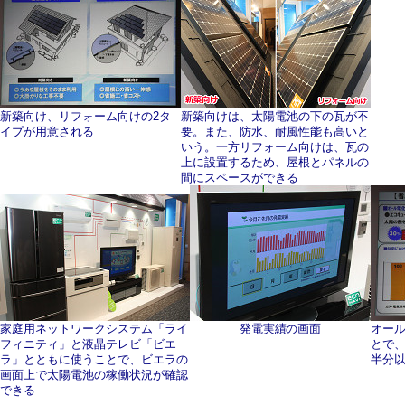
新築向け、リフォーム向けの2タ
新築向けは、太陽電池の下の瓦が不
イプが用意される
要。また、防水、耐風性能も高いと
いう。一方リフォーム向けは、瓦の
上に設置するため、屋根とパネルの
間にスペースができる
家庭用ネットワークシステム「ライ
発電実績の画面
オー
フィニティ」と液晶テレビ「ビエ
とで、
ラ」とともに使うことで、ビエラの
半分
画面上で太陽電池の稼働状況が確認
できる