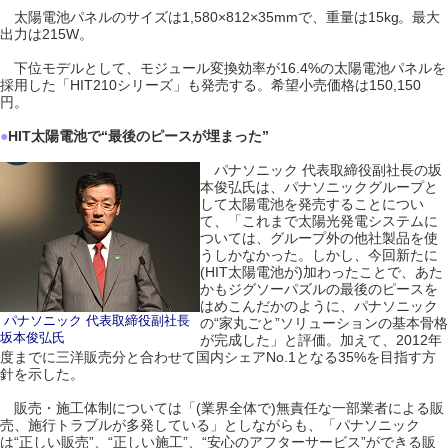
太陽電池パネルのサイズは1,580×812×35mmで、重量は15kg。最大
出力は215W。
下位モデルとして、モジュール変換効率が16.4%の太陽電池パネルを
採用した「HIT210シリーズ」も発売する。希望小売価格は150,150
円。
●
HIT太陽電池で“最後のピースが埋まった”
パナソニック 代表取締役副社長の坂
本俊弘氏は、パナソニックグループと
して太陽電池を発売することについ
て、「これまで太陽光発電システムに
ついては、グループ外の他社製品を使
うしかなかった。しかし、今回新たに
(HIT太陽電池が)加わったことで、あた
かもジグソーパズルの最後のピースを
はめこんだかのように、パナソニック
パナソニック 代表取締役副社長
の“家丸ごと”ソリューションの基本骨格
坂本俊弘氏
が完成した」と評価。加えて、2012年
度までに三洋販売分と合わせて国内シェアNo.1となる35%を目指す方
針を示した。
販売・施工体制については「(業界全体で)無責任な一部業者による販
売、施行トラブルが多発している」としながらも、「パナソニック
は“正しい販売”、“正しい施工”、“安心のアフターサービス”ができる販