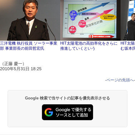
三洋電機 執行役員 ソーラー事業
HIT太陽電池の高効率化をさらに
HIT太
部 事業部長の前田哲宏氏
推進していくという
む坂本
（正藤 慶一）
2010年5月31日 18:25
-
ページの先頭へ
-
Google 検索で当サイトの記事を優先表示させる