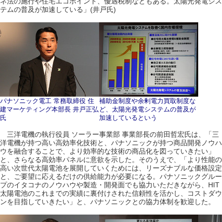
ネ法の施行や住宅エコポイント、優遇税制などもある。太陽光発電シス
テムの普及が加速している」(井戸氏)
パナソニック電工 常務取締役 住
補助金制度や余剰電力買取制度な
建マーケティング本部長 井戸正弘
ど、太陽光発電システムの普及が
氏
加速しているという
三洋電機の執行役員 ソーラー事業部 事業部長の前田哲宏氏は、「三
洋電機が持つ高い高効率化技術と、パナソニックが持つ商品開発ノウハ
ウを融合することで、より効率的な技術の商品化を図っていきたい」
と、さらなる高効率パネルに意欲を示した。そのうえで、「より性能の
高い次世代太陽電池を展開していくためには、リーズナブルな価格設定
と、ご要望に応えるだけの供給能力が必要になる。パナソニックグルー
プのイタコナのノウハウや製造・開発面でも協力いただきながら、HIT
太陽電池のこれまでの実績に裏付けされた信頼性を活かし、コストダウ
ンを目指していきたい」と、パナソニックとの協力体制を歓迎した。