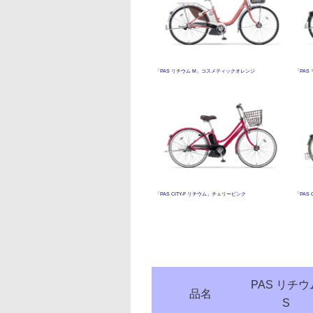
「PAS リチウム M」コスメティックオレンジ
「PAS
「PAS CITY-F リチウム」チェリーピンク
「PAS
PAS リチウ
品名
S