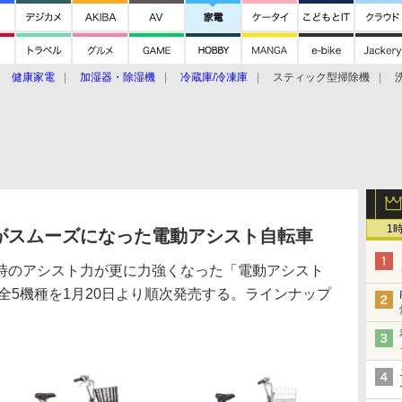
健康家電
加湿器・除湿機
冷蔵庫/冷凍庫
スティック型掃除機
扇風機
オーブン・電子レンジ
スマートハウス
掃除機
家事家電
ke大賞2019】
CES 2020
1
がスムーズになった電動アシスト自転車
のアシスト力が更に力強くなった「電動アシスト
」全5機種を1月20日より順次発売する。ラインナップ