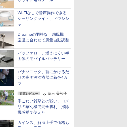
Wi-Fiなしで音声操作できる
シーリングライト、ドウシシ
ャ
Dreameの羽根なし扇風機
室温に合わせて風量自動調整
バッファロー、燃えにくい半
固体のモバイルバッテリー
パナソニック、首にかけるだ
けの高周波治療器に新色4カ
ラー
by
徳王 美智子
家電レビュー
手ごわい雑草との戦い、コメ
リの草刈機で完全勝利 掃除
機感覚で使えた
カインズ、解凍上手で価格も