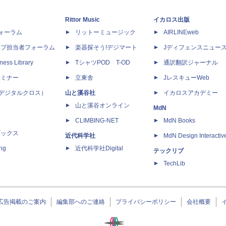
Rittor Music
イカロス出版
dフォーラム
リットーミュージック
AIRLINEweb
ップ担当者フォーラム
楽器探そう!デジマート
Jディフェンスニュー
ness Library
TシャツPOD T-OD
通訳翻訳ジャーナル
セミナー
立東舎
JレスキューWeb
 X（デジタルクロス）
山と溪谷社
イカロスアカデミー
山と溪谷オンライン
MdN
CLIMBING-NET
MdN Books
ブックス
近代科学社
MdN Design Interactiv
ing
近代科学社Digital
テックリブ
TechLib
広告掲載のご案内
編集部へのご連絡
プライバシーポリシー
会社概要