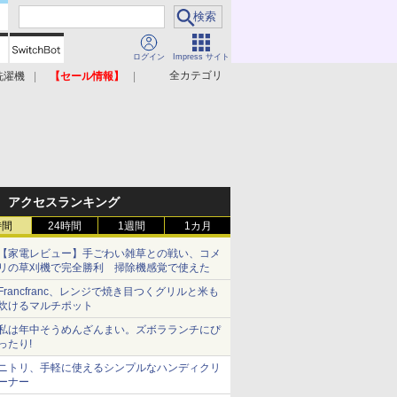
ログイン
Impress サイト
全カテゴリ
洗濯機
【セール情報】
照明器具
美容家電
アクセスランキング
時間
24時間
1週間
1カ月
【家電レビュー】手ごわい雑草との戦い、コメ
リの草刈機で完全勝利 掃除機感覚で使えた
Francfranc、レンジで焼き目つくグリルと米も
炊けるマルチポット
私は年中そうめんざんまい。ズボラランチにぴ
ったり!
ニトリ、手軽に使えるシンプルなハンディクリ
ーナー