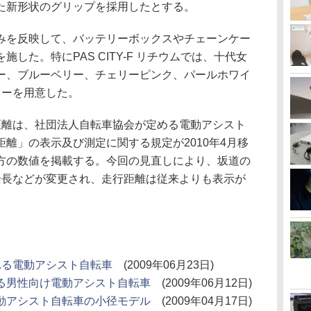
た新形状のグリップを採用したとする。
を反映して、バッテリーボックスやチェーンケー
した。特にPAS CITY-F リチウムでは、十代女
ー、ブルーベリー、チェリーピンク、パールホワイ
ラーを用意した。
離は、社団法人自転車協会が定める電動アシスト
離」の表示及び測定に関する規定が2010年4月移
方の数値を掲載する。今回の見直しにより、坂道の
全長などが変更され、走行距離は従来よりも表示が
れる電動アシスト自転車
(2009年06月23日)
きる男性向け電動アシスト自転車
(2009年06月12日)
動アシスト自転車の小径モデル
(2009年04月17日)