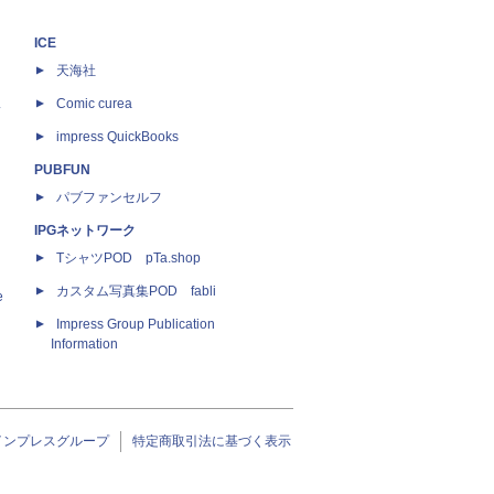
ICE
天海社
ス
Comic curea
impress QuickBooks
PUBFUN
パブファンセルフ
IPGネットワーク
TシャツPOD pTa.shop
カスタム写真集POD fabli
e
Impress Group Publication
Information
インプレスグループ
特定商取引法に基づく表示