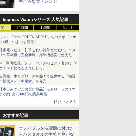
手ごろな電子レンジ
Impress Watchシリーズ 人気記事
時間
24時間
1週間
1カ月
ミスド「Mrs. GREEN APPLE」のコラボドーナ
ツ4種、いよいよ発売！
【家電レビュー】手ごわい雑草との戦い、コメ
リの草刈機で完全勝利 掃除機感覚で使えた
NTT島田社長、ソフトバンクのセブン出資に「d
ポイント使えるようにして」
吉野家、牛リブロースを熱々で提供する「極旨
牛鉄板ステーキ定食」を発売
【本日みつけたお買い得品】モトローラのスマ
ホが約1万7,000円で購入可能
もっと見る
おすすめ記事
ナノバブルを洗濯機に付けた
らバスタオルの生乾き臭がな