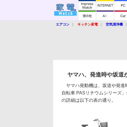
エアコン
キッチン家電
空気清浄機
炊飯器
ロボット掃除機
暖房器具
業界動向
【家電大賞2019】
【e-bi
ヤマハ、発進時や坂道
ヤマハ発動機は、坂道や発進時
自転車 PASリチウムシリーズ
の詳細は以下の表の通り。