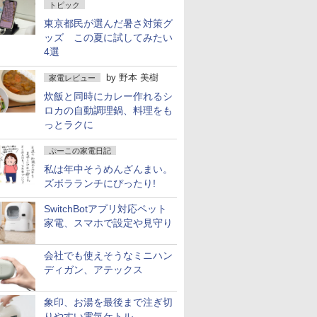
トピック
東京都民が選んだ暑さ対策グ
ッズ この夏に試してみたい
4選
by
野本 美樹
家電レビュー
炊飯と同時にカレー作れるシ
ロカの自動調理鍋、料理をも
っとラクに
ぷーこの家電日記
私は年中そうめんざんまい。
ズボラランチにぴったり!
SwitchBotアプリ対応ペット
家電、スマホで設定や見守り
会社でも使えそうなミニハン
ディガン、アテックス
象印、お湯を最後まで注ぎ切
りやすい電気ケトル