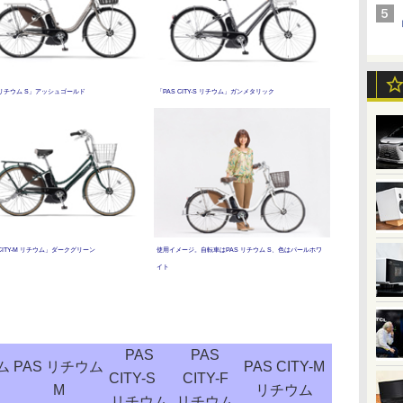
 リチウム S」アッシュゴールド
「PAS CITY-S リチウム」ガンメタリック
 CITY-M リチウム」ダークグリーン
使用イメージ。自転車はPAS リチウム S、色はパールホワ
イト
PAS
PAS
ム
PAS リチウム
PAS CITY-M
CITY-S
CITY-F
M
リチウム
リチウム
リチウム