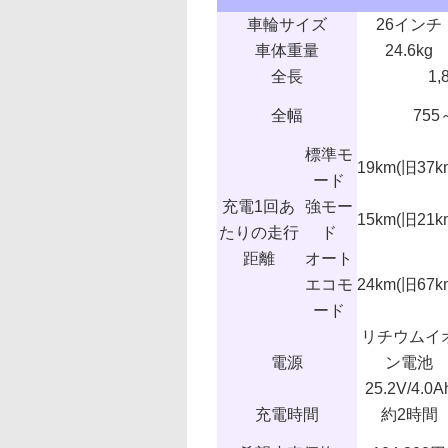
車輪サイズ
26インチ
車体重量
24.6kg
全長
1,
全幅
755
標準モ
19km(旧37k
ード
充電1回あ
強モー
15km(旧21k
たりの走行
ド
距離
オート
エコモ
24km(旧67k
ード
リチウムイ
電源
ン電池
25.2V/4.0A
充電時間
約2時間