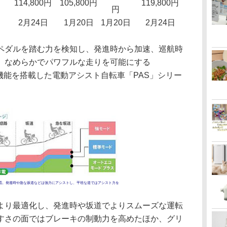
114,800円
105,800円
119,800円
円
2月24日
1月20日
1月20日
2月24日
ダルを踏む力を検知し、発進時から加速、巡航時
、なめらかでパワフルな走りを可能にする
ー)」機能を搭載した電動アシスト自転車「PAS」シリー
図。発進時や急な坂道などは強力にアシストし、平坦な道ではアシスト力を
り最適化し、発進時や坂道でよりスムーズな運転
すさの面ではブレーキの制動力を高めたほか、グリ