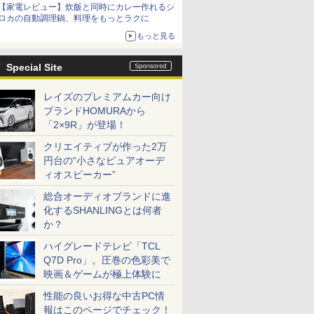
【家電レビュー】炊飯と同時にカレー作れるシ
ロカの自動調理鍋、料理をもっとラクに
もっと見る
Special Site
レイズのプレミアムカー向け
ブランドHOMURAから
「2×9R」が登場！
クリエイティブが作った2万
円台の“小さなピュアオーデ
ィオスピーカー”
総合オーディオブランドに進
化するSHANLINGとは何者
か？
ハイグレードテレビ「TCL
Q7D Pro」。圧巻の色彩美で
映画＆ゲームが極上体験に
性能の良いお得な中古PC情
報はこのページでチェック！