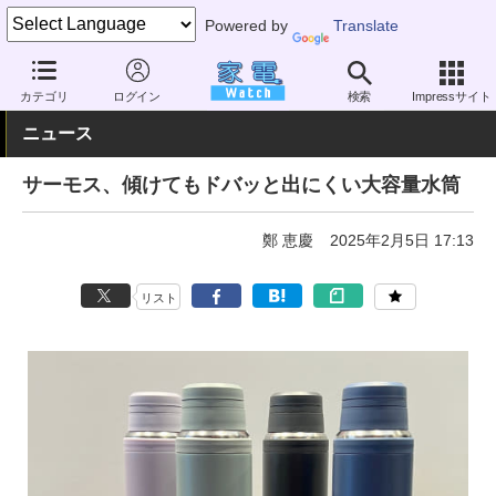
Powered by
Translate
家電 Watch
その他・家電
雑貨
雑貨（一般）
カテゴリ
ログイン
検索
Impressサイト
ニュース
サーモス、傾けてもドバッと出にくい大容量水筒
鄭 恵慶
2025年2月5日 17:13
リスト