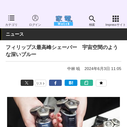
家電 Watch
ヘルスケア
シェーバー
電動シェーバー
カテゴリ
ログイン
検索
Impressサイト
ニュース
フィリップス最高峰シェーバー 宇宙空間のよう
な深いブルー
中林 暁
2024年6月3日 11:05
リスト