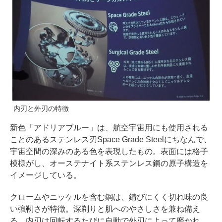
内刃と外刃の特徴
新色「アドリアブルー」は、航空宇宙用にも使用される
ことのあるステンレス刃Space Grade Steelにちなんで、
宇宙空間の深みのある色を表現したもの。表面には格子
模様がし、オーステナイト系ステンレス鋼の原子構造を
イメージしている。
クロームやニッケルを含む鋼は、錆びにくく切れ味の良
い強靭さが特徴。深剃りと肌へのやさしさを兼ね備え
る。内刃は回転するたびに自動で外刃によって磨かれ、