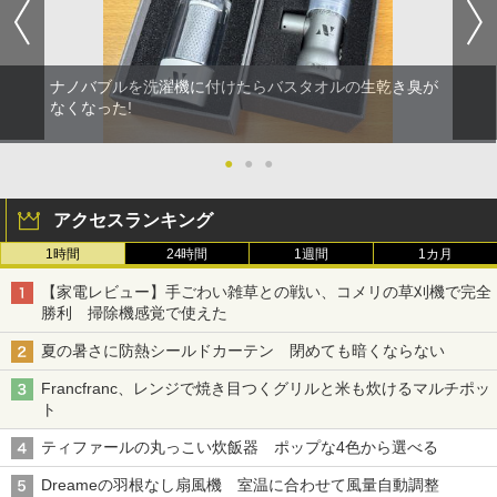
ナノバブルを洗濯機に付けたらバスタオルの生乾き臭が
なくなった!
●
●
●
アクセスランキング
1時間
24時間
1週間
1カ月
【家電レビュー】手ごわい雑草との戦い、コメリの草刈機で完全
勝利 掃除機感覚で使えた
夏の暑さに防熱シールドカーテン 閉めても暗くならない
Francfranc、レンジで焼き目つくグリルと米も炊けるマルチポッ
ト
ティファールの丸っこい炊飯器 ポップな4色から選べる
Dreameの羽根なし扇風機 室温に合わせて風量自動調整