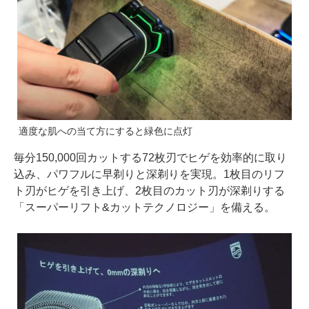
適度な肌への当て方にすると緑色に点灯
毎分150,000回カットする72枚刃でヒゲを効率的に取り
込み、パワフルに早剃りと深剃りを実現。1枚目のリフ
ト刃がヒゲを引き上げ、2枚目のカット刃が深剃りする
「スーパーリフト&カットテクノロジー」を備える。