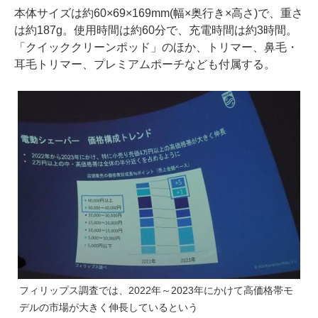
本体サイズは約60×69×169mm(幅×奥行き×高さ)で、重さ
は約187g。使用時間は約60分で、充電時間は約3時間。
「クイッククリーンポッド」のほか、トリマー、鼻毛・
耳毛トリマー、プレミアムポーチなども付属する。
フィリップス調査では、2022年～2023年にかけて高価格帯モ
デルの市場が大きく伸長しているという