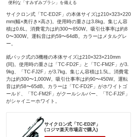
便利な「すみずみブラシ」を備える
サイクロン式「TC-ED2F」の本体サイズは210×323×220
mm(幅×奥行き×高さ)。使用時の重さは3.8kg。集じん容
積は0.6L。消費電力は約300〜850W。吸引仕事率は約8
0〜300W。運転音は約59〜64dB。カラーはメタルグレ
ー。
紙パック式の3機種の本体サイズは210×323×210mm
(同)。使用時の重さは「TC-FD2F」と「TC-FM2F」が3.
9kg、「TC-FJ2F」が3.7kg。集じん容積は1.5L。消費電
力は約300〜1,000W。吸引仕事率は約90〜450W。運転
音は約58〜65dB。カラーは「TC-FD2F」がホワイトゴ
ールド、「TC-FM2F」がクールシルバー、「TC-FJ2F」
がシャイニーホワイト。
サイクロン式「TC-ED2F」
(コジマ楽天市場店で購入)