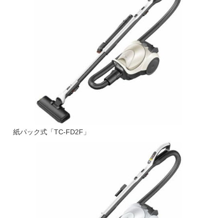
紙パック式「TC-FD2F」