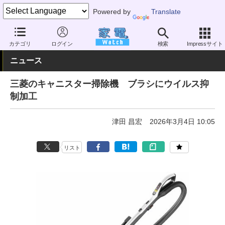
Powered by
Translate
家電 Watch
生活家電
掃除機
サイクロン式
カテゴリ
ログイン
検索
Impressサイト
ニュース
三菱のキャニスター掃除機 ブラシにウイルス抑
制加工
津田 昌宏
2026年3月4日 10:05
リスト