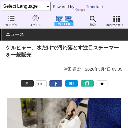
Powered by
Translate
家電 Watch
生活家電
家事家電
スチームクリーナー
カテゴリ
ログイン
検索
Impressサイト
ニュース
ケルヒャー、水だけで汚れ落とす注目スチーマー
を一般販売
津田 昌宏
2026年3月4日 09:05
リスト