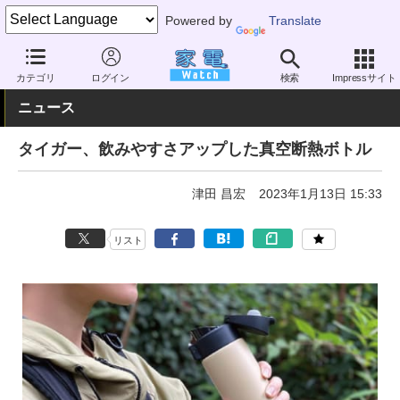
Powered by
Translate
家電 Watch
その他・家電
雑貨
雑貨（一般）
カテゴリ
ログイン
検索
Impressサイト
ニュース
タイガー、飲みやすさアップした真空断熱ボトル
津田 昌宏
2023年1月13日 15:33
リスト