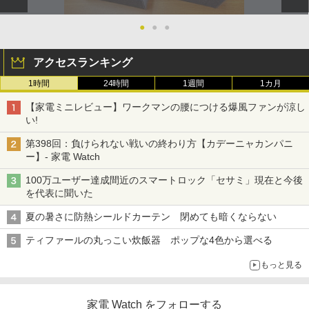
●
●
●
アクセスランキング
1時間
24時間
1週間
1カ月
【家電ミニレビュー】ワークマンの腰につける爆風ファンが涼し
い!
第398回：負けられない戦いの終わり方【カデーニャカンパニ
ー】- 家電 Watch
100万ユーザー達成間近のスマートロック「セサミ」現在と今後
を代表に聞いた
夏の暑さに防熱シールドカーテン 閉めても暗くならない
ティファールの丸っこい炊飯器 ポップな4色から選べる
もっと見る
家電 Watch をフォローする