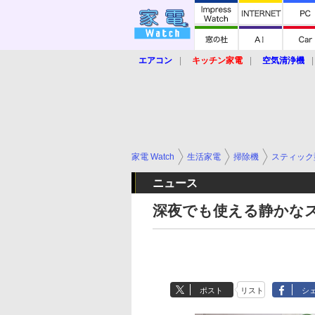
エアコン
キッチン家電
空気清浄機
炊飯器
ロボット掃除機
暖房器具
業界動向
【家電大賞2019】
【e-bi
家電 Watch
生活家電
掃除機
スティック
ニュース
深夜でも使える静かな
ポスト
リスト
シ