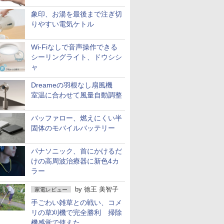
象印、お湯を最後まで注ぎ切
りやすい電気ケトル
Wi-Fiなしで音声操作できる
シーリングライト、ドウシシ
ャ
Dreameの羽根なし扇風機
室温に合わせて風量自動調整
バッファロー、燃えにくい半
固体のモバイルバッテリー
パナソニック、首にかけるだ
けの高周波治療器に新色4カ
ラー
by
徳王 美智子
家電レビュー
手ごわい雑草との戦い、コメ
リの草刈機で完全勝利 掃除
機感覚で使えた