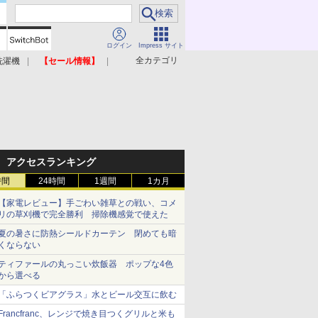
ログイン
Impress サイト
全カテゴリ
洗濯機
【セール情報】
照明器具
美容家電
アクセスランキング
時間
24時間
1週間
1カ月
【家電レビュー】手ごわい雑草との戦い、コメ
リの草刈機で完全勝利 掃除機感覚で使えた
夏の暑さに防熱シールドカーテン 閉めても暗
くならない
ティファールの丸っこい炊飯器 ポップな4色
から選べる
「ふらつくビアグラス」水とビール交互に飲む
Francfranc、レンジで焼き目つくグリルと米も