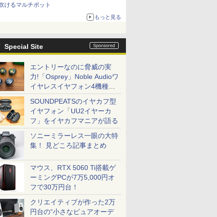
炊けるマルチポット
もっと見る
Special Site
エントリーなのに脅威の実
力!「Osprey」Noble Audioワ
イヤレスイヤフォン4機種を
一気に聴く
SOUNDPEATSのイヤカフ型
イヤフォン「UU2イヤーカ
フ」をイヤカフマニアが語る
ソニーミラーレス一眼の大特
集！ 見どころ記事まとめ
マウス、RTX 5060 Ti搭載ゲ
ーミングPCが7万5,000円オ
フで30万円台！
クリエイティブが作った2万
円台の“小さなピュアオーデ