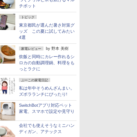
チポット
トピック
東京都民が選んだ暑さ対策グ
ッズ この夏に試してみたい
4選
by
野本 美樹
家電レビュー
炊飯と同時にカレー作れるシ
ロカの自動調理鍋、料理をも
っとラクに
ぷーこの家電日記
私は年中そうめんざんまい。
ズボラランチにぴったり!
SwitchBotアプリ対応ペット
家電、スマホで設定や見守り
会社でも使えそうなミニハン
ディガン、アテックス