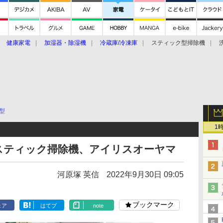
健康家電
加湿器・除湿機
冷蔵庫/冷凍庫
スティック型掃除機
扇風機
オーブン・電子レンジ
スマートハウス
掃除機
家事家電
ke大賞2019】
CES 2020
型
1
スティック掃除機、アイリスオーヤマ
河原塚 英信
2022年9月30日 09:05
ブックマーク
ェア
はてブ
note