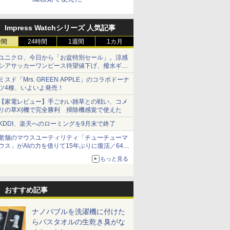
Impress Watchシリーズ 人気記事
時間
24時間
1週間
1カ月
ユニクロ、今日から「お盆特別セール」。涼感
シアサッカーワンピース待望値下げ、撥水ギア
ショーツは1990円に
ミスド「Mrs. GREEN APPLE」のコラボドーナ
ツ4種、いよいよ発売！
【家電レビュー】手ごわい雑草との戦い、コメ
リの草刈機で完全勝利 掃除機感覚で使えた
KDDI、楽天へのローミングを9月末で終了
老舗のマウスユーティリティ「チューチューマ
ウス」がAIの力を借りて15年ぶりに復活／64bit
化、Windows 10/11、「Chrome」も走り回
もっと見る
る。復活記念で2026年末まで500円
おすすめ記事
ナノバブルを洗濯機に付けた
らバスタオルの生乾き臭がな