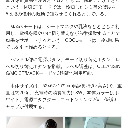
成分を角質層へ浸透させるとともに、保温ケアができる
という。MOISTモードでは、検知したシミ等の濃度を、
5段階の強弱の振動で知らせてくれるとしている。
MASKモードは、シートマスクや乳液などとともに利
用し、電極を穏やかに切り替えながら微振動することで
効果をサポートするという。COOLモードは、冷却効果
で肌を引き締めるとする。
ハンドル部に電源ボタン、モード切り替えボタン、レ
ベル切り替えボタンを搭載。レベル調整は、CLEANSIN
G/MOIST/MASKモードで3段階で利用可能。
本体サイズは、52×67×179mm(幅×奥行き×高さ)で、重
量は約200g。充電時の消費電力は8W。本体カラーはホ
ワイト。電源アダプター、コットンリング2個、保護キ
ャップが付属する。