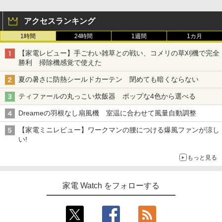
アクセスランキング
1時間
24時間
1週間
1カ月
【家電レビュー】手ごわい雑草との戦い、コメリの草刈機で完全
勝利 掃除機感覚で使えた
夏の暑さに防熱シールドカーテン 閉めても暗くならない
ティファールの丸っこい炊飯器 ポップな4色から選べる
Dreameの羽根なし扇風機 室温に合わせて風量自動調整
【家電ミニレビュー】ワークマンの腰につける爆風ファンが涼し
い!
もっと見る
家電 Watch をフォローする