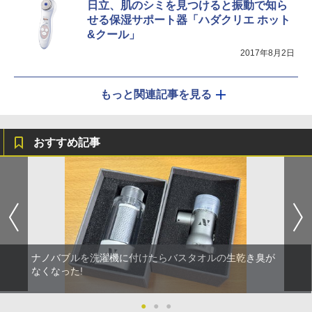
日立、肌のシミを見つけると振動で知ら
せる保湿サポート器「ハダクリエ ホット
&クール」
2017年8月2日
もっと関連記事を見る
おすすめ記事
ナノバブルを洗濯機に付けたらバスタオルの生乾き臭が
なくなった!
●
●
●