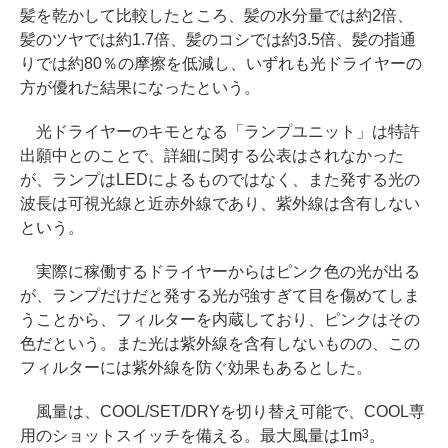
髪を乾かして比較したところ、髪の水分量では約2倍、
髪のツヤでは約1.7倍、髪のコシでは約3.5倍、髪の指通
りでは約80％の摩擦を低減し、いずれも光ドライヤーの
方が優れた結果になったという。
光ドライヤーのキモとなる「ランプユニット」は特許
出願中とのことで、詳細に関する公表はされなかった
が、ランプはLEDによるものではなく、また発する光の
波長は可視光線と近赤外線であり、紫外線は含有しない
という。
実際に稼働するドライヤーからはピンク色の光が出る
が、ランプだけだと発する光が強すぎて目を傷めてしま
うことから、フィルターを内蔵しており、ピンクはその
色だという。また光は紫外線を含有しないものの、この
フィルターには紫外線を防ぐ効果もあるとした。
風量は、COOL/SET/DRYを切り替え可能で、COOL専
用のショットスイッチを備える。最大風量は1m
。
3