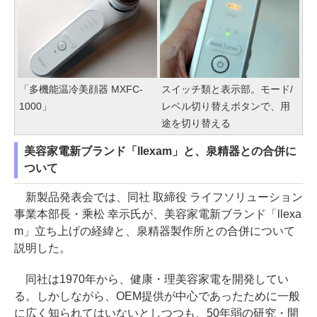
「多機能温冷美顔器 MXFC-
スイッチ類と表示部。モード/
1000」
レベル切り替えボタンで、用
途を切り替える
美容家電新ブランド「llexam」と、泉精器との合併に
ついて
新製品発表会では、同社 取締役 ライフソリューション
事業本部長・乘松 幸示氏が、美容家電新ブランド「llexa
m」立ち上げの経緯と、泉精器製作所との合併について
説明した。
同社は1970年から、健康・理美容家電を開発してい
る。しかしながら、OEM提供が中心であったために一般
に広く知られてはいないとしつつも、50年弱の研究・開