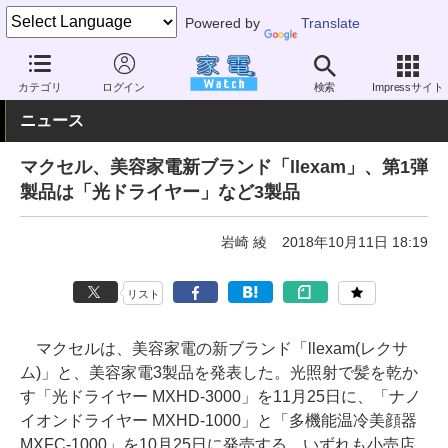
Powered by
Translate
家電 Watch
ヘルスケア
美容家電
ドライヤー
カテゴリ
ログイン
検索
Impressサイト
ニュース
マクセル、美容家電新ブランド「llexam」、第1弾
製品は「光ドライヤー」など3製品
岩崎 綾
2018年10月11日 18:19
リスト
マクセルは、美容家電の新ブランド「llexam(レクサ
ム)」と、美容家電3製品を発表した。光照射で髪を乾か
す「光ドライヤー MXHD-3000」を11月25日に、「ナノ
イオンドライヤー MXHD-1000」と「多機能温冷美顔器
MXFC-1000」を10月25日に発売する。いずれも小売店