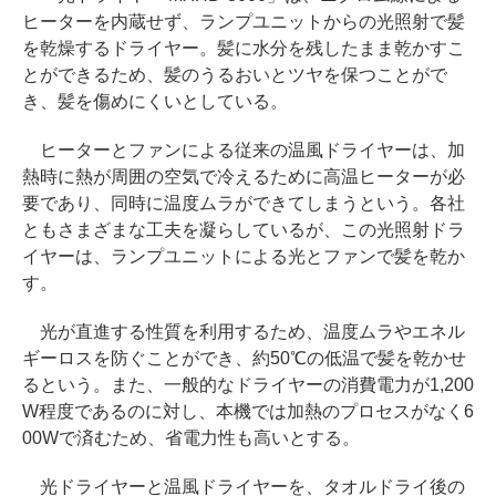
ヒーターを内蔵せず、ランプユニットからの光照射で髪
を乾燥するドライヤー。髪に水分を残したまま乾かすこ
とができるため、髪のうるおいとツヤを保つことがで
き、髪を傷めにくいとしている。
ヒーターとファンによる従来の温風ドライヤーは、加
熱時に熱が周囲の空気で冷えるために高温ヒーターが必
要であり、同時に温度ムラができてしまうという。各社
ともさまざまな工夫を凝らしているが、この光照射ドラ
イヤーは、ランプユニットによる光とファンで髪を乾か
す。
光が直進する性質を利用するため、温度ムラやエネル
ギーロスを防ぐことができ、約50℃の低温で髪を乾かせ
るという。また、一般的なドライヤーの消費電力が1,200
W程度であるのに対し、本機では加熱のプロセスがなく6
00Wで済むため、省電力性も高いとする。
光ドライヤーと温風ドライヤーを、タオルドライ後の