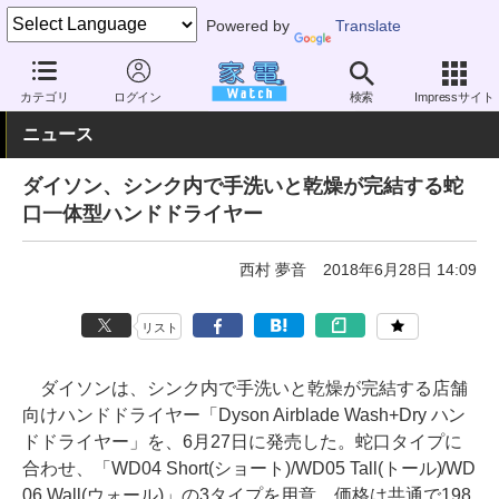
Powered by
Translate
家電 Watch
業界動向
業界動向
企業動向
カテゴリ
ログイン
検索
Impressサイト
ニュース
ダイソン、シンク内で手洗いと乾燥が完結する蛇
口一体型ハンドドライヤー
西村 夢音
2018年6月28日 14:09
リスト
ダイソンは、シンク内で手洗いと乾燥が完結する店舗
向けハンドドライヤー「Dyson Airblade Wash+Dry ハン
ドドライヤー」を、6月27日に発売した。蛇口タイプに
合わせ、「WD04 Short(ショート)/WD05 Tall(トール)/WD
06 Wall(ウォール)」の3タイプを用意。価格は共通で198,