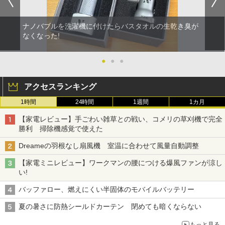
ナノバブルを洗濯機に付けたらバスタオルの生乾き臭が
なくなった!
●
●
●
アクセスランキング
1時間
24時間
1週間
1カ月
【家電レビュー】手ごわい雑草との戦い、コメリの草刈機で完全
勝利 掃除機感覚で使えた
Dreameの羽根なし扇風機 室温に合わせて風量自動調整
【家電ミニレビュー】ワークマンの腰につける爆風ファンが涼し
い!
バッファロー、燃えにくい半固体のモバイルバッテリー
夏の暑さに防熱シールドカーテン 閉めても暗くならない
もっと見る