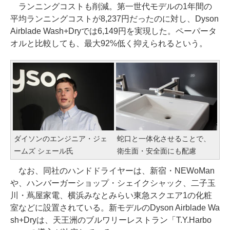
ランニングコストも削減。第一世代モデルの1年間の
平均ランニングコストが8,237円だったのに対し、Dyson
Airblade Wash+Dryでは6,149円を実現した。ペーパータ
オルと比較しても、最大92%低く抑えられるという。
ダイソンのエンジニア・ジェ
蛇口と一体化させることで、
ームズ シェール氏
衛生面・安全面にも配慮
なお、同社のハンドドライヤーは、新宿・NEWoMan
や、ハンバーガーショップ・シェイクシャック、二子玉
川・蔦屋家電、横浜みなとみらい東急スクエア1の化粧
室などに設置されている。新モデルのDyson Airblade Wa
sh+Dryは、天王洲のブルワリーレストラン「T.Y.Harbo