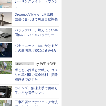
シーリングライト、ドウシシ
ャ
Dreameの羽根なし扇風機
室温に合わせて風量自動調整
バッファロー、燃えにくい半
固体のモバイルバッテリー
パナソニック、首にかけるだ
けの高周波治療器に新色4カ
ラー
by
徳王 美智子
家電レビュー
手ごわい雑草との戦い、コメ
リの草刈機で完全勝利 掃除
機感覚で使えた
カインズ、解凍上手で価格も
手ごろな電子レンジ
工事不要のパナソニック食洗