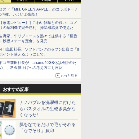
ミスド「Mrs. GREEN APPLE」のコラボドーナ
ツ4種、いよいよ発売！
【家電レビュー】手ごわい雑草との戦い、コメ
リの草刈機で完全勝利 掃除機感覚で使えた
吉野家、牛リブロースを熱々で提供する「極旨
牛鉄板ステーキ定食」を発売
NTT島田社長、ソフトバンクのセブン出資に「d
ポイント使えるようにして」
ドコモ前田社長が「ahamo40GB化は検証のた
め」、料金値上げへの考え方にも言及
もっと見る
おすすめ記事
ナノバブルを洗濯機に付けた
らバスタオルの生乾き臭がな
くなった!
肌をなでるだけで毛がそれる
「なでそり」貝印