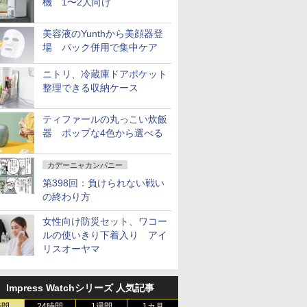
機 1〜2人向け
美容液のYunthから美顔器登
場 パック併用で集中ケア
ニトリ、冷蔵庫ドアポケット
整理できる収納ケース
ティファールの丸っこい炊飯
器 ポップな4色から選べる
カデーニャカンパニー
第398回：負けられない戦い
の終わり方
女性向け防災セット、ワコー
ルの使いきり下着入り アイ
リスオーヤマ
Impress Watchシリーズ 人気記事
時間
24時間
1週間
1カ月