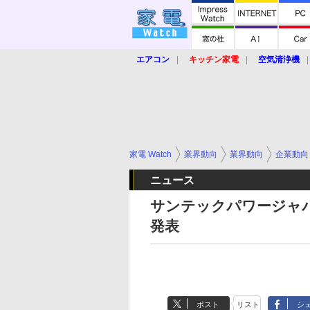
エアコン
キッチン家電
空気清浄機
炊飯器
ロボット掃除機
暖房器具
業界動向
【家電大賞2019】
【e-bi
家電 Watch
業界動向
業界動向
企業動向
ニュース
サンテックパワージャパ
発表
ポスト
リスト
シ