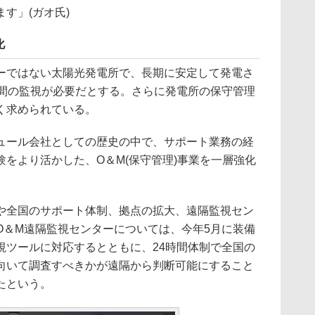
す」(ガオ氏)
化
ではない太陽光発電所で、長期に安定して発電さ
時間の監視が必要だとする。さらに発電所の保守管理
く求められている。
ール会社としての歴史の中で、サポート業務の経
をより活かした、O＆M(保守管理)事業を一層強化
全国のサポート体制、拠点の拡大、遠隔監視セン
O＆M遠隔監視センターについては、今年5月に装備
視ツールに対応するとともに、24時間体制で全国の
向いて調査すべきかが遠隔から判断可能にすること
たという。