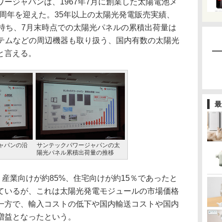
ージャパンは、1967年7月に創業した太陽電池メ
0周年を迎えた。35年以上の太陽光発電販売実績、
を持ち、7月末時点での太陽光パネルの累積出荷量は
ステムなどの周辺機器も取り扱う、国内有数の太陽光
と言える。
最
ャパンの沿
サンテックパワージャパンの太
陽光パネル累積出荷量の推移
。産業向けが約85%、住宅向けが約15％であったと
ているが、これは太陽光発電モジュールの市場価格
一方で、輸入コストの低下や国内輸送コストや国内
増益となったという。