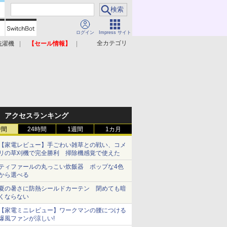
ログイン
Impress サイト
全カテゴリ
洗濯機
【セール情報】
照明器具
美容家電
アクセスランキング
時間
24時間
1週間
1カ月
【家電レビュー】手ごわい雑草との戦い、コメ
リの草刈機で完全勝利 掃除機感覚で使えた
ティファールの丸っこい炊飯器 ポップな4色
から選べる
夏の暑さに防熱シールドカーテン 閉めても暗
くならない
【家電ミニレビュー】ワークマンの腰につける
爆風ファンが涼しい!