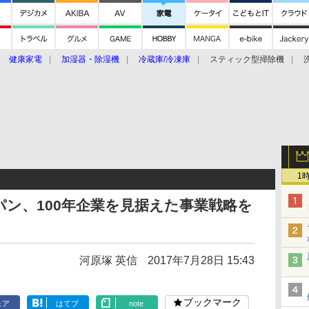
健康家電
加湿器・除湿機
冷蔵庫/冷凍庫
スティック型掃除機
扇風機
オーブン・電子レンジ
スマートハウス
掃除機
家事家電
ke大賞2019】
CES 2020
1
ン、100年企業を見据えた事業戦略を
河原塚 英信
2017年7月28日 15:43
ブックマーク
ェア
はてブ
note