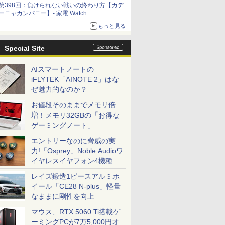
第398回：負けられない戦いの終わり方【カデ
ーニャカンパニー】- 家電 Watch
もっと見る
Special Site
AIスマートノートの
iFLYTEK「AINOTE 2」はな
ぜ魅力的なのか？
お値段そのままでメモリ倍
増！メモリ32GBの「お得な
ゲーミングノート」
エントリーなのに脅威の実
力!「Osprey」Noble Audioワ
イヤレスイヤフォン4機種を
一気に聴く
レイズ鍛造1ピースアルミホ
イール「CE28 N-plus」軽量
なままに剛性を向上
マウス、RTX 5060 Ti搭載ゲ
ーミングPCが7万5,000円オ