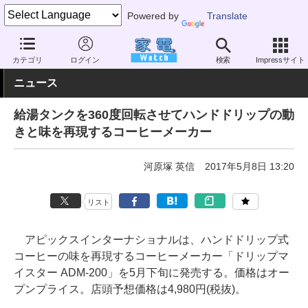
Powered by
Translate
家電 Watch
生活家電
キッチン家電
コーヒーメーカー
カテゴリ
ログイン
検索
Impressサイト
ニュース
給湯タンクを360度回転させてハンドドリップの動
きと味を再現するコーヒーメーカー
河原塚 英信
2017年5月8日 13:20
リスト
アピックスインターナショナルは、ハンドドリップ式
コーヒーの味を再現するコーヒーメーカー「ドリップマ
イスター ADM-200」を5月下旬に発売する。価格はオー
プンプライス。店頭予想価格は4,980円(税抜)。