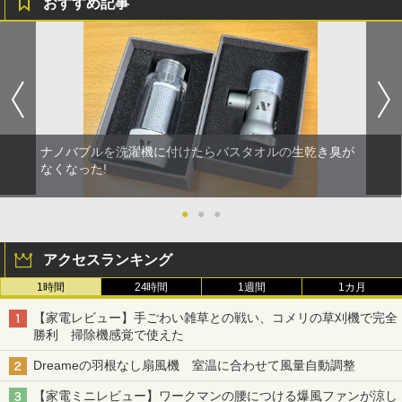
おすすめ記事
ナノバブルを洗濯機に付けたらバスタオルの生乾き臭が
なくなった!
●
●
●
アクセスランキング
1時間
24時間
1週間
1カ月
【家電レビュー】手ごわい雑草との戦い、コメリの草刈機で完全
勝利 掃除機感覚で使えた
Dreameの羽根なし扇風機 室温に合わせて風量自動調整
【家電ミニレビュー】ワークマンの腰につける爆風ファンが涼し