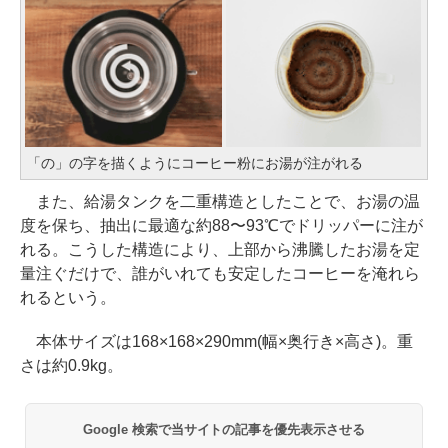
「の」の字を描くようにコーヒー粉にお湯が注がれる
また、給湯タンクを二重構造としたことで、お湯の温
度を保ち、抽出に最適な約88〜93℃でドリッパーに注が
れる。こうした構造により、上部から沸騰したお湯を定
量注ぐだけで、誰がいれても安定したコーヒーを淹れら
れるという。
本体サイズは168×168×290mm(幅×奥行き×高さ)。重
さは約0.9kg。
Google 検索で当サイトの記事を優先表示させる