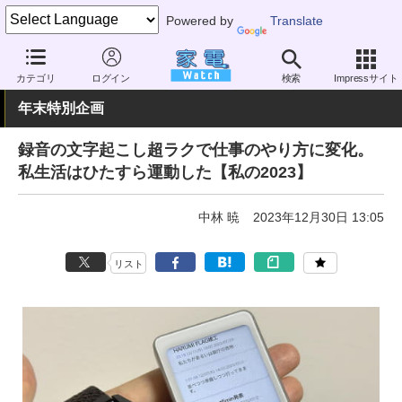
Powered by
Translate
家電 Watch
エネルギー
IoT
ウェアラブル
カテゴリ
ログイン
検索
Impressサイト
年末特別企画
録音の文字起こし超ラクで仕事のやり方に変化。
私生活はひたすら運動した【私の2023】
中林 暁
2023年12月30日 13:05
リスト