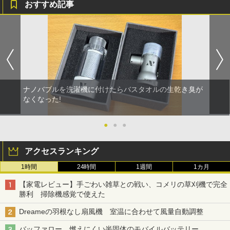
おすすめ記事
ナノバブルを洗濯機に付けたらバスタオルの生乾き臭が
なくなった!
●
●
●
アクセスランキング
1時間
24時間
1週間
1カ月
【家電レビュー】手ごわい雑草との戦い、コメリの草刈機で完全
勝利 掃除機感覚で使えた
Dreameの羽根なし扇風機 室温に合わせて風量自動調整
バッファロー、燃えにくい半固体のモバイルバッテリー