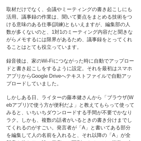
取材だけでなく、会議やミーティングの書き起こしにも
活用。議事録の作業は、聞いて要点をまとめる技術をつ
ける意味のある仕事(訓練)ともいえますが、編集部の人
数が多くないのと、1対1のミーティング内容だと聞きな
がらメモするには限界があるため、議事録をとってくれ
ることはとても役立っています。
録音後は、家のWi-Fiにつながった時に自動でアップロー
ドと書き起こしをするように設定。それを最初はスマホ
アプリからGoogle Driveへテキストファイルで自動アッ
プロードしていました。
しかしある日、ライターの藤本健さんから「ブラウザ(W
ebアプリ)で使う方が便利だよ」と教えてもらって使って
みると、いちいちダウンロードする手間が不要でかなり
ラク。しかも、複数の話者がいるときの書き分けまでし
てくれるのがすごい。発言者が「A」と書いてある部分
を編集して人の名前を入れると、それ以降の「A」が全