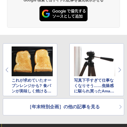
Google 検索で当サイトの記事を優先表示させる
これが求めていたオー
写真下手すぎて仕事な
ブンレンジかも? 食パ
くなりそう……焦燥感
ンが美味しく焼ける製
に駆られ買ったAmazo
品を発見【私の2023】
nの三脚が大活躍【私
の2024】
［年末特別企画］の他の記事を見る