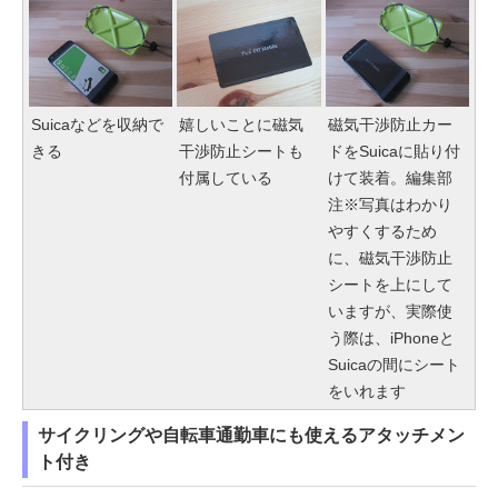
Suicaなどを収納で
嬉しいことに磁気
磁気干渉防止カー
きる
干渉防止シートも
ドをSuicaに貼り付
付属している
けて装着。編集部
注※写真はわかり
やすくするため
に、磁気干渉防止
シートを上にして
いますが、実際使
う際は、iPhoneと
Suicaの間にシート
をいれます
サイクリングや自転車通勤車にも使えるアタッチメン
ト付き