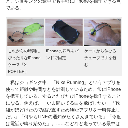
と、ジョギングの途中でも手軽にiPhoneを操作できる点
である。
これからの時期に
iPhoneの四隅をバ
ケースから伸びる
ぴったりなiPhone
ンドで固定
チューブで手を包
ケース「X
む
PORTER」
私はジョギング中、「Nike Running」というアプリを
使って距離や時間などを計測しているため、常にiPhone
を携帯している。するとたびたびiPhoneを操作すること
になる。例えば、「いま聞いてる曲を飛ばしたい」「靴
紐がほどけたので結び直すためNikeアプリを一時停止し
たい」「何やらLINEの通知がたくさんきている」「今度
は電話が鳴り始めた」。……などなど走っている最中は