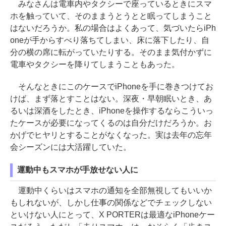
みなさんは電車内やタクシーで座っているときにスマ
ホを触っていて、そのままうとうとと眠ってしまうこと
はないだろうか。私の場合はよくあって、気づいたらiPh
oneが手からすべり落ちてしまい、床に落下したり、自
分の横の席に転がっていたりする。そのまま気付かずに
電車やタクシーを降りてしまうこともあった。
そんなときにこのケースでiPhoneを手に巻きつけてお
けば、まず落とすことはない。深夜・早朝眠いとき、あ
るいは深酒をしたとき、iPhoneを操作するならこういっ
たケースが必要になってくるのは自分だけだろうか。お
かげでヒヤリとすることがなくなった。実は去年の忘年
会シーズンには大活躍していた。
運動中もスマホが手放せない人に
運動中くらいはスマホの通知を全部無視してもいいか
もしれないが、しかし仕事の関係などでチェックしない
といけない人にとって、X PORTERは最適なiPhoneケー