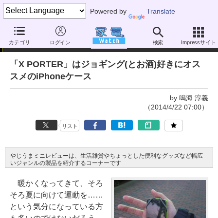
Powered by
Translate
やじうまミニレビュー
カテゴリ
ログイン
検索
Impressサイト
「X PORTER」はジョギング(とお酒)好きにオス
スメのiPhoneケース
by 鳴海 淳義
（2014/4/22 07:00）
リスト
やじうまミニレビューは、生活雑貨やちょっとした便利なグッズなど幅広
いジャンルの製品を紹介するコーナーです
暖かくなってきて、そろ
そろ夏に向けて運動を……
という気分になっている方