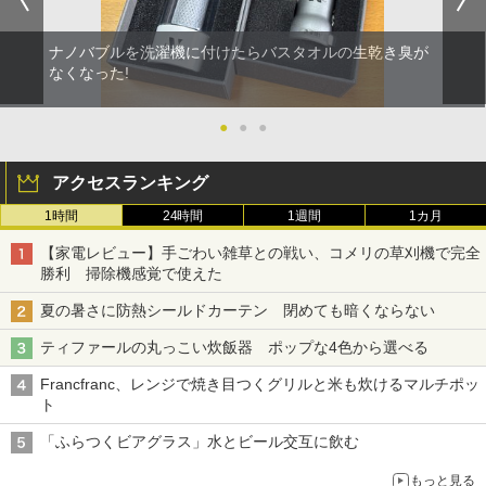
ナノバブルを洗濯機に付けたらバスタオルの生乾き臭が
なくなった!
●
●
●
アクセスランキング
1時間
24時間
1週間
1カ月
【家電レビュー】手ごわい雑草との戦い、コメリの草刈機で完全
勝利 掃除機感覚で使えた
夏の暑さに防熱シールドカーテン 閉めても暗くならない
ティファールの丸っこい炊飯器 ポップな4色から選べる
Francfranc、レンジで焼き目つくグリルと米も炊けるマルチポッ
ト
「ふらつくビアグラス」水とビール交互に飲む
もっと見る