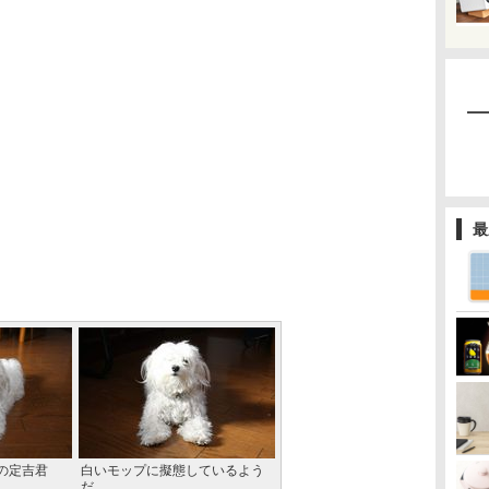
最
の定吉君
白いモップに擬態しているよう
だ