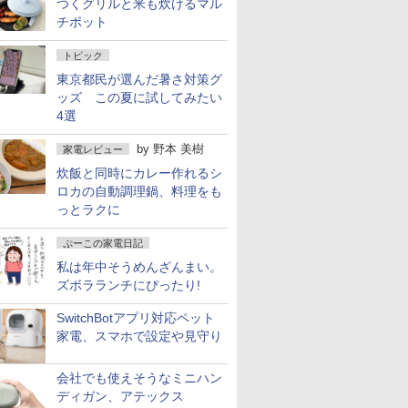
つくグリルと米も炊けるマル
チポット
トピック
東京都民が選んだ暑さ対策グ
ッズ この夏に試してみたい
4選
by
野本 美樹
家電レビュー
炊飯と同時にカレー作れるシ
ロカの自動調理鍋、料理をも
っとラクに
ぷーこの家電日記
私は年中そうめんざんまい。
ズボラランチにぴったり!
SwitchBotアプリ対応ペット
家電、スマホで設定や見守り
会社でも使えそうなミニハン
ディガン、アテックス