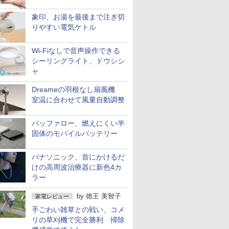
象印、お湯を最後まで注ぎ切
りやすい電気ケトル
Wi-Fiなしで音声操作できる
シーリングライト、ドウシシ
ャ
Dreameの羽根なし扇風機
室温に合わせて風量自動調整
バッファロー、燃えにくい半
固体のモバイルバッテリー
パナソニック、首にかけるだ
けの高周波治療器に新色4カ
ラー
by
徳王 美智子
家電レビュー
手ごわい雑草との戦い、コメ
リの草刈機で完全勝利 掃除