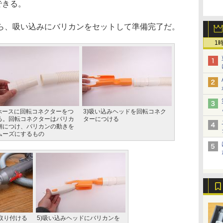
できる。
、吸い込みにバリカンをセットして準備完了だ。
1
)ホースに回転コネクターをつ
3)吸い込みヘッドを回転コネク
る。回転コネクターはバリカ
ターにつける
側につけ、バリカンの動きを
ムーズにするもの
取り付ける
5)吸い込みヘッドにバリカンを