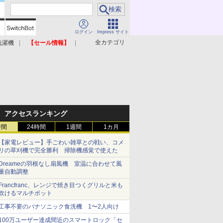
ログイン
Impress サイト
全カテゴリ
洗濯機
【セール情報】
照明器具
美容家電
アクセスランキング
時間
24時間
1週間
1カ月
【家電レビュー】手ごわい雑草との戦い、コメ
リの草刈機で完全勝利 掃除機感覚で使えた
Dreameの羽根なし扇風機 室温に合わせて風
量自動調整
Francfranc、レンジで焼き目つくグリルと米も
炊けるマルチポット
工事不要のパナソニック食洗機 1〜2人向け
100万ユーザー達成間近のスマートロック「セ