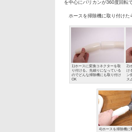
を中心にバリカンが360度回転
ホースを掃除機に取り付けたら
1)ホースに変換コネクターを取
2
り付ける。先細りになっている
け
のでどんな掃除機にも取り付け
ン
OK
ス
4)ホースを掃除機に