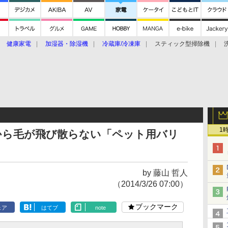
健康家電
加湿器・除湿機
冷蔵庫/冷凍庫
スティック型掃除機
扇風機
オーブン・電子レンジ
スマートハウス
掃除機
家事家電
ke大賞2019】
CES 2020
1
から毛が飛び散らない「ペット用バリ
by 藤山 哲人
（2014/3/26 07:00）
ブックマーク
ェア
はてブ
note