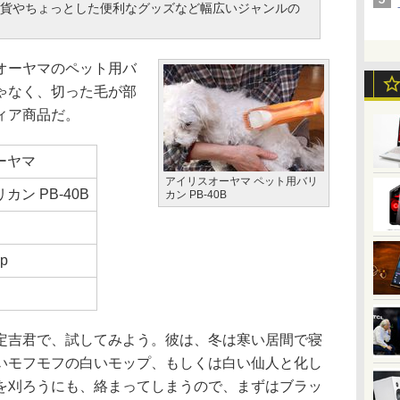
貨やちょっとした便利なグッズなど幅広いジャンルの
オーヤマのペット用バ
ゃなく、切った毛が部
ィア商品だ。
ーヤマ
アイリスオーヤマ ペット用バリ
ン PB-40B
カン PB-40B
jp
吉君で、試してみよう。彼は、冬は寒い居間で寝
いモフモフの白いモップ、もしくは白い仙人と化し
を刈ろうにも、絡まってしまうので、まずはブラッ