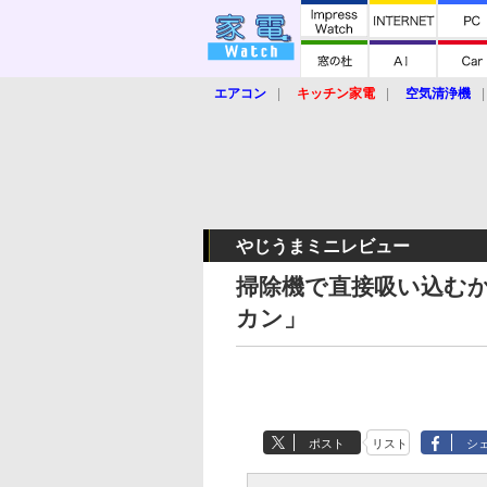
エアコン
キッチン家電
空気清浄機
炊飯器
ロボット掃除機
暖房器具
業界動向
【家電大賞2019】
【e-bi
やじうまミニレビュー
掃除機で直接吸い込む
カン」
ポスト
リスト
シ