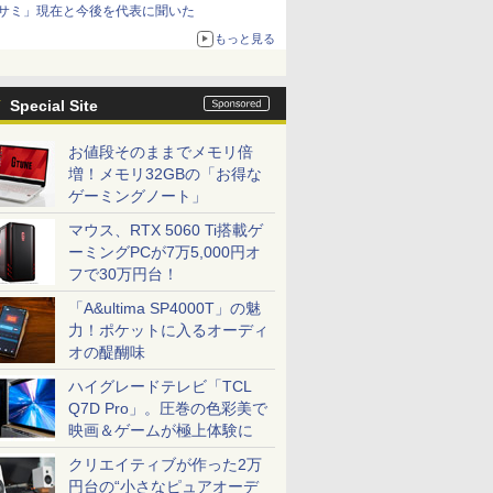
サミ」現在と今後を代表に聞いた
もっと見る
Special Site
お値段そのままでメモリ倍
増！メモリ32GBの「お得な
ゲーミングノート」
マウス、RTX 5060 Ti搭載ゲ
ーミングPCが7万5,000円オ
フで30万円台！
「A&ultima SP4000T」の魅
力！ポケットに入るオーディ
オの醍醐味
ハイグレードテレビ「TCL
Q7D Pro」。圧巻の色彩美で
映画＆ゲームが極上体験に
クリエイティブが作った2万
円台の“小さなピュアオーデ