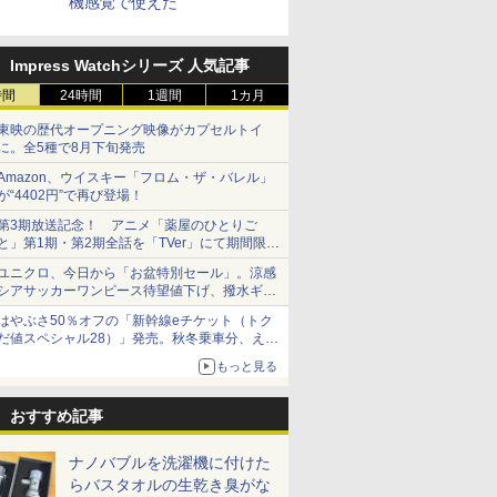
機感覚で使えた
Impress Watchシリーズ 人気記事
時間
24時間
1週間
1カ月
東映の歴代オープニング映像がカプセルトイ
に。全5種で8月下旬発売
Amazon、ウイスキー「フロム・ザ・バレル」
が“4402円”で再び登場！
第3期放送記念！ アニメ「薬屋のひとりご
と」第1期・第2期全話を「TVer」にて期間限定
で順次無料配信開始
ユニクロ、今日から「お盆特別セール」。涼感
シアサッカーワンピース待望値下げ、撥水ギア
ショーツは1990円に
はやぶさ50％オフの「新幹線eチケット（トク
だ値スペシャル28）」発売。秋冬乗車分、えき
ねっと限定
もっと見る
おすすめ記事
ナノバブルを洗濯機に付けた
らバスタオルの生乾き臭がな