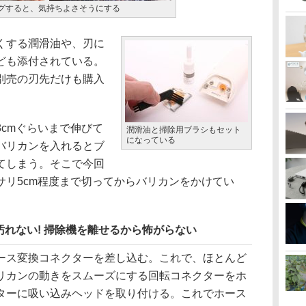
グすると、気持ちよさそうにする
くする潤滑油や、刃に
ども添付されている。
別売の刃先だけも購入
cmぐらいまで伸びて
潤滑油と掃除用ブラシもセット
になっている
バリカンを入れるとブ
てしまう。そこで今回
サリ5cm程度まで切ってからバリカンをかけてい
れない! 掃除機を離せるから怖がらない
ス変換コネクターを差し込む。これで、ほとんど
リカンの動きをスムーズにする回転コネクターをホ
ターに吸い込みヘッドを取り付ける。これでホース