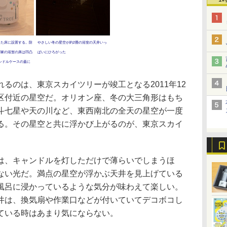
した床に設置する。防
やさしい冬の星空が約2畳の浴室の天井いっ
が家の浴室の床は凹凸
ぱいにひろがった
ンドルケースの蓋に
るのは、東京スカイツリーが竣工となる2011年12
区付近の星空だ。オリオン座、冬の大三角形はもち
斗七星や天の川など、東西南北の全天の星空が一度
る。その星空と共に浮かび上がるのが、東京スカイ
。
、キャンドルを灯しただけで薄らいでしまうほ
ない光だ。満点の星空が浮かぶ天井を見上げている
風呂に浸かっているような気分が味わえて楽しい。
井は、換気扇や作業口などが付いていてデコボコし
ている時はあまり気にならない。