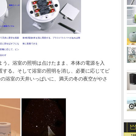
て天井に星空を投影
単4乾電池4本を別に用意する。プラスドライバーがあれば簡
左に回せばオフにな
単に装着できる
距離に応じて、ピン
合わす
う。浴室の照明は点けたまま、本体の電源を入
置する。そして浴室の照明を消し、必要に応じてピ
畳の浴室の天井いっぱいに、満天の冬の夜空がやさ
1