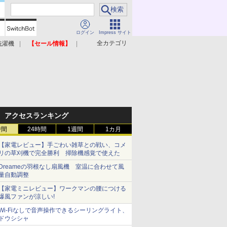
ログイン
Impress サイト
全カテゴリ
洗濯機
【セール情報】
照明器具
美容家電
アクセスランキング
時間
24時間
1週間
1カ月
【家電レビュー】手ごわい雑草との戦い、コメ
リの草刈機で完全勝利 掃除機感覚で使えた
Dreameの羽根なし扇風機 室温に合わせて風
量自動調整
【家電ミニレビュー】ワークマンの腰につける
爆風ファンが涼しい!
Wi-Fiなしで音声操作できるシーリングライト、
ドウシシャ