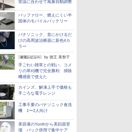
室温に合わせて風量自動調整
バッファロー、燃えにくい半
固体のモバイルバッテリー
パナソニック、首にかけるだ
けの高周波治療器に新色4カ
ラー
by
徳王 美智子
家電レビュー
手ごわい雑草との戦い、コメ
リの草刈機で完全勝利 掃除
機感覚で使えた
カインズ、解凍上手で価格も
手ごろな電子レンジ
工事不要のパナソニック食洗
機 1〜2人向け
美容液のYunthから美顔器登
場 パック併用で集中ケア