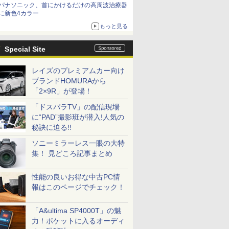
パナソニック、首にかけるだけの高周波治療器
に新色4カラー
もっと見る
Special Site
レイズのプレミアムカー向け
ブランドHOMURAから
「2×9R」が登場！
「ドスパラTV」の配信現場
に“PAD”撮影班が潜入!人気の
秘訣に迫る!!
ソニーミラーレス一眼の大特
集！ 見どころ記事まとめ
性能の良いお得な中古PC情
報はこのページでチェック！
「A&ultima SP4000T」の魅
力！ポケットに入るオーディ