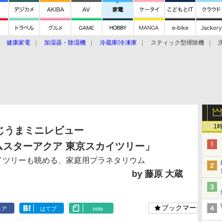
健康家電
加湿器・除湿機
冷蔵庫/冷凍庫
スティック型掃除機
扇風機
オーブン・電子レンジ
スマートハウス
掃除機
家事家電
ke大賞2019】
CES 2020
1
じうまミニレビュー
ムスターアクア 東京スカイツリー」
イツリーも眺める、家庭用プラネタリウム
by 藤原 大蔵
ブックマーク
ェア
はてブ
note