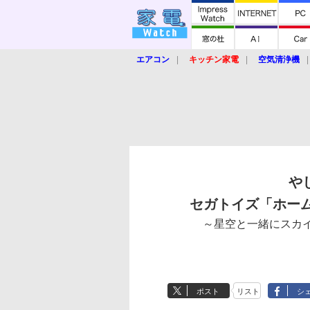
エアコン
キッチン家電
空気清浄機
炊飯器
ロボット掃除機
暖房器具
業界動向
【家電大賞2019】
【e-bi
や
セガトイズ「ホー
～星空と一緒にスカ
ポスト
リスト
シ