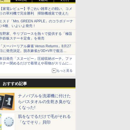
【家電レビュー】手ごわい雑草との戦い、コメ
リの草刈機で完全勝利 掃除機感覚で使えた
ミスド「Mrs. GREEN APPLE」のコラボドーナ
ツ4種、いよいよ発売！
吉野家、牛リブロースを熱々で提供する「極旨
牛鉄板ステーキ定食」を発売
「スーパーリアル麻雀 Venus Returns」8月27
日に発売決定。脱衣麻雀が3D×VRで復活
発売から2週間は20%オフになるセールが実施
本日発売「スヌーピー」圧縮収納ポーチ。ファ
スナー閉めるだけで着替えや荷物がスリムにま
とまる
もっと見る
おすすめ記事
ナノバブルを洗濯機に付けた
らバスタオルの生乾き臭がな
くなった!
肌をなでるだけで毛がそれる
「なでそり」貝印