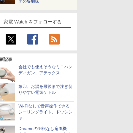
オの醍醐味
家電 Watch をフォローする
新記事
会社でも使えそうなミニハン
ディガン、アテックス
象印、お湯を最後まで注ぎ切
りやすい電気ケトル
Wi-Fiなしで音声操作できる
シーリングライト、ドウシシ
ャ
Dreameの羽根なし扇風機