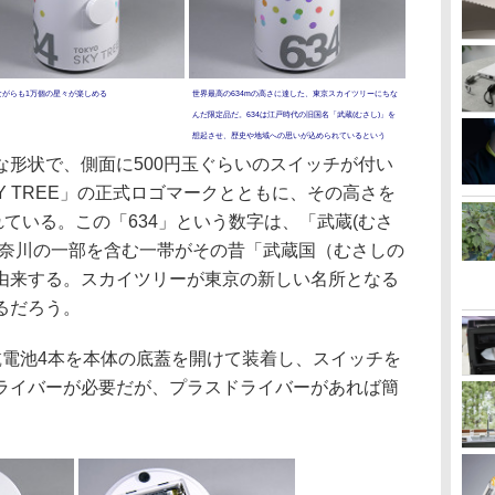
ながらも1万個の星々が楽しめる
世界最高の634mの高さに達した、東京スカイツリーにちな
んだ限定品だ。634は江戸時代の旧国名「武蔵(むさし)」を
想起させ、歴史や地域への思いが込められているという
形状で、側面に500円玉ぐらいのスイッチが付い
KY TREE」の正式ロゴマークとともに、その高さを
れている。この「634」という数字は、「武蔵(むさ
神奈川の一部を含む一帯がその昔「武蔵国（むさしの
由来する。スカイツリーが東京の新しい名所となる
るだろう。
電池4本を本体の底蓋を開けて装着し、スイッチを
ライバーが必要だが、プラスドライバーがあれば簡