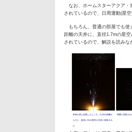
なお、ホームスターアクア・東
されているので、日周運動(星空
もちろん、普通の部屋でも使え
距離の天井に、直径1.7mの星
されているので、解説を読みな
本体を床に設置したところ。2.2mの距離か
実際に投影され
らだと、直径1.7mの星空が天井に投影され
た