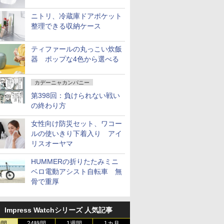
ニトリ、冷蔵庫ドアポケット
整理できる収納ケース
ティファールの丸っこい炊飯
器 ポップな4色から選べる
カデーニャカンパニー
第398回：負けられない戦い
の終わり方
女性向け防災セット、ワコー
ルの使いきり下着入り アイ
リスオーヤマ
HUMMERの折りたたみミニ
ベロ電動アシスト自転車 無
骨で重厚
Impress Watchシリーズ 人気記事
時間
24時間
1週間
1カ月