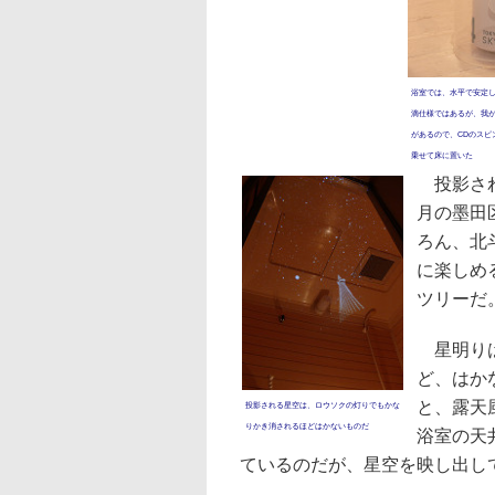
浴室では、水平で安定
滴仕様ではあるが、我
があるので、CDのスピ
乗せて床に置いた
投影され
月の墨田
ろん、北
に楽しめ
ツリーだ
星明りは
ど、はか
と、露天
投影される星空は、ロウソクの灯りでもかな
りかき消されるほどはかないものだ
浴室の天
ているのだが、星空を映し出し