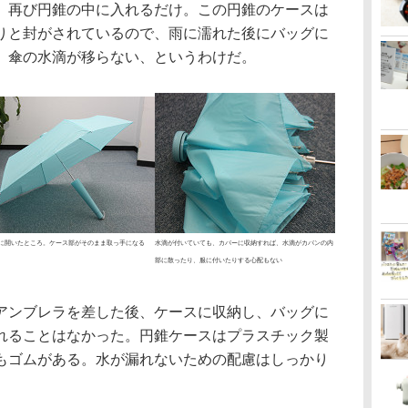
再び円錐の中に入れるだけ。この円錐のケースは
りと封がされているので、雨に濡れた後にバッグに
、傘の水滴が移らない、というわけだ。
に開いたところ。ケース部がそのまま取っ手になる
水滴が付いていても、カバーに収納すれば、水滴がカバンの内
部に散ったり、服に付いたりする心配もない
ンブレラを差した後、ケースに収納し、バッグに
れることはなかった。円錐ケースはプラスチック製
もゴムがある。水が漏れないための配慮はしっかり