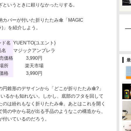
ざというときに頼りなかったりする。
カバーが付いた折りたたみ傘「MAGIC
レラ)」を紹介しよう。
ンド名
YUEN'TO(ユエント)
品名
マジックアンブレラ
売価格
3,990円
最
場所
楽天市場
価格
3,990円
円錐形のデサインから「どこが折りたたみ傘?」
もいるかも知れない。しかし、底部のフタを回して
たのは紛れもなく折りたたみ傘。あとはこれを開く
で筒の中から花が出る手品のようなこの構造から、
が付いているのだろう。