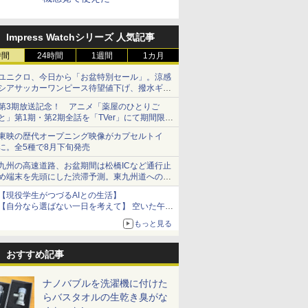
Impress Watchシリーズ 人気記事
時間
24時間
1週間
1カ月
ユニクロ、今日から「お盆特別セール」。涼感
シアサッカーワンピース待望値下げ、撥水ギア
ショーツは1990円に
第3期放送記念！ アニメ「薬屋のひとりご
と」第1期・第2期全話を「TVer」にて期間限定
で順次無料配信開始
東映の歴代オープニング映像がカプセルトイ
に。全5種で8月下旬発売
九州の高速道路、お盆期間は松橋ICなど通行止
め端末を先頭にした渋滞予測。東九州道への迂
回は料金調整を実施
【現役学生がつづるAIとの生活】
【自分なら選ばない一日を考えて】 空いた午後
をチャッピーに捧げたら、思わぬ絶景に出会っ
もっと見る
た話
おすすめ記事
ナノバブルを洗濯機に付けた
らバスタオルの生乾き臭がな