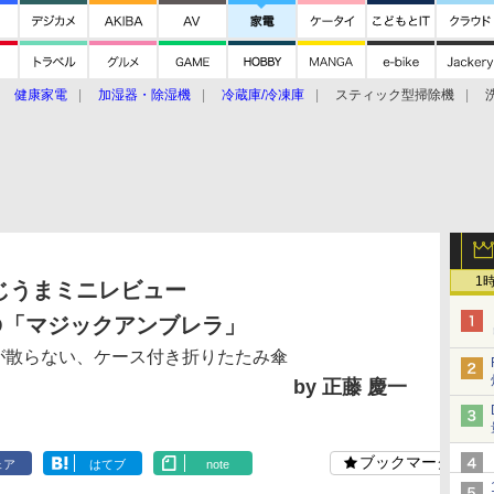
健康家電
加湿器・除湿機
冷蔵庫/冷凍庫
スティック型掃除機
扇風機
オーブン・電子レンジ
スマートハウス
掃除機
家事家電
ke大賞2019】
CES 2020
1
じうまミニレビュー
'TO「マジックアンブレラ」
が散らない、ケース付き折りたたみ傘
by 正藤 慶一
ブックマーク
ェア
はてブ
note