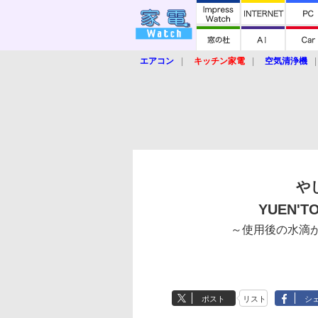
エアコン
キッチン家電
空気清浄機
炊飯器
ロボット掃除機
暖房器具
業界動向
【家電大賞2019】
【e-bi
や
YUEN
～使用後の水滴
ポスト
リスト
シ