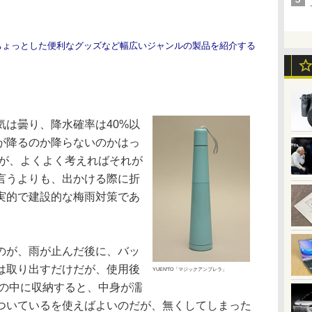
ちょっとした便利なグッズなど幅広いジャンルの製品を紹介する
は曇り、降水確率は40%以
が降るのか降らないのかはっ
だが、よくよく考えればそれが
言うよりも、出かける際に折
実的で建設的な梅雨対策であ
のが、雨が止んだ後に、バッ
は取り出すだけだが、使用後
YUEN'TO「マジックアンブレラ」
グの中に収納すると、中身が濡
ついているを使えばよいのだが、無くしてしまった