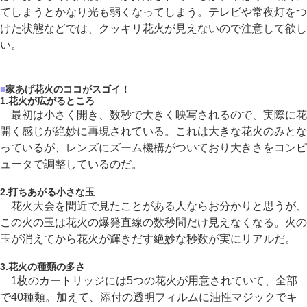
てしまうとかなり光も弱くなってしまう。テレビや常夜灯をつ
けた状態などでは、クッキリ花火が見えないので注意して欲し
い。
■
家あげ花火のココがスゴイ！
1.花火が広がるところ
最初は小さく開き、数秒で大きく映写されるので、実際に花
開く感じが絶妙に再現されている。これは大きな花火のみとな
っているが、レンズにズーム機構がついており大きさをコンピ
ュータで調整しているのだ。
2.打ちあがる小さな玉
花火大会を間近で見たことがある人ならお分かりと思うが、
この火の玉は花火の爆発直線の数秒間だけ見えなくなる。火の
玉が消えてから花火が輝きだす絶妙な秒数が実にリアルだ。
3.花火の種類の多さ
1枚のカートリッジには5つの花火が用意されていて、全部
で40種類。加えて、添付の透明フィルムに油性マジックでキ