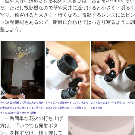
壁や天井に投影される花火の大きさは、およそ3～4mぐらい
だ、ただし投影機なので壁や天井に近づけると小さく・明るく
写り、遠ざけると大きく・暗くなる。投影するレンズにはピン
ト調整機能もあるので、距離に合わせてはっきり写るように調
整しよう。
本体の角度を調整して境目に大きな花火
本体をピント調整モードにして、大きな
ピント合わせはカメラと同様にレンズを
の中心が来るようにセットする。周りの
花火と小さな花火のピントを調整する
まわすだけ
小さな花火の位置も合わせて調整
一番簡単な花火の打ち上げ
方は、「いつでも発射ボタ
ン」を押すだけ。軽く押して