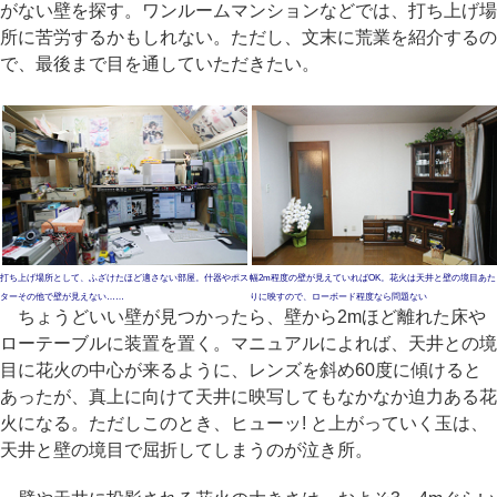
がない壁を探す。ワンルームマンションなどでは、打ち上げ場
所に苦労するかもしれない。ただし、文末に荒業を紹介するの
で、最後まで目を通していただきたい。
打ち上げ場所として、ふざけたほど適さない部屋。什器やポス
幅2m程度の壁が見えていればOK。花火は天井と壁の境目あた
ターその他で壁が見えない……
りに映すので、ローボード程度なら問題ない
ちょうどいい壁が見つかったら、壁から2mほど離れた床や
ローテーブルに装置を置く。マニュアルによれば、天井との境
目に花火の中心が来るように、レンズを斜め60度に傾けると
あったが、真上に向けて天井に映写してもなかなか迫力ある花
火になる。ただしこのとき、ヒューッ! と上がっていく玉は、
天井と壁の境目で屈折してしまうのが泣き所。