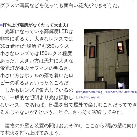
グラスの写真などを使っても面白い花火ができぞうだ。
■
打ち上げ場所がなくたって大丈夫!
光源になっている高輝度LEDは
非常に明るく、大きなレンズでは
30cm離れた場所でも350ルクス、
小さなレンズでは150ルクス程度
あった。大きい方は天井に大きな
蛍光灯が並ぶオフィスの明るさ、
小さい方はホテルの落ち着いたロ
ビーの明るさといったところだ。
しかもレンズで集光しているの
装置を物置の屋根に置き、北側の窓の少ない外壁に投影
で、一般的な照明より光は拡散し
してみようじゃないか
ないハズ。であれば、部屋を出て屋外で楽しむことだってでき
るんじゃないか? ということで、さっそく実験してみた。
建物の外壁と装置の間はおよそ2m。ここから2階の壁に向け
て花火を打ち上げてみよう。