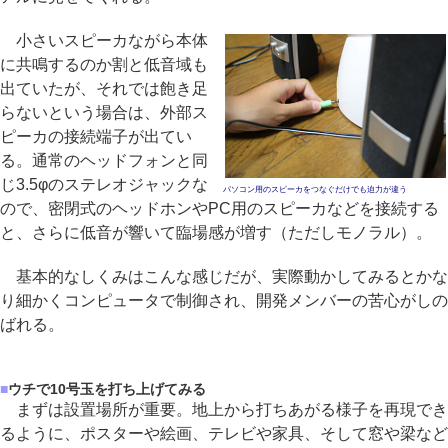
小さいスピーカながら本体
に共鳴するのか割と低音域も
出ていたが、それでは飽き足
らないという場合は、外部ス
ピーカの接続端子が出てい
る。通常のヘッドフォンと同
じ3.5φのステレオジャックな
パソコン用のスピーカをつなぐだけでも迫力が違う
ので、密閉式のヘッドホンやPC用のスピーカなどを接続する
と、さらに低音が響いて臨場感が増す（ただしモノラル）。
基本的なしくみはこんな感じだが、実際動かしてみるとかな
り細かくコンピュータで制御され、開発メンバーの苦心がしの
ばれる。
■
ウチで10号玉を打ち上げてみる
まずは設置場所が重要。地上から打ちあがる様子を再現でき
るように、ポスターや絵画、テレビや家具、そして窓や梁など