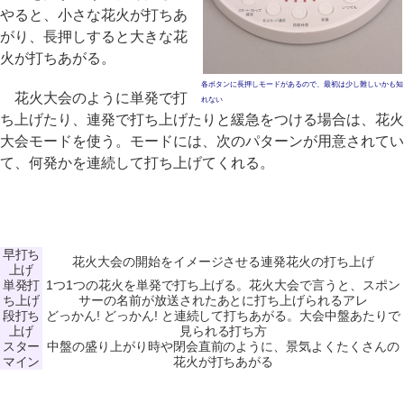
やると、小さな花火が打ちあ
がり、長押しすると大きな花
火が打ちあがる。
各ボタンに長押しモードがあるので、最初は少し難しいかも知
花火大会のように単発で打
れない
ち上げたり、連発で打ち上げたりと緩急をつける場合は、花火
大会モードを使う。モードには、次のパターンが用意されてい
て、何発かを連続して打ち上げてくれる。
早打ち
花火大会の開始をイメージさせる連発花火の打ち上げ
上げ
単発打
1つ1つの花火を単発で打ち上げる。花火大会で言うと、スポン
ち上げ
サーの名前が放送されたあとに打ち上げられるアレ
段打ち
どっかん! どっかん! と連続して打ちあがる。大会中盤あたりで
上げ
見られる打ち方
スター
中盤の盛り上がり時や閉会直前のように、景気よくたくさんの
マイン
花火が打ちあがる