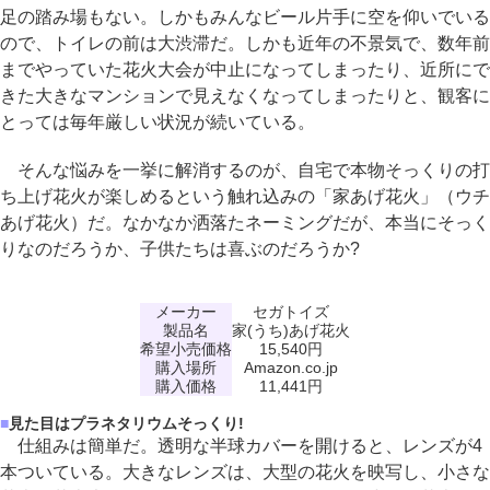
足の踏み場もない。しかもみんなビール片手に空を仰いでいる
ので、トイレの前は大渋滞だ。しかも近年の不景気で、数年前
までやっていた花火大会が中止になってしまったり、近所にで
きた大きなマンションで見えなくなってしまったりと、観客に
とっては毎年厳しい状況が続いている。
そんな悩みを一挙に解消するのが、自宅で本物そっくりの打
ち上げ花火が楽しめるという触れ込みの「家あげ花火」（ウチ
あげ花火）だ。なかなか洒落たネーミングだが、本当にそっく
りなのだろうか、子供たちは喜ぶのだろうか?
メーカー
セガトイズ
製品名
家(うち)あげ花火
希望小売価格
15,540円
購入場所
Amazon.co.jp
購入価格
11,441円
■
見た目はプラネタリウムそっくり!
仕組みは簡単だ。透明な半球カバーを開けると、レンズが4
本ついている。大きなレンズは、大型の花火を映写し、小さな