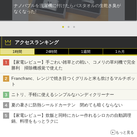
ナノバブルを洗濯機に付けたらバスタオルの生乾き臭が
なくなった!
●
●
●
アクセスランキング
1時間
24時間
1週間
1カ月
【家電レビュー】手ごわい雑草との戦い、コメリの草刈機で完全
勝利 掃除機感覚で使えた
Francfranc、レンジで焼き目つくグリルと米も炊けるマルチポッ
ト
ニトリ、手軽に使えるシンプルなハンディクリーナー
夏の暑さに防熱シールドカーテン 閉めても暗くならない
【家電レビュー】炊飯と同時にカレー作れるシロカの自動調理
鍋、料理をもっとラクに
もっと見る