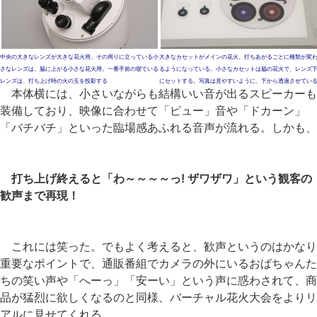
中央の大きなレンズが大きな花火用。その周りに立っている小
大きなカセットがメインの花火。打ちあがるごとに種類が変
さなレンズは、脇に上がる小さな花火用。一番手前の寝ている
るようになっている。小さなカセットは脇の花火で、レンズ
レンズは、打ち上げ時の火の玉を投影する
にセットする。写真は見やすいように、下から透過させてい
本体横には、小さいながらも結構いい音が出るスピーカーも
装備しており、映像に合わせて「ピュー」音や「ドカーン」
「バチバチ」といった臨場感あふれる音声が流れる。しかも、
打ち上げ終えると「わ～～～～っ! ザワザワ」という観客の
歓声まで再現！
これには笑った。でもよく考えると、歓声というのはかなり
重要なポイントで、通販番組でカメラの外にいるおばちゃんた
ちの笑い声や「へーっ」「安ーい」という声に惑わされて、商
品が猛烈に欲しくなるのと同様、バーチャル花火大会をよりリ
アルに見せてくれる。