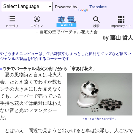
Powered by
Translate
やじうまミニレビュー
カテゴリ
ログイン
検索
Impressサイト
セガトイズ「家(うち)あげ花火」
～自宅の壁でバーチャル花火大会
by 藤山 哲人
やじうまミニレビューは、生活雑貨やちょっとした便利なグッズなど幅広い
ジャンルの製品を紹介するコーナーです
■
ウチでバーチャル花火大会! だから「家あげ花火」
夏の風物詩と言えば花火大
会。たとえ遠くでわずか数セ
ンチの大きさにしか見えなく
ても、スーパーで売っている
手持ち花火では絶対に味わえ
ない音と光のファンタジー
だ。
セガトイズ「家(うち)あげ花火」
とはいえ、間近で見ようと出かけると車は渋滞し、人ごみで