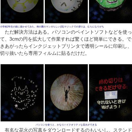
小学校2年生の娘に描かせてみた。例の菌のマンガらしい(笑)マジックでの塗りは、むらになりがち
ただ解決方法はある。パソコンのペイントソフトなどを使っ
て、3cmの円を拡大して作業すれば驚くほど簡単にできる。で
きあがったらインクジェットプリンタで透明シールに印刷し、
切り抜いたら専用フィルムに貼るだけだ。
パソコンを使うと、かなりハイクオリティな花火ができる
有名な花火の写真をダウンロードするのもいいし、ステンド