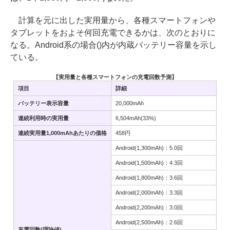
計算を元に出した実用量から、各種スマートフォンや
タブレットをおよそ何回充電できるかは、次のとおりに
なる。Android系の場合()内が内蔵バッテリー容量を示し
ている。
【実用量と各種スマートフォンの充電回数予測】
項目
詳細
バッテリー表示容量
20,000mAh
連続利用時の実用量
6,504mAh(33%)
連続実用量1,000mAhあたりの価格
458円
Android(1,300mAh)：5.0回
Android(1,500mAh)：4.3回
Android(1,800mAh)：3.6回
Android(2,000mAh)：3.3回
Android(2,200mAh)：3.0回
Android(2,500mAh)：2.6回
充電回数(理論値)