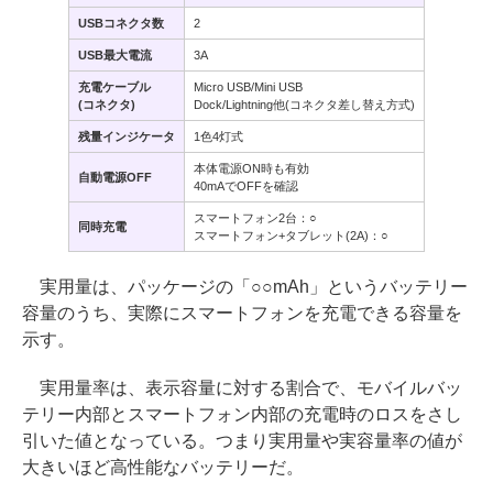
USBコネクタ数
2
USB最大電流
3A
充電ケーブル
Micro USB/Mini USB
(コネクタ)
Dock/Lightning他(コネクタ差し替え方式)
残量インジケータ
1色4灯式
本体電源ON時も有効
自動電源OFF
40mAでOFFを確認
スマートフォン2台：○
同時充電
スマートフォン+タブレット(2A)：○
実用量は、パッケージの「○○mAh」というバッテリー
容量のうち、実際にスマートフォンを充電できる容量を
示す。
実用量率は、表示容量に対する割合で、モバイルバッ
テリー内部とスマートフォン内部の充電時のロスをさし
引いた値となっている。つまり実用量や実容量率の値が
大きいほど高性能なバッテリーだ。