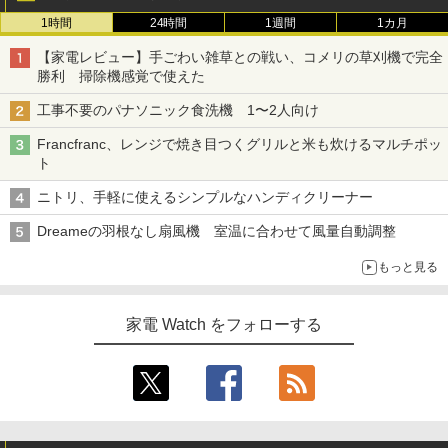
1時間
24時間
1週間
1カ月
【家電レビュー】手ごわい雑草との戦い、コメリの草刈機で完全
勝利 掃除機感覚で使えた
工事不要のパナソニック食洗機 1〜2人向け
Francfranc、レンジで焼き目つくグリルと米も炊けるマルチポッ
ト
ニトリ、手軽に使えるシンプルなハンディクリーナー
Dreameの羽根なし扇風機 室温に合わせて風量自動調整
もっと見る
家電 Watch をフォローする