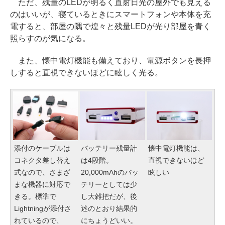
ただ、残量のLEDが明るく直射日光の屋外でも見える
のはいいが、寝ているときにスマートフォンや本体を充
電すると、部屋の隅で煌々と残量LEDが光り部屋を青く
照らすのが気になる。
また、懐中電灯機能も備えており、電源ボタンを長押
しすると直視できないほどに眩しく光る。
添付のケーブルは
バッテリー残量計
懐中電灯機能は、
コネクタ差し替え
は4段階。
直視できないほど
式なので、さまざ
20,000mAhのバッ
眩しい
まな機器に対応で
テリーとしては少
きる。標準で
し大雑把だが、後
Lightningが添付さ
述のとおり結果的
れているので、
にちょうどいい。