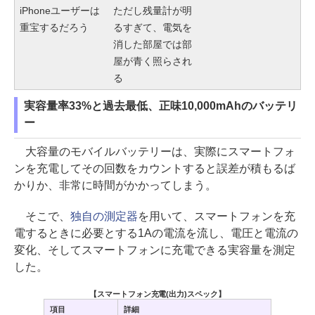
iPhoneユーザーは
ただし残量計が明
重宝するだろう
るすぎて、電気を
消した部屋では部
屋が青く照らされ
る
実容量率33%と過去最低、正味10,000mAhのバッテリ
ー
大容量のモバイルバッテリーは、実際にスマートフォ
ンを充電してその回数をカウントすると誤差が積もるば
かりか、非常に時間がかかってしまう。
そこで、
独自の測定器
を用いて、スマートフォンを充
電するときに必要とする1Aの電流を流し、電圧と電流の
変化、そしてスマートフォンに充電できる実容量を測定
した。
【スマートフォン充電(出力)スペック】
項目
詳細