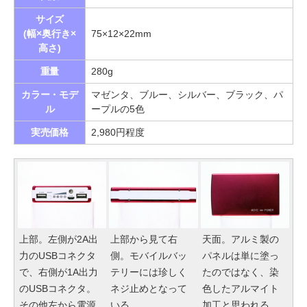
サイズ
(幅×奥行き×
75×12×22mm
高さ)
重量
280g
カラー・モデ
マゼンタ、ブルー、シルバー、ブラック、パ
ル
ープルの5色
実売価格
2,980円程度
上部。左側が2A出
上部から見て右
天面。アルミ製の
力のUSBコネクタ
側。モバイルバッ
パネルは単に塗っ
で、右側が1A出力
テリーには珍しく
たのではなく、染
のUSBコネクタ。
ネジ止めとなって
色したアルマイト
その他左から電源
いる
加工と思われる