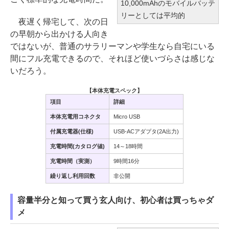
10,000mAhのモバイルバッテ
リーとしては平均的
夜遅く帰宅して、次の日
の早朝から出かける人向き
ではないが、普通のサラリーマンや学生なら自宅にいる
間にフル充電できるので、それほど使いづらさは感じな
いだろう。
【本体充電スペック】
項目
詳細
本体充電用コネクタ
Micro USB
付属充電器(仕様)
USB-ACアダプタ(2A出力)
充電時間(カタログ値)
14～18時間
充電時間（実測）
9時間16分
繰り返し利用回数
非公開
容量半分と知って買う玄人向け、初心者は買っちゃダ
メ