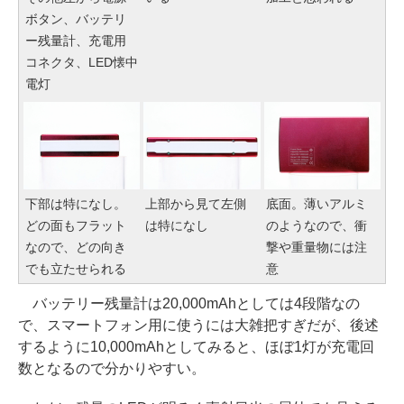
ボタン、バッテリ
ー残量計、充電用
コネクタ、LED懐中
電灯
下部は特になし。
上部から見て左側
底面。薄いアルミ
どの面もフラット
は特になし
のようなので、衝
なので、どの向き
撃や重量物には注
でも立たせられる
意
バッテリー残量計は20,000mAhとしては4段階なの
で、スマートフォン用に使うには大雑把すぎだが、後述
するように10,000mAhとしてみると、ほぼ1灯が充電回
数となるので分かりやすい。