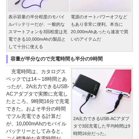
表示容量の半分程度のモバイ
電源のオートパワーオフなど
ルバッテリーだが、一般的な
もあり非常に便利。本当に
スマートフォンを3回程度は充
20,000mAhあったら速攻で買
電できる10,000mAhの製品と
いのアイテムだ
して十分に使える
容量が半分なので充電時間も半分の9時間
充電時間は、カタログス
ペックでは14～18時間とあ
ったが、2A出力できるUSB-
ACアダプタで実際に充電し
たところ、9時間16分で充電
できた。およそ半分の時間
でフル充電できる計算だ
2A出力できるUSB-ACアダプ
が、10,000mAhのモバイル
タで3回充電した平均時間は9
バッテリーとしてみると、
時間16分だった。
ごく標準的な充電時間だ。