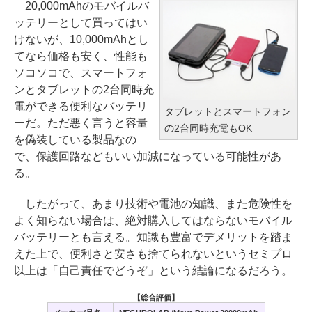
20,000mAhのモバイルバ
ッテリーとして買ってはい
けないが、10,000mAhとし
てなら価格も安く、性能も
ソコソコで、スマートフォ
ンとタブレットの2台同時充
電ができる便利なバッテリ
タブレットとスマートフォン
ーだ。ただ悪く言うと容量
の2台同時充電もOK
を偽装している製品なの
で、保護回路などもいい加減になっている可能性があ
る。
したがって、あまり技術や電池の知識、また危険性を
よく知らない場合は、絶対購入してはならないモバイル
バッテリーとも言える。知識も豊富でデメリットを踏ま
えた上で、便利さと安さも捨てられないというセミプロ
以上は「自己責任でどうぞ」という結論になるだろう。
【総合評価】