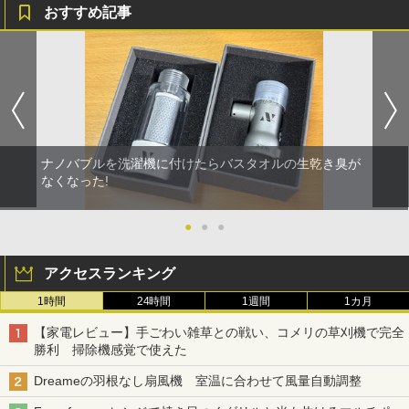
おすすめ記事
ナノバブルを洗濯機に付けたらバスタオルの生乾き臭が
なくなった!
●
●
●
アクセスランキング
1時間
24時間
1週間
1カ月
【家電レビュー】手ごわい雑草との戦い、コメリの草刈機で完全
勝利 掃除機感覚で使えた
Dreameの羽根なし扇風機 室温に合わせて風量自動調整