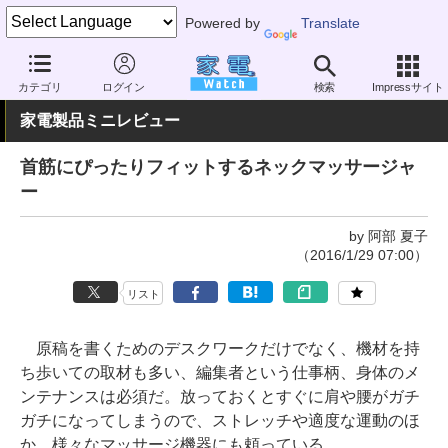
Powered by
Translate
家電 Watch
ヘルスケア
健康家電
マッサージ機器
カテゴリ
ログイン
検索
Impressサイト
家電製品ミニレビュー
首筋にぴったりフィットするネックマッサージャ
ー
by 阿部 夏子
（2016/1/29 07:00）
リスト
原稿を書くためのデスクワークだけでなく、機材を持
ち歩いての取材も多い、編集者という仕事柄、身体のメ
ンテナンスは必須だ。放っておくとすぐに肩や腰がガチ
ガチになってしまうので、ストレッチや適度な運動のほ
か、様々なマッサージ機器にも頼っている。