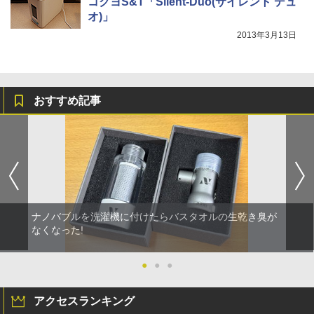
コクヨS&T「Silent-Duo(サイレント デュ
オ)」
2013年3月13日
おすすめ記事
ナノバブルを洗濯機に付けたらバスタオルの生乾き臭が
なくなった!
●
●
●
アクセスランキング