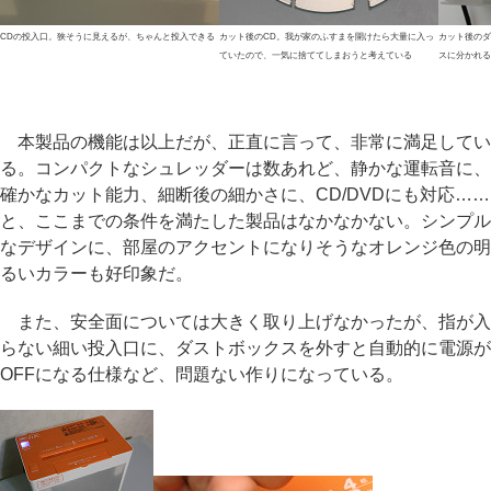
CDの投入口。狭そうに見えるが、ちゃんと投入できる
カット後のCD。我が家のふすまを開けたら大量に入っ
カット後のダ
ていたので、一気に捨ててしまおうと考えている
スに分かれる
本製品の機能は以上だが、正直に言って、非常に満足してい
る。コンパクトなシュレッダーは数あれど、静かな運転音に、
確かなカット能力、細断後の細かさに、CD/DVDにも対応……
と、ここまでの条件を満たした製品はなかなかない。シンプル
なデザインに、部屋のアクセントになりそうなオレンジ色の明
るいカラーも好印象だ。
また、安全面については大きく取り上げなかったが、指が入
らない細い投入口に、ダストボックスを外すと自動的に電源が
OFFになる仕様など、問題ない作りになっている。