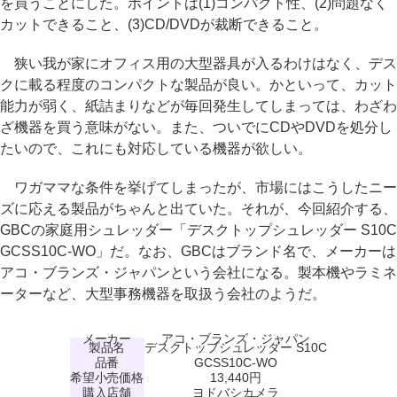
を買うことにした。ポイントは(1)コンパクト性、(2)問題なく
カットできること、(3)CD/DVDが裁断できること。
狭い我が家にオフィス用の大型器具が入るわけはなく、デス
クに載る程度のコンパクトな製品が良い。かといって、カット
能力が弱く、紙詰まりなどが毎回発生してしまっては、わざわ
ざ機器を買う意味がない。また、ついでにCDやDVDを処分し
たいので、これにも対応している機器が欲しい。
ワガママな条件を挙げてしまったが、市場にはこうしたニー
ズに応える製品がちゃんと出ていた。それが、今回紹介する、
GBCの家庭用シュレッダー「デスクトップシュレッダー S10C
GCSS10C-WO」だ。なお、GBCはブランド名で、メーカーは
アコ・ブランズ・ジャパンという会社になる。製本機やラミネ
ーターなど、大型事務機器を取扱う会社のようだ。
メーカー
アコ・ブランズ・ジャパン
製品名
デスクトップシュレッダー S10C
品番
GCSS10C-WO
希望小売価格
13,440円
購入店舗
ヨドバシカメラ