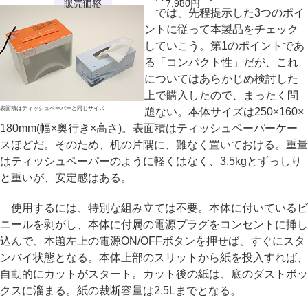
販売価格
7,980円
では、先程提示した3つのポイ
ントに従って本製品をチェック
していこう。第1のポイントであ
る「コンパクト性」だが、これ
についてはあらかじめ検討した
上で購入したので、まったく問
表面積はティッシュペーパーと同じサイズ
題ない。本体サイズは250×160×
180mm(幅×奥行き×高さ)。表面積はティッシュペーパーケー
スほどだ。そのため、机の片隅に、難なく置いておける。重量
はティッシュペーパーのように軽くはなく、3.5kgとずっしり
と重いが、安定感はある。
使用するには、特別な組み立ては不要。本体に付いているビ
ニールを剥がし、本体に付属の電源プラグをコンセントに挿し
込んで、本題左上の電源ON/OFFボタンを押せば、すぐにスタ
ンバイ状態となる。本体上部のスリットから紙を投入すれば、
自動的にカットがスタート。カット後の紙は、底のダストボッ
クスに溜まる。紙の裁断容量は2.5Lまでとなる。