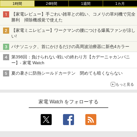
1時間
24時間
1週間
1カ月
【家電レビュー】手ごわい雑草との戦い、コメリの草刈機で完全
勝利 掃除機感覚で使えた
【家電ミニレビュー】ワークマンの腰につける爆風ファンが涼し
い!
パナソニック、首にかけるだけの高周波治療器に新色4カラー
第398回：負けられない戦いの終わり方【カデーニャカンパニ
ー】- 家電 Watch
夏の暑さに防熱シールドカーテン 閉めても暗くならない
もっと見る
家電 Watch をフォローする