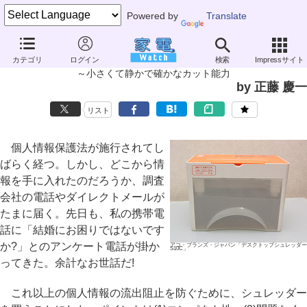
Powered by
Translate
家電製品ミニレビュー
カテゴリ
ログイン
検索
Impressサイト
GBC「デスクトップシュレッダー S10C」
～小さくて静かで確かなカット能力
by 正藤 慶一
リスト
個人情報保護法が施行されてし
ばらく経つ。しかし、どこから情
報を手に入れたのだろうか、調査
会社の電話やダイレクトメールが
たまに届く。先日も、私の携帯電
話に「結婚にお困りではないです
か?」とのアンケート電話が掛か
アコ・ブランズ・ジャパン「デスクトップシュレッダー
S10C」
ってきた。余計なお世話だ!
これ以上の個人情報の流出阻止を防ぐために、シュレッダー