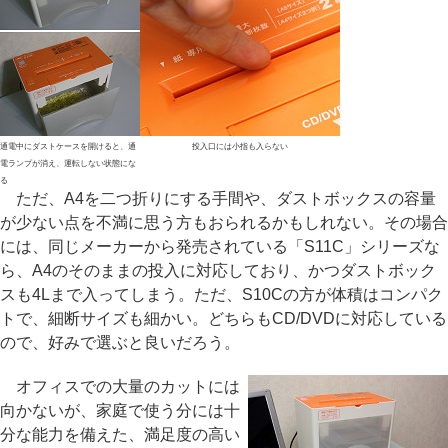
通電中にダストケースを開けると、通
投入口には小指も入らない
電ランプが消え、運転しない状態にな
る
ただ、A4を二つ折りにする手間や、ダストボックスの容量
が少ない点を不満に思う方もおられるかもしれない。その場合
には、同じメーカーから発売されている「S11C」シリーズな
ら、A4のそのままの投入に対応しており、かつダストボック
スも4Lまで入ってしまう。ただ、S10Cの方が体積はコンパク
トで、細断サイズも細かい。どちらもCD/DVDに対応している
ので、好みで選ぶと良いだろう。
オフィスでの大量のカットには
向かないが、家庭で使う分には十
分な能力を備えた、満足度の高い