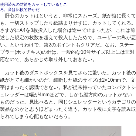
使用済みの封筒をカットしているとこ
ろ。音は比較的静かだ
肝心のカットはというと、非常にスムーズ。紙が縦に長くて
も、一切ストップしたり紙詰まりせずに、カットしてくれる。
さすがにA4を3枚投入した場合は途中で止まったが、これは前
述した規定の枚数を超えて投入したためで、ユーザーの私が悪
い。というわけで、第2のポイントもクリアだ。なお、ステー
プラー(ホッチキス)の針は、一般的な10号サイズ以上には非対
応なので、あらかじめ取り外しておきたい。
カット後のダストボックスを見てさらに驚いた。カット後の
紙がとても細かいのだ。細断した紙のサイズは2×10mmで、文
字はまったく認識できない。私が従来持っていたコンパクトシ
ュレッダーは幅が4mmほどで、しかも縦方向のカットがない
ものだった。見比べると、同じシュレッダーというカテゴリの
製品なのかと思うほどまったく違う。カット後に文字を読み取
られてしまう心配もないだろう。