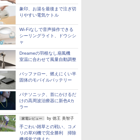
象印、お湯を最後まで注ぎ切
りやすい電気ケトル
Wi-Fiなしで音声操作できる
シーリングライト、ドウシシ
ャ
Dreameの羽根なし扇風機
室温に合わせて風量自動調整
バッファロー、燃えにくい半
固体のモバイルバッテリー
パナソニック、首にかけるだ
けの高周波治療器に新色4カ
ラー
by
徳王 美智子
家電レビュー
手ごわい雑草との戦い、コメ
リの草刈機で完全勝利 掃除
機感覚で使えた