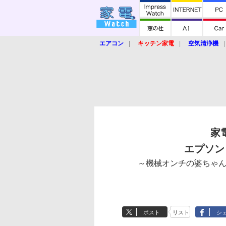
エアコン
キッチン家電
空気清浄機
炊飯器
ロボット掃除機
暖房器具
業界動向
【家電大賞2019】
【e-bi
家
エプソン「
～機械オンチの婆ちゃん
ポスト
リスト
シ