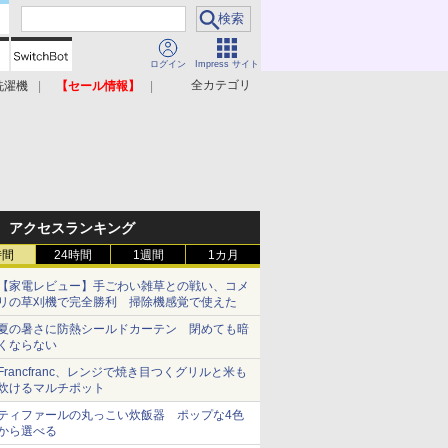
ログイン
Impress サイト
全カテゴリ
洗濯機
【セール情報】
照明器具
美容家電
アクセスランキング
時間
24時間
1週間
1カ月
【家電レビュー】手ごわい雑草との戦い、コメ
リの草刈機で完全勝利 掃除機感覚で使えた
夏の暑さに防熱シールドカーテン 閉めても暗
くならない
Francfranc、レンジで焼き目つくグリルと米も
炊けるマルチポット
ティファールの丸っこい炊飯器 ポップな4色
から選べる