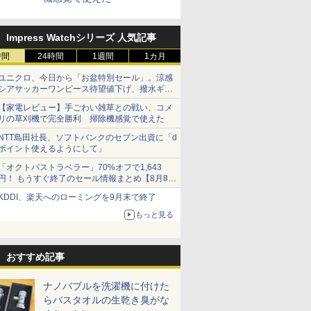
Impress Watchシリーズ 人気記事
時間
24時間
1週間
1カ月
ユニクロ、今日から「お盆特別セール」。涼感
シアサッカーワンピース待望値下げ、撥水ギア
ショーツは1990円に
【家電レビュー】手ごわい雑草との戦い、コメ
リの草刈機で完全勝利 掃除機感覚で使えた
NTT島田社長、ソフトバンクのセブン出資に「d
ポイント使えるようにして」
「オクトパストラベラー」70%オフで1,643
円！ もうすぐ終了のセール情報まとめ【8月8日
更新】
KDDI、楽天へのローミングを9月末で終了
ニンテンドーeショップでは「大神 絶景版」が
67%オフで990円
もっと見る
おすすめ記事
ナノバブルを洗濯機に付けた
らバスタオルの生乾き臭がな