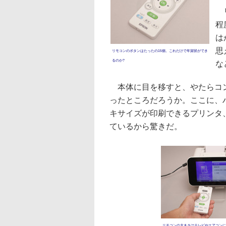
リ
程
は
思
リモコンのボタンはたったの15個。これだけで年賀状ができ
るのか?
な
本体に目を移すと、やたらコンパ
ったところだろうか。ここに、
キサイズが印刷できるプリンタ
ているから驚きだ。
リモコンの大きさはテレビやエアコンに