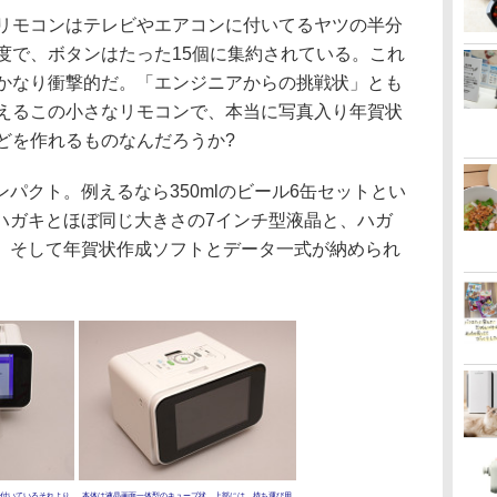
モコンはテレビやエアコンに付いてるヤツの半分
度で、ボタンはたった15個に集約されている。これ
かなり衝撃的だ。「エンジニアからの挑戦状」とも
えるこの小さなリモコンで、本当に写真入り年賀状
どを作れるものなんだろうか?
クト。例えるなら350mlのビール6缶セットとい
ハガキとほぼ同じ大きさの7インチ型液晶と、ハガ
、そして年賀状作成ソフトとデータ一式が納められ
付いているそれより
本体は液晶画面一体型のキューブ状。上部には、持ち運び用