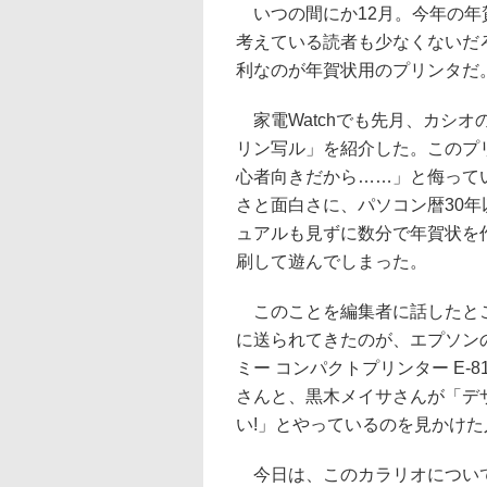
いつの間にか12月。今年の年
考えている読者も少なくないだ
利なのが年賀状用のプリンタだ
家電Watchでも先月、カシオ
リン写ル」を紹介した。このプ
心者向きだから……」と侮って
さと面白さに、パソコン暦30
ュアルも見ずに数分で年賀状を
刷して遊んでしまった。
このことを編集者に話したとこ
に送られてきたのが、エプソン
ミー コンパクトプリンター E-
さんと、黒木メイサさんが「デザイ
い!」とやっているのを見かけ
今日は、このカラリオについて