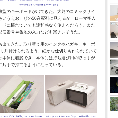
の取っ手とリモコンを収納するスペースがある
型のキーボードが出てきた。大判のコミックサイ
あいうえお」順の50音配列に見えるが、ローマ字入
ードに慣れていても違和感なく使えるだろう。また
郵便番号や番地の入力なども楽チンそうだ。
出てきた。取り替え用のインクやハガキ、キーボ
キリ片付けられるよう、細かな仕切りも作られていて
は本体に着脱でき、本体には持ち運び用の取っ手が
に片手で持てるようになっている。
ードとACアダプタ、消耗品などがまとめて片付けら
本体とあわせてもさほどかさばらない。本棚の片隅のスペー