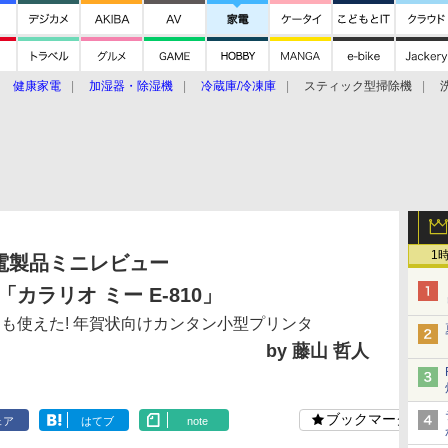
健康家電
加湿器・除湿機
冷蔵庫/冷凍庫
スティック型掃除機
扇風機
オーブン・電子レンジ
スマートハウス
掃除機
家事家電
ke大賞2019】
CES 2020
1
電製品ミニレビュー
カラリオ ミー E-810」
も使えた! 年賀状向けカンタン小型プリンタ
by 藤山 哲人
ブックマーク
ェア
はてブ
note