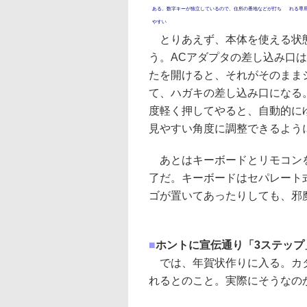
ある。数字キーが独立しているので、住所の番地などが打ち
れる専
やすい
とりあえず、本体を使える状
う。ACアダプタの差し込み口
たを開けると、それがそのまま
て、ハガキの差し込み口になる
度軽く押してやると、自動的に
見やすい角度に調整できるよう
あとはキーボードとリモコン
了だ。キーボードはセパレート
ゴが置いてあったりしても、邪
■
ホントに宣伝通り「3ステップ
では、年賀状作りに入る。カタ
れるとのこと。実際にそうなの