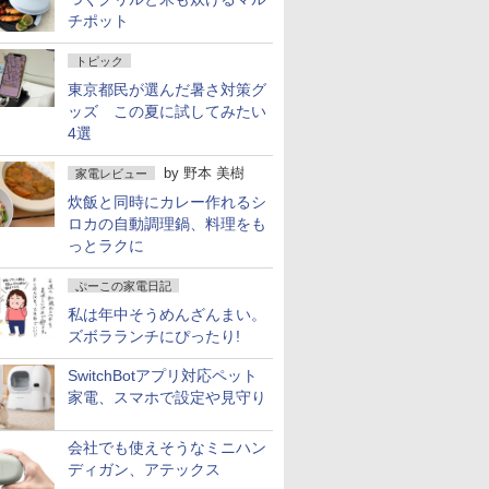
チポット
トピック
東京都民が選んだ暑さ対策グ
ッズ この夏に試してみたい
4選
by
野本 美樹
家電レビュー
炊飯と同時にカレー作れるシ
ロカの自動調理鍋、料理をも
っとラクに
ぷーこの家電日記
私は年中そうめんざんまい。
ズボラランチにぴったり!
SwitchBotアプリ対応ペット
家電、スマホで設定や見守り
会社でも使えそうなミニハン
ディガン、アテックス