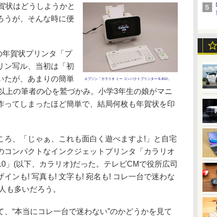
賀状はどうしようかと
ろうが、そんな時に便
。
の年賀状プリンタ「プ
リン写ル、当初は「初
いたが、あまりの簡単
エプソン「カラリオ ミー コンパクトプリンター E-810」
年以上の筆者の心を鷲づかみ。小学3年生の娘がマニ
作ってしまったほど簡単で、結局何枚も年賀状を印
ろ、「じゃぁ、これも面白く遊べますよ!」と自宅
のコンパクトなインクジェットプリンタ「カラリオ
810」(以下、カラリオ)だった。テレビCMで役所広司
ンも! 写真も! 文字も! 宛名も! コレ一台で迷わな
た人も多いだろう。
、“本当にコレ一台で迷わない”のかどうかを見て