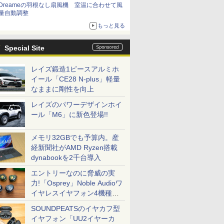
Dreameの羽根なし扇風機 室温に合わせて風
量自動調整
もっと見る
Special Site
レイズ鍛造1ピースアルミホ
イール「CE28 N-plus」軽量
なままに剛性を向上
レイズのパワーデザインホイ
ール「M6」に新色登場!!
メモリ32GBでも予算内。産
経新聞社がAMD Ryzen搭載
dynabookを2千台導入
エントリーなのに脅威の実
力!「Osprey」Noble Audioワ
イヤレスイヤフォン4機種を
一気に聴く
SOUNDPEATSのイヤカフ型
イヤフォン「UU2イヤーカ