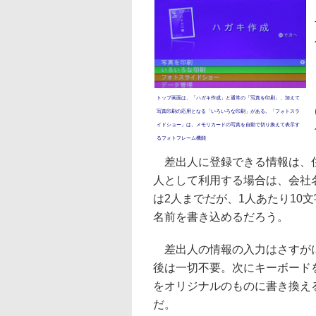
トップ画面は、「ハガキ作成」と通常の「写真を印刷」、加えて
写真印刷の応用となる「いろいろな印刷」がある。「フォトスラ
イドショー」は、メモリカードの写真を自動で切り換えて表示す
るフォトフレーム機能
差出人に登録できる情報は、住
人として利用する場合は、会社
は2人までだが、1人あたり10
名前を書き込めるだろう。
差出人の情報の入力はさすがに
後は一切不要。次にキーボード
をオリジナルのものに書き換え
だ。