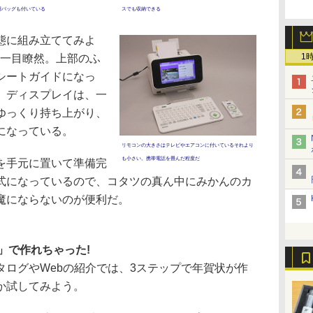
用バッグも付いている
スでも収納できる
態に組み立ててみよ
1
は一目瞭然。上部のふ
シートガイドになっ
。ディスプレイは、一
ゆっくり持ち上がり、
になっている。
リモコンの大きさはテレビやエアコンに付いているそれより
も小さい。携帯電話を畳んだ程度だ
を手元に置いて準備完
式になっているので、コタツの真ん中にみかんのカ
魔にならないのが便利だ。
」で作れちゃった!
ログやWebの紹介では、3ステップで年賀状が作
か試してみよう。