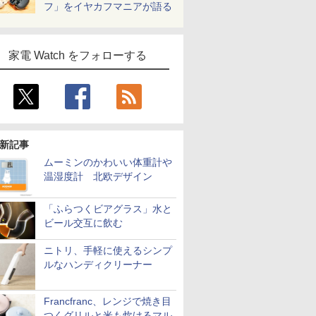
フ」をイヤカフマニアが語る
家電 Watch をフォローする
新記事
ムーミンのかわいい体重計や
温湿度計 北欧デザイン
「ふらつくビアグラス」水と
ビール交互に飲む
ニトリ、手軽に使えるシンプ
ルなハンディクリーナー
Francfranc、レンジで焼き目
つくグリルと米も炊けるマル