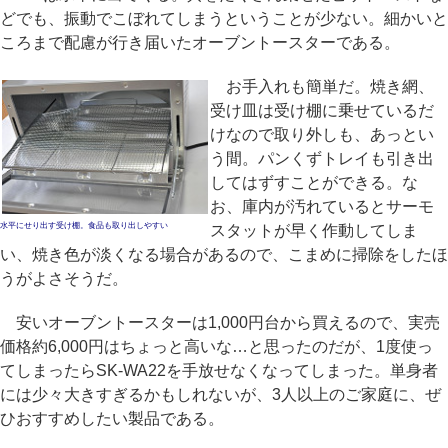
どでも、振動でこぼれてしまうということが少ない。細かいと
ころまで配慮が行き届いたオーブントースターである。
お手入れも簡単だ。焼き網、
受け皿は受け棚に乗せているだ
けなので取り外しも、あっとい
う間。パンくずトレイも引き出
してはずすことができる。な
お、庫内が汚れているとサーモ
水平にせり出す受け棚。食品も取り出しやすい
スタットが早く作動してしま
い、焼き色が淡くなる場合があるので、こまめに掃除をしたほ
うがよさそうだ。
安いオーブントースターは1,000円台から買えるので、実売
価格約6,000円はちょっと高いな…と思ったのだが、1度使っ
てしまったらSK-WA22を手放せなくなってしまった。単身者
には少々大きすぎるかもしれないが、3人以上のご家庭に、ぜ
ひおすすめしたい製品である。