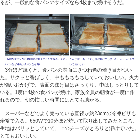
るが、一般的な食パンのサイズなら4枚まで焼けそうだ。
一般的な食パンなら4枚同時に焼くことができる。イギリ
こんがり! あっという間に焼けてしまった。カリッとして
スパンなど細長い食パンなら3枚
いておいしい
3分ほど焼くと、食パンの表面にきつね色の焼き目がつい
た。サクッと香ばしく、中ももちもちしていておいしい。火力
が強いおかげで、表面の焦げ目はさっくり、中はしっとりして
いる。1度に4枚の食パンが焼け、家族全員の朝食が一度に作
れるので、朝の忙しい時間にはとても助かる。
スーパーなどでよく売っている直径が約23cmの冷凍ピザも
余裕で入る。650Wで10分ほど焼いて取り出してみたところ、
生地はパリッとしていて、上のチーズがとろりと溶けていた。
とてもおいしい。