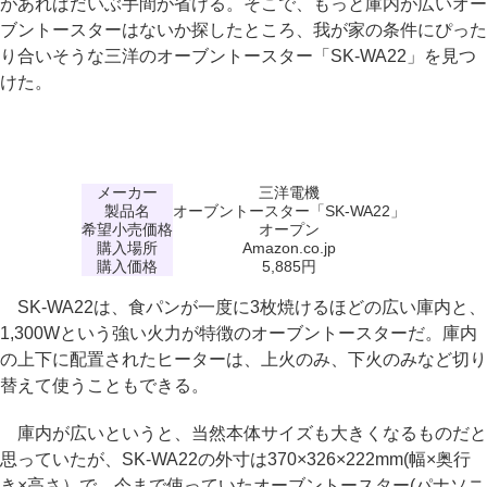
があればだいぶ手間が省ける。そこで、もっと庫内が広いオー
ブントースターはないか探したところ、我が家の条件にぴった
り合いそうな三洋のオーブントースター「SK-WA22」を見つ
けた。
メーカー
三洋電機
製品名
オーブントースター「SK-WA22」
希望小売価格
オープン
購入場所
Amazon.co.jp
購入価格
5,885円
SK-WA22は、食パンが一度に3枚焼けるほどの広い庫内と、
1,300Wという強い火力が特徴のオーブントースターだ。庫内
の上下に配置されたヒーターは、上火のみ、下火のみなど切り
替えて使うこともできる。
庫内が広いというと、当然本体サイズも大きくなるものだと
思っていたが、SK-WA22の外寸は370×326×222mm(幅×奥行
き×高さ）で、今まで使っていたオーブントースター(パナソニ