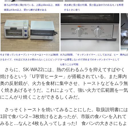
後ろは半円形に飛び出ている。上面は10cm以上、側面・
焼き網と受け皿が付属。受け皿は油や汁の出るモノを料理
後面は4.5cm以上、壁から離す必要がある
するときに使う
今まで使っていたオーブントースターはトーストは2枚焼
火力は5段階。「キッチンタイマー」にしておけば、ヒー
庫内は
けるタイプ。それほど大きさが変わらないことにビックリ!
ターは通電しないので15分までのキッチンタイマーとして
も使うことが可能
さらに、SK-WA22には、熱の伝わるムラを抑えてすばやく
焼けるという「U字管ヒーター」が搭載されている。また庫内
奥の反射鏡が、火力を食材に集中させ、トーストなどをムラ無
く焼きあげるそうだ。これによって、強い火力で広範囲を一気
にこんがり焼くことができるしくみだ。
さっそくトーストを焼いてみることにした。取扱説明書には
1回で食パン2～3枚焼けるとあったが、市販の食パンを入れて
みると…なんと4枚も入ってしまった! 食パンの大きさにもよ