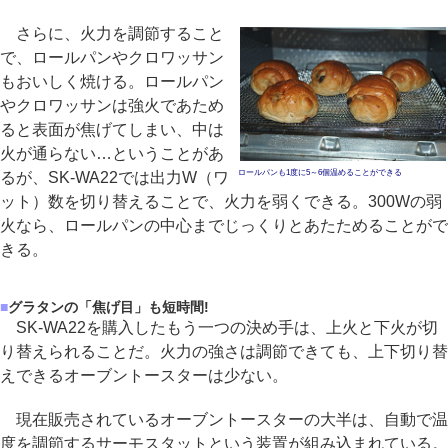
さらに、火力を調節すること
で、ロールパンやクロワッサン
もおいしく焼ける。ロールパン
やクロワッサンは強火であため
ると表面が焦げてしまい、中は
火が通らない…ということがあ
ロールパンも1度に5～6個温めることができる
るが、SK-WA22では出力W（ワ
ット）数を切り替えることで、火力を弱くできる。300Wの弱
火なら、ロールパンの中心までじっくりとあたためることがで
きる。
■
グラタンの「焦げ目」も短時間!
SK-WA22を購入したもう一つの決め手は、上火と下火が切
り替えられることだ。火力の強さは調節できても、上下切り替
えできるオーブントースターは少ない。
現在販売されているオーブントースターの大半は、自動で温
度を調節するサーモスタットという装置が組み込まれている。