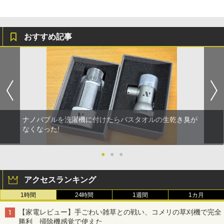
おすすめ記事
ナノバブルを洗濯機に付けたらバスタオルの生乾き臭が
なくなった!
●
●
●
アクセスランキング
1時間
24時間
1週間
1カ月
【家電レビュー】手ごわい雑草との戦い、コメリの草刈機で完全
勝利 掃除機感覚で使えた