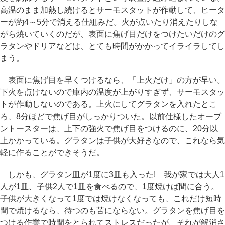
高温のまま加熱し続けるとサーモスタットが作動して、ヒータ
ーが約4～5分で消える仕組みだ。火が点いたり消えたりしな
がら焼いていくのだが、表面に焦げ目だけをつけたいだけのグ
ラタンやドリアなどは、とても時間がかかってイライラしてし
まう。
表面に焦げ目を早くつけるなら、「上火だけ」の方が早い。
下火を点けないので庫内の温度が上がりすぎず、サーモスタッ
トが作動しないのである。上火にしてグラタンを入れたとこ
ろ、8分ほどで焦げ目がしっかりついた。以前仕様したオーブ
ントースターは、上下の強火で焦げ目をつけるのに、20分以
上かかっている。グラタンは子供が大好きなので、これなら気
軽に作ることができそうだ。
しかも、グラタン皿が1度に3皿も入った! 我が家では大人1
人が1皿、子供2人で1皿を食べるので、1度焼けば間に合う。
子供が大きくなって1度では焼けなくなっても、これだけ短時
間で焼けるなら、待つのも苦にならない。グラタンを焦げ目を
つける作業で時間をとられてストレスだったが、それが解消さ