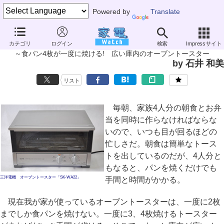
Powered by
Translate
家電製品ミニレビュー
カテゴリ
ログイン
検索
Impressサイト
三洋電機「オーブントースター SK-WA22」
～食パン4枚が一度に焼ける! 広い庫内のオーブントースター
by 石井 和美
リスト
毎朝、家族4人分の朝食とお弁
当を同時に作らなければならな
いので、いつも目が回るほどの
忙しさだ。朝食は簡単なトース
トを出しているのだが、4人分と
もなると、パンを焼くだけでも
三洋電機 オーブントースター「SK-WA22」
手間と時間がかかる。
現在我が家が使っているオーブントースターは、一度に2枚
までしか食パンを焼けない。一度に3、4枚焼けるトースター