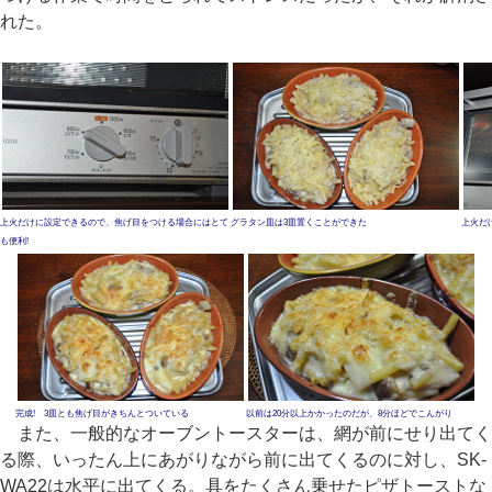
れた。
上火だけに設定できるので、焦げ目をつける場合にはとて
グラタン皿は3皿置くことができた
上火だ
も便利!
完成! 3皿とも焦げ目がきちんとついている
以前は20分以上かかったのだが、8分ほどでこんがり
また、一般的なオーブントースターは、網が前にせり出てく
る際、いったん上にあがりながら前に出てくるのに対し、SK-
WA22は水平に出てくる。具をたくさん乗せたピザトーストな