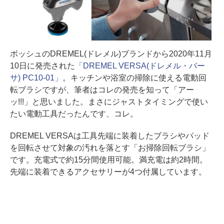
ボッシュのDREMEL(ドレメル)ブランドから2020年11月
10日に発売された
「DREMEL VERSA(ドレメル・バー
サ) PC10-01」
。キッチンや浴室の掃除に使える電動回
転ブラシですが、筆者はコレの発売を知って「アー
ッ!!!」と思いました。まさにジャストタイミングで使い
たい電動工具だったんです、コレ。
DREMEL VERSAは工具先端に装着したブラシやパッド
を回転させて対象の汚れを落とす「お掃除回転ブラシ」
です。充電式で約15分間使用可能。満充電は約2時間。
先端に装着できるアクセサリーが4つ付属しています。