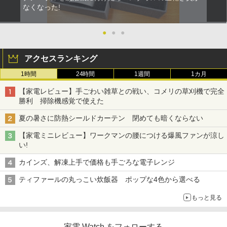
なくなった!
●
●
●
アクセスランキング
1時間
24時間
1週間
1カ月
【家電レビュー】手ごわい雑草との戦い、コメリの草刈機で完全
勝利 掃除機感覚で使えた
夏の暑さに防熱シールドカーテン 閉めても暗くならない
【家電ミニレビュー】ワークマンの腰につける爆風ファンが涼し
い!
カインズ、解凍上手で価格も手ごろな電子レンジ
ティファールの丸っこい炊飯器 ポップな4色から選べる
もっと見る
家電 Watch をフォローする