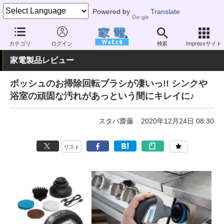
Powered by
Translate
家電 Watch
生活家電
家事家電
その他
カテゴリ
ログイン
検索
Impressサイト
家電製品レビュー
ボッシュのお掃除回転ブラシが凄いっ!! シンクや
浴室の頑固な汚れがあっという間にキレイに♪
スタパ齋藤
2020年12月24日 08:30
リスト