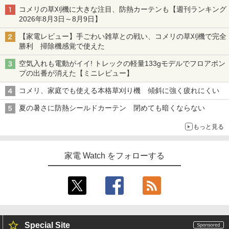
コメリの草刈機に大きな注目、防熱カーテンも【週刊ランキング
2026年8月3日～8月9日】
【家電レビュー】手ごわい雑草との戦い、コメリの草刈機で完全
勝利 掃除機感覚で使えた
空気入れも電動がイイ! トレックの軽量133gモデルでフロアポン
プの出番が消えた【ミニレビュー】
コメリ、家庭でも使える本格草刈り機 傾斜に強く疲れにくい
夏の暑さに防熱シールドカーテン 閉めても暗くならない
もっと見る
家電 Watch をフォローする
Special Site