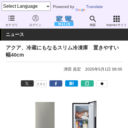
Powered by
Translate
家電 Watch
生活家電
冷蔵庫/冷凍庫
フリーザー
カテゴリ
ログイン
検索
Impressサイト
ニュース
アクア、冷蔵にもなるスリム冷凍庫 置きやすい
幅40cm
津田 昌宏
2025年5月1日 08:05
リスト