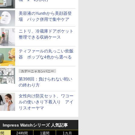
美容液のYunthから美顔器登
場 パック併用で集中ケア
ニトリ、冷蔵庫ドアポケット
整理できる収納ケース
ティファールの丸っこい炊飯
器 ポップな4色から選べる
カデーニャカンパニー
第398回：負けられない戦い
の終わり方
女性向け防災セット、ワコー
ルの使いきり下着入り アイ
リスオーヤマ
Impress Watchシリーズ 人気記事
時間
24時間
1週間
1カ月