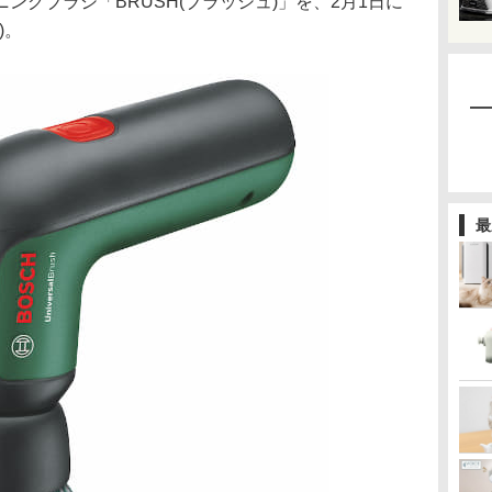
ングブラシ「BRUSH(ブラッシュ)」を、2月1日に
)。
最