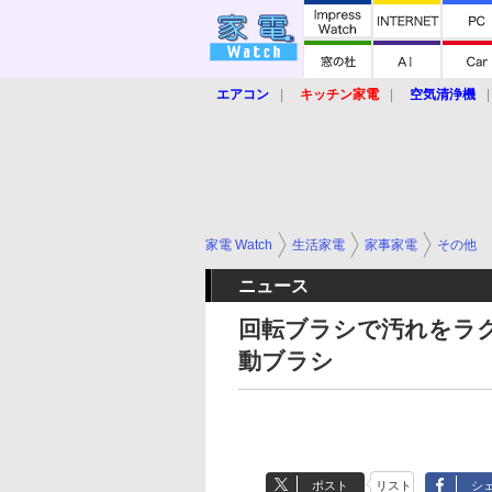
エアコン
キッチン家電
空気清浄機
炊飯器
ロボット掃除機
暖房器具
業界動向
【家電大賞2019】
【e-bi
家電 Watch
生活家電
家事家電
その他
ニュース
回転ブラシで汚れをラ
動ブラシ
ポスト
リスト
シ