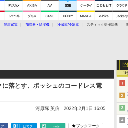
健康家電
加湿器・除湿機
冷蔵庫/冷凍庫
スティック型掃除機
扇風機
オーブン・電子レンジ
スマートハウス
掃除機
家事家電
ke大賞2019】
CES 2020
1
クに落とす、ボッシュのコードレス電
河原塚 英信
2022年2月1日 16:05
ブックマーク
ェア
はてブ
note