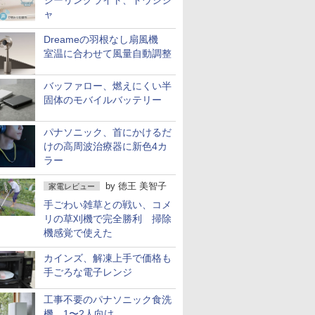
シーリングライト、ドウシシ
ャ
Dreameの羽根なし扇風機
室温に合わせて風量自動調整
バッファロー、燃えにくい半
固体のモバイルバッテリー
パナソニック、首にかけるだ
けの高周波治療器に新色4カ
ラー
by
徳王 美智子
家電レビュー
手ごわい雑草との戦い、コメ
リの草刈機で完全勝利 掃除
機感覚で使えた
カインズ、解凍上手で価格も
手ごろな電子レンジ
工事不要のパナソニック食洗
機 1〜2人向け