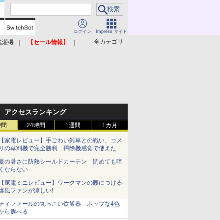
ログイン
Impress サイト
全カテゴリ
洗濯機
【セール情報】
照明器具
美容家電
アクセスランキング
時間
24時間
1週間
1カ月
【家電レビュー】手ごわい雑草との戦い、コメ
リの草刈機で完全勝利 掃除機感覚で使えた
夏の暑さに防熱シールドカーテン 閉めても暗
くならない
【家電ミニレビュー】ワークマンの腰につける
爆風ファンが涼しい!
ティファールの丸っこい炊飯器 ポップな4色
から選べる