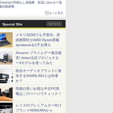
Dreameの羽根なし扇風機 室温に合わせて風
量自動調整
もっと見る
Special Site
メモリ32GBでも予算内。産
経新聞社がAMD Ryzen搭載
dynabookを2千台導入
Amazon プライムデー過去最
安! Anker注目プロジェクタ
ー3モデルを使ってみた
総合オーディオブランドに進
化するSHANLINGとは何者
か？
性能の良いお得な中古PC情
報はこのページでチェック！
レイズのプレミアムカー向け
ブランドHOMURAから