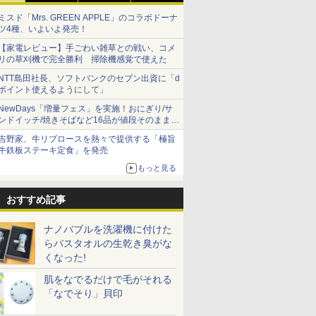
ミスド「Mrs. GREEN APPLE」のコラボドーナ
ツ4種、いよいよ発売！
【家電レビュー】手ごわい雑草との戦い、コメ
リの草刈機で完全勝利 掃除機感覚で使えた
NTT島田社長、ソフトバンクのセブン出資に「d
ポイント使えるようにして」
NewDays「増量フェス」を実施！おにぎり/サ
ンドイッチ/焼きそばなど16品が値段そのままで
ボリュームアップ
吉野家、牛リブロースを熱々で提供する「極旨
牛鉄板ステーキ定食」を発売
もっと見る
おすすめ記事
ナノバブルを洗濯機に付けた
らバスタオルの生乾き臭がな
くなった!
肌をなでるだけで毛がそれる
「なでそり」貝印