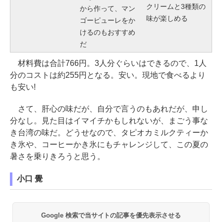
クリームと3種類の
から作って、マン
味が楽しめる
ゴーピューレをか
けるのもおすすめ
だ
材料費は合計766円。3人分ぐらいはできるので、1人
分のコストは約255円となる。安い。現地で食べるより
も安い!
さて、肝心の味だが、自分で言うのもあれだが、申し
分なし。見た目はイマイチかもしれないが、まごう事な
き台湾の味だ。どうせなので、タピオカミルクティーか
き氷や、コーヒーかき氷にもチャレンジして、この夏の
暑さを乗りきろうと思う。
小口 覺
Google 検索で当サイトの記事を優先表示させる