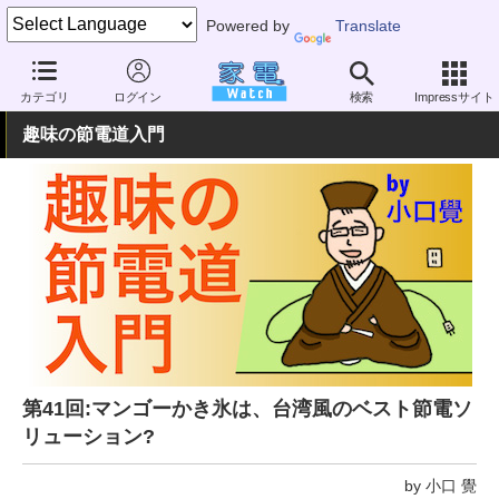
Powered by
Translate
家電 Watch
生活家電
キッチン家電
アイスクリームメーカー
カテゴリ
ログイン
検索
Impressサイト
趣味の節電道入門
第41回:マンゴーかき氷は、台湾風のベスト節電ソ
リューション?
by 小口 覺