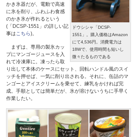
かき氷器だが、電動で高速
に氷を削り、ふわふわ食感
のかき氷が作れるという
(「DCSP-1551」の詳しい記
ドウシシャ「DCSP-
事は
こちら
)。
1551」。購入価格はAmazon
にて4,536円。消費電力は
まずは、専用の製氷カッ
18Wで、使用時間も短いし
プにマンゴージュースを入
微々たるものである
れて冷凍庫に。凍ったら取
り出して本体のケースにセット、回転ハンドル風のスイ
ッチを押せば、一気に削り出される。それに、缶詰のマ
ンゴーとアイスクリームを乗せて、練乳をかければ完
成。手順としては簡単だが、氷が溶けないうちに手早く
作業したい。