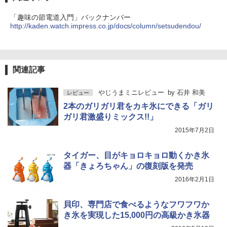
「趣味の節電道入門」バックナンバー
http://kaden.watch.impress.co.jp/docs/column/setsudendou/
関連記事
やじうまミニレビュー
by
石井 和美
レビュー
2本のガリガリ君をカキ氷にできる「ガリ
ガリ君激盛りミックス!!」
2015年7月2日
タイガー、目がキョロキョロ動くかき氷
器「きょろちゃん」の復刻版を発売
2016年2月1日
貝印、専門店で食べるようなフワフワか
き氷を実現した15,000円の高級かき氷器