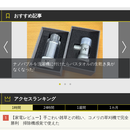
おすすめ記事
ナノバブルを洗濯機に付けたらバスタオルの生乾き臭が
なくなった!
●
●
●
アクセスランキング
1時間
24時間
1週間
1カ月
【家電レビュー】手ごわい雑草との戦い、コメリの草刈機で完全
勝利 掃除機感覚で使えた