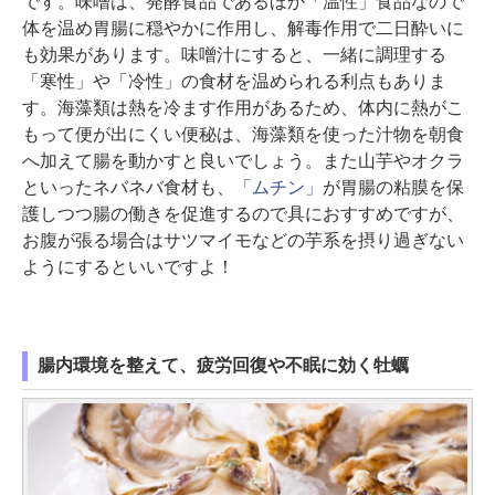
です。味噌は、発酵食品であるほか「温性」食品なので
体を温め胃腸に穏やかに作用し、解毒作用で二日酔いに
も効果があります。味噌汁にすると、一緒に調理する
「寒性」や「冷性」の食材を温められる利点もありま
す。海藻類は熱を冷ます作用があるため、体内に熱がこ
もって便が出にくい便秘は、海藻類を使った汁物を朝食
へ加えて腸を動かすと良いでしょう。また山芋やオクラ
といったネバネバ食材も、
「ムチン」
が胃腸の粘膜を保
護しつつ腸の働きを促進するので具におすすめですが、
お腹が張る場合はサツマイモなどの芋系を摂り過ぎない
ようにするといいですよ！
腸内環境を整えて、疲労回復や不眠に効く牡蠣