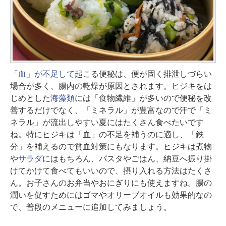
「血」が不足して
起こる便秘は、便が固く排泄しづらい
場合が多く、腸内の乾燥が原因とされます。ヒジキをは
じめとした
海藻類
には「食物繊維」が多いので便秘を改
善するだけでなく、「ミネラル」が豊富なので汗で「ミ
ネラル」が流出しやすい夏にはたくさん食べたいです
ね。特にヒジキは「血」の不足を補うのに適し、「鉄
分」を補えるので貧血対策にもなります。ヒジキは煮物
や
サラダ
にはもちろん、パスタやごはん、納豆へ振り掛
けてかけて食べてもいいので、摂り入れる方法はたくさ
ん。お子さんのお弁当やおにぎりにも使えますね。腸の
潤いを促すためにはゴマやオリーブオイルも効果的なの
で、普段のメニューに追加してみましょう。