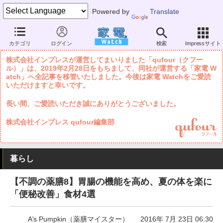
Powered by
Translate
家電 Watch
暮らし
健康・人間関係
健康・病気
カテゴリ
ログイン
検索
Impressサイト
株式会社インプレスが運営してまいりました「qufour（クフー
ル）」は、2019年2月28日をもちまして、同社が運営する「家電 W
atch」へ全記事を移管いたしました。今後は家電 Watchをご愛読
いただけますと幸いです。
長い間、ご愛読いただき誠にありがとうございました。
株式会社インプレス qufour編集部
暮らし
【不調の薬膳8】胃腸の機能を高め、夏の体を楽に
「便秘改善」食材4選
A's Pumpkin（薬膳マイスター）
2016年 7月 23日 06:30