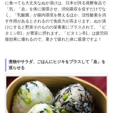
に食べても大丈夫なぬか漬けは、日本が誇る発酵食品で
「気」「血」
を体に循環させ、消化吸収を促すだけでな
く、「乳酸菌」が腸内環境を整えるほか、活性酸素を消
す作用があるとされるので免疫力が高まります。ぬか漬
けにすると野菜そのものの栄養素にプラスされて、「ビ
タミンB1」が豊富に摂れます。「ビタミンB1」は疲労回
復効果に優れるので、暑さで疲れた体に最適ですよ！
煮物やサラダ、ごはんにヒジキをプラスして「血」を
巡らせる