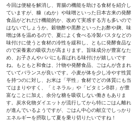
今回は便秘を解消し、胃腸の機能を助ける食材を紹介し
ていますが、糠（ぬか）や味噌といった日本古来の発酵
食品がどれだけ機能的か、改めて実感する方も多いので
はないでしょうか。穀物酢や黒酢といったお酢や麹、味
噌は体を温めるので、夏によく食べる冷製パスタなどの
味付けに使うと食材の冷性を緩和し、ともに発酵食品な
ので栄養素の吸収力が高まります。旨味成分が豊富なた
め、お子さんやパパにも喜ばれる味付けが嬉しいです
ね。もともと和食は、汁物や発酵食品、ごはんが含まれ
ていてバランスが良いです。小麦が体を少し冷やす性質
を持つのに対し、お米は「平性」食材でどの体質にも当
てはまりやすく、「ミネラル」や「ビタミンB群」が豊
富なことに加え、余分な糖を吸収しない働きもありま
す。炭水化物ダイエットが流行してから特にごはん離れ
が進んでいるようですが、ごはん中心の献立でしっかり
エネルギーを摂取して夏を乗り切りたいですね！