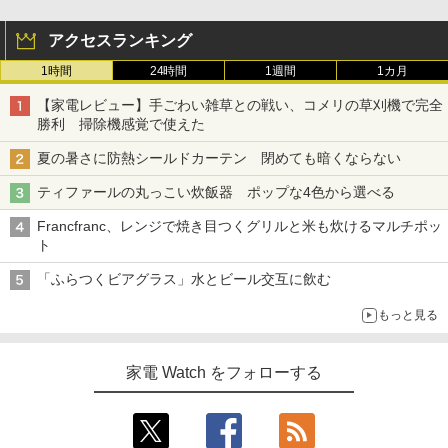
アクセスランキング
1時間
24時間
1週間
1カ月
【家電レビュー】手ごわい雑草との戦い、コメリの草刈機で完全
勝利 掃除機感覚で使えた
夏の暑さに防熱シールドカーテン 閉めても暗くならない
ティファールの丸っこい炊飯器 ポップな4色から選べる
Francfranc、レンジで焼き目つくグリルと米も炊けるマルチポッ
ト
「ふらつくビアグラス」水とビール交互に飲む
もっと見る
家電 Watch をフォローする