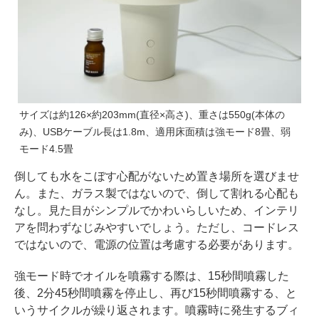
サイズは約126×約203mm(直径×高さ)、重さは550g(本体の
み)、USBケーブル長は1.8m、適用床面積は強モード8畳、弱
モード4.5畳
倒しても水をこぼす心配がないため置き場所を選びませ
ん。また、ガラス製ではないので、倒して割れる心配も
なし。見た目がシンプルでかわいらしいため、インテリ
アを問わずなじみやすいでしょう。ただし、コードレス
ではないので、電源の位置は考慮する必要があります。
強モード時でオイルを噴霧する際は、15秒間噴霧した
後、2分45秒間噴霧を停止し、再び15秒間噴霧する、と
いうサイクルが繰り返されます。噴霧時に発生するブィ