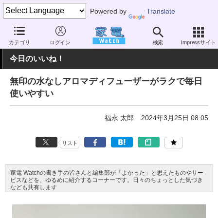
Powered by
Translate
家電 Watch
その他・家電
雑貨
雑貨（一般）
カテゴリ
ログイン
検索
Impressサイト
今日のいいね！
無印の水なしアロマディフューザーがラクで毎日
使いやすい
福永 太郎
2024年3月25日 08:05
リスト
家電 Watchの書き手の皆さんと編集部が「よかった」と思えたものやサー
ビスなどを、ゆるめに紹介するコーナーです。日々のちょっとした気づき
なども共有します