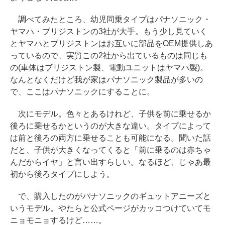
調べてみたところ、幼児同乗タイプはパナソニック・
ヤマハ・ブリジストンの3社が大手。もう少し見ていく
とヤマハとブリジストンはお互いに部品をOEM提供しあ
っているので、実質この2社から出ているものは同じも
の(車体はブリジストン製、電動ユニットはヤマハ製)。
なんとなくだけど我が家はパナソニック製品が多いの
で、ここはパナソニックにすることに。
次にモデル。色々とあるけれど、子供を前に乗せるか
後ろに乗せるかというのが大きな違い。タイプによって
は前と後ろの両方に乗せることも可能になる。聞いた話
だと、子供が大きくなってくると「前に乗るのは赤ちゃ
んだからイヤ」と言い出すらしい。なるほど、じゃあ最
初から後ろタイプにしよう。
で、購入したのがパナソニックのギュットアニーズと
いうモデル。やたらと公式ページがカッコつけていてモ
ニョモニョするけど……。