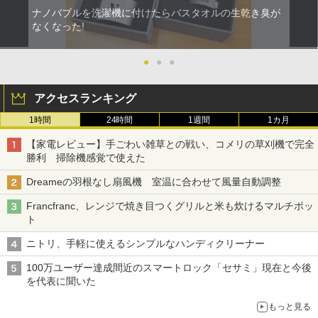
ナノバブルを洗濯機に付けたらバスタオルの生乾き臭が
なくなった!
●
●
●
アクセスランキング
1時間
24時間
1週間
1カ月
【家電レビュー】手ごわい雑草との戦い、コメリの草刈機で完全
勝利 掃除機感覚で使えた
Dreameの羽根なし扇風機 室温に合わせて風量自動調整
Francfranc、レンジで焼き目つくグリルと米も炊けるマルチポッ
ト
ニトリ、手軽に使えるシンプルなハンディクリーナー
100万ユーザー達成間近のスマートロック「セサミ」現在と今後
を代表に聞いた
もっと見る