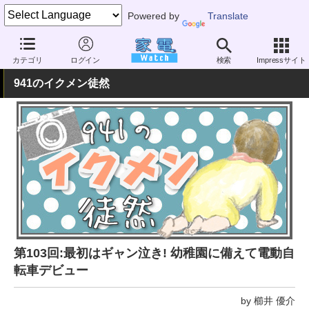
Powered by
Translate
家電 Watch
その他・家電
アウトドア
電動自転車
カテゴリ
ログイン
検索
Impressサイト
941のイクメン徒然
第103回:最初はギャン泣き! 幼稚園に備えて電動自
転車デビュー
by 櫛井 優介