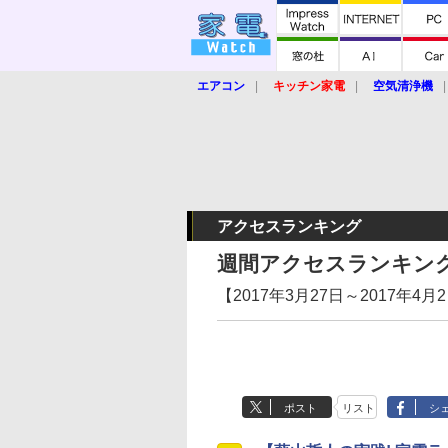
エアコン
キッチン家電
空気清浄機
炊飯器
ロボット掃除機
暖房器具
業界動向
【家電大賞2019】
【e-bi
アクセスランキング
週間アクセスランキン
【2017年3月27日～2017年4月
ポスト
リスト
シ