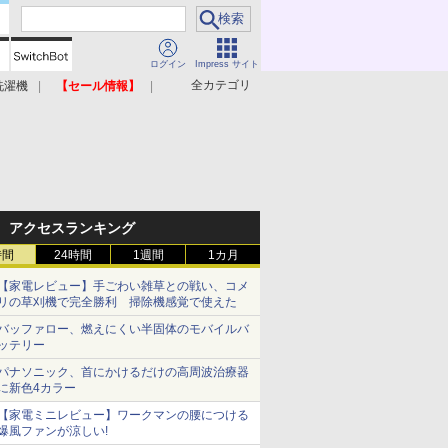
ログイン
Impress サイト
全カテゴリ
洗濯機
【セール情報】
照明器具
美容家電
アクセスランキング
時間
24時間
1週間
1カ月
【家電レビュー】手ごわい雑草との戦い、コメ
リの草刈機で完全勝利 掃除機感覚で使えた
バッファロー、燃えにくい半固体のモバイルバ
ッテリー
パナソニック、首にかけるだけの高周波治療器
に新色4カラー
【家電ミニレビュー】ワークマンの腰につける
爆風ファンが涼しい!