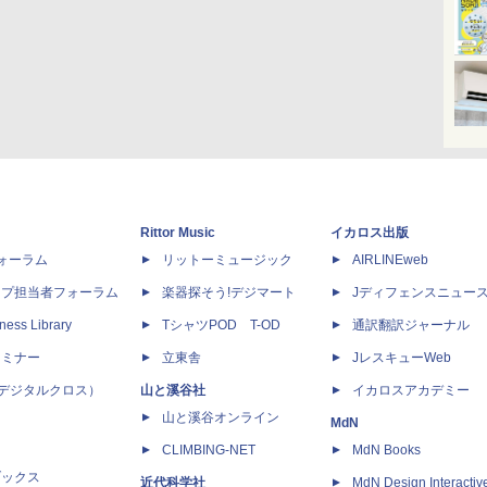
Rittor Music
イカロス出版
dフォーラム
リットーミュージック
AIRLINEweb
ップ担当者フォーラム
楽器探そう!デジマート
Jディフェンスニュー
ness Library
TシャツPOD T-OD
通訳翻訳ジャーナル
セミナー
立東舎
JレスキューWeb
 X（デジタルクロス）
山と溪谷社
イカロスアカデミー
山と溪谷オンライン
MdN
CLIMBING-NET
MdN Books
ブックス
近代科学社
MdN Design Interactiv