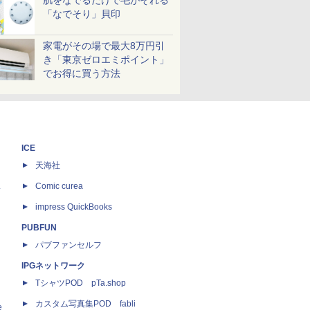
肌をなでるだけで毛がそれる
「なでそり」貝印
家電がその場で最大8万円引
き「東京ゼロエミポイント」
でお得に買う方法
ICE
天海社
ス
Comic curea
impress QuickBooks
PUBFUN
パブファンセルフ
IPGネットワーク
TシャツPOD pTa.shop
カスタム写真集POD fabli
e