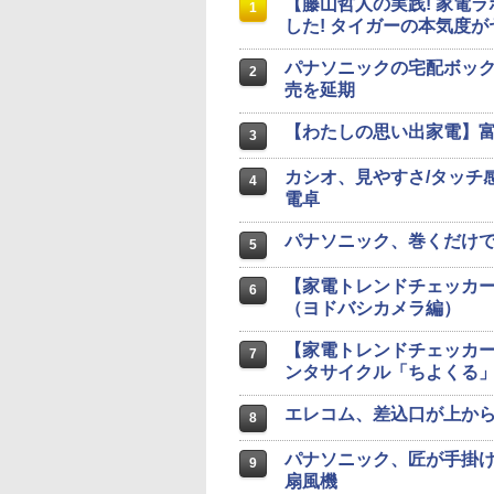
【藤山哲人の実践! 家電
1
した! タイガーの本気度が
パナソニックの宅配ボック
2
売を延期
【わたしの思い出家電】富士
3
カシオ、見やすさ/タッチ
4
電卓
パナソニック、巻くだけで
5
【家電トレンドチェッカ
6
（ヨドバシカメラ編）
【家電トレンドチェッカー
7
ンタサイクル「ちよくる
エレコム、差込口が上か
8
パナソニック、匠が手掛け
9
扇風機