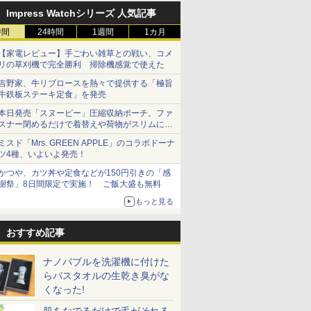
Impress Watchシリーズ 人気記事
時間
24時間
1週間
1カ月
【家電レビュー】手ごわい雑草との戦い、コメ
リの草刈機で完全勝利 掃除機感覚で使えた
吉野家、牛リブロースを熱々で提供する「極旨
牛鉄板ステーキ定食」を発売
本日発売「スヌーピー」圧縮収納ポーチ。ファ
スナー閉めるだけで着替えや荷物がスリムにま
とまる
ミスド「Mrs. GREEN APPLE」のコラボドーナ
ツ4種、いよいよ発売！
かつや、カツ丼や定食などが150円引きの「感
謝祭」8日間限定で実施！ ご飯大盛も無料
もっと見る
おすすめ記事
ナノバブルを洗濯機に付けた
らバスタオルの生乾き臭がな
くなった!