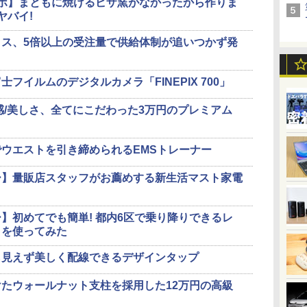
ラボ】まともに焼けるピザ窯がなかったから作りま
ヤバイ!
ス、5倍以上の受注量で供給体制が追いつかず発
フイルムのデジタルカメラ「FINEPIX 700」
感/美しさ、全てにこだわった3万円のプレミアム
ウエストを引き締められるEMSトレーナー
ー】量販店スタッフがお薦めする新生活マスト家電
】初めてでも簡単! 都内6区で乗り降りできるレ
」を使ってみた
ら見えず美しく配線できるデザインタップ
たウォールナット支柱を採用した12万円の高級