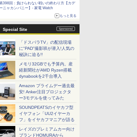
第398回：負けられない戦いの終わり方【カデ
ーニャカンパニー】- 家電 Watch
もっと見る
Special Site
「ドスパラTV」の配信現場
に“PAD”撮影班が潜入!人気の
秘訣に迫る!!
メモリ32GBでも予算内。産
経新聞社がAMD Ryzen搭載
dynabookを2千台導入
Amazon プライムデー過去最
安! Anker注目プロジェクタ
ー3モデルを使ってみた
SOUNDPEATSのイヤカフ型
イヤフォン「UU2イヤーカ
フ」をイヤカフマニアが語る
レイズのプレミアムカー向け
ブランドHOMURAから