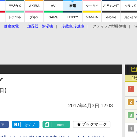
健康家電
加湿器・除湿機
冷蔵庫/冷凍庫
スティック型掃除機
扇風機
オーブン・電子レンジ
スマートハウス
掃除機
家事家電
ke大賞2019】
CES 2020
1
グ
2日】
2017年4月3日 12:03
ブックマーク
ェア
はてブ
note