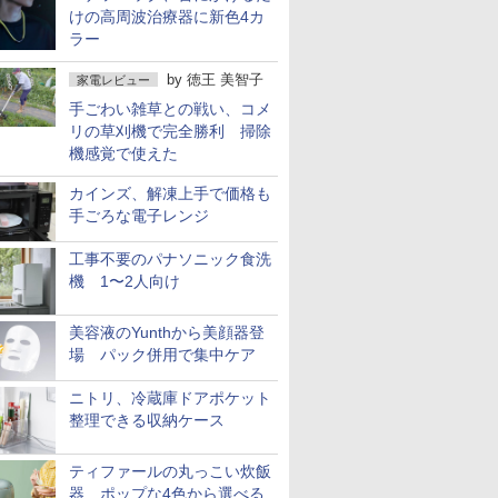
けの高周波治療器に新色4カ
ラー
by
徳王 美智子
家電レビュー
手ごわい雑草との戦い、コメ
リの草刈機で完全勝利 掃除
機感覚で使えた
カインズ、解凍上手で価格も
手ごろな電子レンジ
工事不要のパナソニック食洗
機 1〜2人向け
美容液のYunthから美顔器登
場 パック併用で集中ケア
ニトリ、冷蔵庫ドアポケット
整理できる収納ケース
ティファールの丸っこい炊飯
器 ポップな4色から選べる