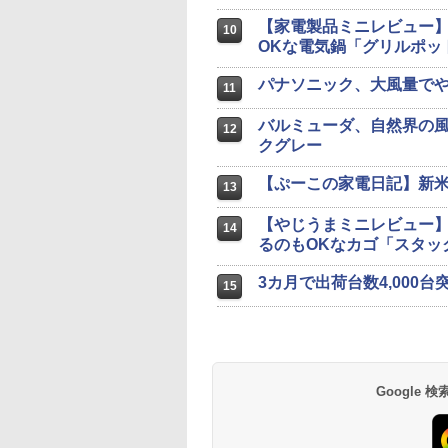
【家電製品ミニレビュー】
10
OKな電気鍋「グリルポッ
パナソニック、大風量で
11
バルミューダ、自然界の風を
12
クグレー
【ぷーこの家電日記】新米
13
【やじうまミニレビュー】
14
るのもOKなカゴ「スタッ
3カ月で出荷台数4,00
15
Google