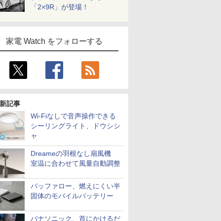
「2×9R」が登場！
家電 Watch をフォローする
新記事
Wi-Fiなしで音声操作できる
シーリングライト、ドウシシ
ャ
Dreameの羽根なし扇風機
室温に合わせて風量自動調整
バッファロー、燃えにくい半
固体のモバイルバッテリー
パナソニック、首にかけるだ