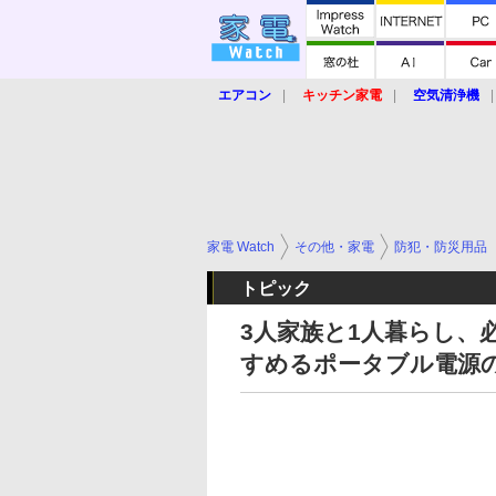
エアコン
キッチン家電
空気清浄機
炊飯器
ロボット掃除機
暖房器具
業界動向
【家電大賞2019】
【e-bi
家電 Watch
その他・家電
防犯・防災用品
トピック
3人家族と1人暮らし、必
すめるポータブル電源