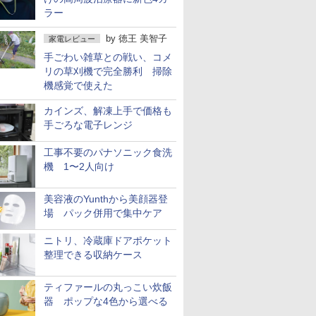
ラー
by
徳王 美智子
家電レビュー
手ごわい雑草との戦い、コメ
リの草刈機で完全勝利 掃除
機感覚で使えた
カインズ、解凍上手で価格も
手ごろな電子レンジ
工事不要のパナソニック食洗
機 1〜2人向け
美容液のYunthから美顔器登
場 パック併用で集中ケア
ニトリ、冷蔵庫ドアポケット
整理できる収納ケース
ティファールの丸っこい炊飯
器 ポップな4色から選べる