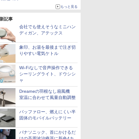
もっと見る
新記事
会社でも使えそうなミニハン
ディガン、アテックス
象印、お湯を最後まで注ぎ切
りやすい電気ケトル
Wi-Fiなしで音声操作できる
シーリングライト、ドウシシ
ャ
Dreameの羽根なし扇風機
室温に合わせて風量自動調整
バッファロー、燃えにくい半
固体のモバイルバッテリー
パナソニック、首にかけるだ
けの高周波治療器に新色4カ