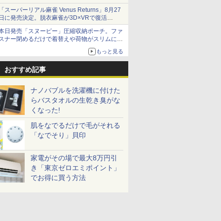
「スーパーリアル麻雀 Venus Returns」8月27
日に発売決定。脱衣麻雀が3D×VRで復活
発売から2週間は20%オフになるセールが実施
本日発売「スヌーピー」圧縮収納ポーチ。ファ
スナー閉めるだけで着替えや荷物がスリムにま
とまる
もっと見る
おすすめ記事
ナノバブルを洗濯機に付けた
らバスタオルの生乾き臭がな
くなった!
肌をなでるだけで毛がそれる
「なでそり」貝印
家電がその場で最大8万円引
き「東京ゼロエミポイント」
でお得に買う方法