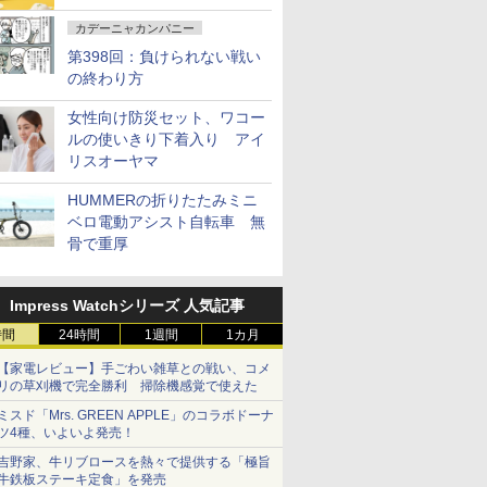
カデーニャカンパニー
第398回：負けられない戦い
の終わり方
女性向け防災セット、ワコー
ルの使いきり下着入り アイ
リスオーヤマ
HUMMERの折りたたみミニ
ベロ電動アシスト自転車 無
骨で重厚
Impress Watchシリーズ 人気記事
時間
24時間
1週間
1カ月
【家電レビュー】手ごわい雑草との戦い、コメ
リの草刈機で完全勝利 掃除機感覚で使えた
ミスド「Mrs. GREEN APPLE」のコラボドーナ
ツ4種、いよいよ発売！
吉野家、牛リブロースを熱々で提供する「極旨
牛鉄板ステーキ定食」を発売