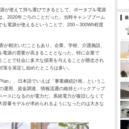
電源が使えて持ち運びできるとして、ポータブル電源
、2020年ごろのことだった。当時キャンプブーム
最
も電源が使えるということで、200～300Wh程度
災害が相次いだこともあり、企業、学校、介護施設、
ル電源の需要が高まることとなった。特に企業で
うことで社会に多大な損害を与えることが懸念され
P対策を策定し始めたところは多い。
inuity Plan」、日本語でいえば「事業継続計画」というこ
備の運用、資金調達、情報流通の維持とバックアップ
ベースになるのが電力だ。系統電力が復旧しなくて
大容量モデルが求められるようになったのは大きな