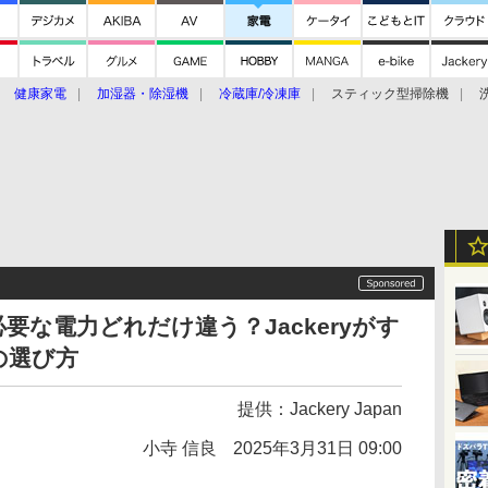
健康家電
加湿器・除湿機
冷蔵庫/冷凍庫
スティック型掃除機
扇風機
オーブン・電子レンジ
スマートハウス
掃除機
家事家電
ke大賞2019】
CES 2020
要な電力どれだけ違う？Jackeryがす
の選び方
提供：
Jackery Japan
小寺 信良
2025年3月31日 09:00