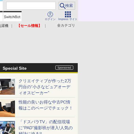
ログイン
Impress サイト
全カテゴリ
洗濯機
【セール情報】
照明器具
美容家電
Special Site
クリエイティブが作った2万
円台の“小さなピュアオーデ
ィオスピーカー”
性能の良いお得な中古PC情
報はこのページでチェック！
「ドスパラTV」の配信現場
に“PAD”撮影班が潜入!人気の
秘訣に迫る!!