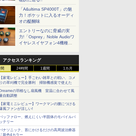
「A&ultima SP4000T」の魅
力！ポケットに入るオーディ
オの醍醐味
エントリーなのに脅威の実
力!「Osprey」Noble Audioワ
イヤレスイヤフォン4機種を
一気に聴く
アクセスランキング
時間
24時間
1週間
1カ月
【家電レビュー】手ごわい雑草との戦い、コメ
リの草刈機で完全勝利 掃除機感覚で使えた
Dreameの羽根なし扇風機 室温に合わせて風
量自動調整
【家電ミニレビュー】ワークマンの腰につける
爆風ファンが涼しい!
バッファロー、燃えにくい半固体のモバイルバ
ッテリー
パナソニック、首にかけるだけの高周波治療器
に新色4カラー