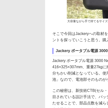
大容量ながら手で持てるサイズ
そこで今回はJackeryへの取材を通
ントを探っていこうと思う。購
Jackery ポータブル電源 30
Jackery ポータブル電源 30
416×325×307mm、重量2
分ちかい削減となっている。使
池」なので、電池部そのものが
この秘密は、新技術CTB(セル
目されている設計手法で、バッ
たせることで、部品点数を減ら