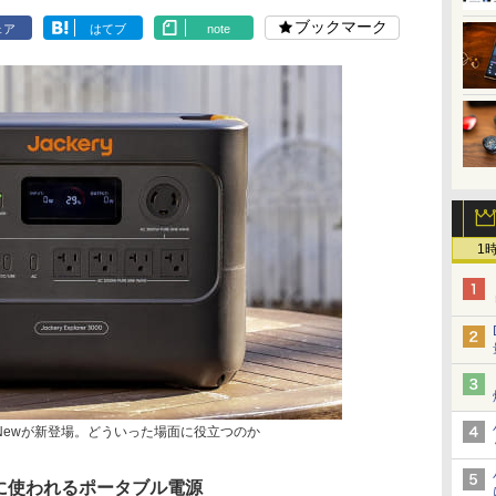
ブックマーク
ェア
はてブ
note
1
000 Newが新登場。どういった場面に役立つのか
に使われるポータブル電源