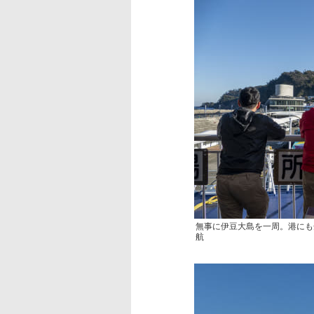
無事に伊豆大島を一周。港にも
航