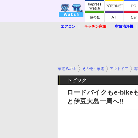
エアコン
キッチン家電
空気清浄機
炊飯器
ロボット掃除機
暖房器具
業界動向
【家電大賞2019】
【e-bi
家電 Watch
その他・家電
アウトドア
電
トピック
ロードバイクもe-bi
と伊豆大島一周へ!!