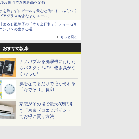
5307億円で過去最高を記録
水を飲まずにビールを飲むと倒れる「ふらつく
ビアグラスbyよなよなエール」
【まるも亜希子の「寄り道日和」】ディーゼル
エンジンの生きる道
もっと見る
おすすめ記事
ナノバブルを洗濯機に付けた
らバスタオルの生乾き臭がな
くなった!
肌をなでるだけで毛がそれる
「なでそり」貝印
家電がその場で最大8万円引
き「東京ゼロエミポイント」
でお得に買う方法