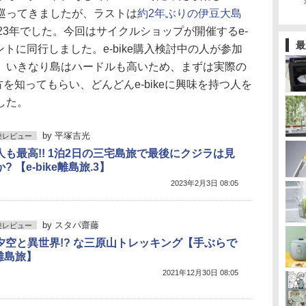
巡ってきましたが、ラストは
約2年ぶりの伊豆大島
23年でした。今回はサイクルショップが開催するe-
最
ントに同行しました。e-bike購入検討中の人が参加
、いきなり島はハードルも高いため、まずは実際の
み方を知ってもらい、どんどんe-bikeに興味を持つ人を
した。
by
平塚吉光
試乗レビュー
人も最高!! 1泊2日の三宅島旅で最後にクジラは見
? 【e-bike離島旅.3】
2023年2月3日 08:05
by
スタパ齋藤
試乗レビュー
夕空と異世界!? な三原山トレッキング【手ぶらで
e離島旅】
2021年12月30日 08:05