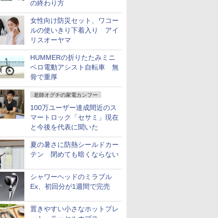
の終わり方
女性向け防災セット、ワコー
ルの使いきり下着入り アイ
リスオーヤマ
HUMMERの折りたたみミニ
ベロ電動アシスト自転車 無
骨で重厚
老師オグチの家電カンフー
100万ユーザー達成間近のス
マートロック「セサミ」現在
と今後を代表に聞いた
夏の暑さに防熱シールドカー
テン 閉めても暗くならない
シャワーヘッドのミラブル
Ex、初回分が1週間で完売
置きやすい小さなホットプレ