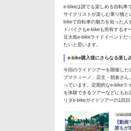
e-bikeは誰でも楽しめる自
サイクリストが楽しむ乗り物と
bikeで自転車の魅力を知った
ドバイクもe-bikeも所有す
豆大島e-bikeライドイベント
たいと思います。
e-bike購入後にさらなる楽
今回のライドツアーを開催した
プマティーノ」
店主・朝倉さん。日
っています。定期的なe-bike
を体験できるツアーなどにもお店
リダe-bikeガイドツアーの1
e-bike
【動画
誰もが