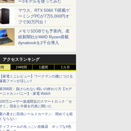
ー3モデルを使ってみた
マウス、RTX 5060 Ti搭載ゲ
ーミングPCが7万5,000円オ
フで30万円台！
メモリ32GBでも予算内。産
経新聞社がAMD Ryzen搭載
dynabookを2千台導入
アクセスランキング
時間
24時間
1週間
1カ月
【家電ミニレビュー】ワークマンの腰につける
爆風ファンが涼しい!
第398回：負けられない戦いの終わり方【カデ
ーニャカンパニー】- 家電 Watch
100万ユーザー達成間近のスマートロック「セ
サミ」現在と今後を代表に聞いた
夏の暑さに防熱シールドカーテン 閉めても暗
くならない
ティファールの丸っこい炊飯器 ポップな4色