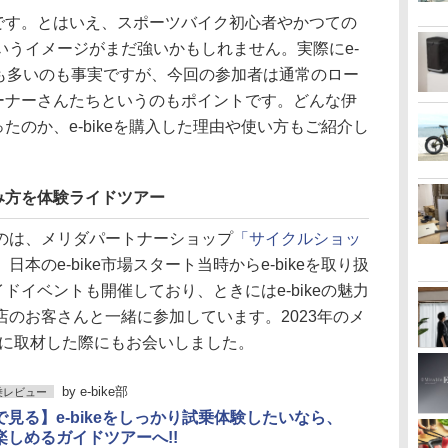
転車です。とはいえ、スポーツバイク初心者やかつての
いうイメージがまだ強いかもしれません。実際にe-
人も多いのも事実ですが、今回の参加者は通常のロー
るオーナーさんたちというのもポイントです。どんな伊
だったのか、e-bikeを購入した理由や使い方もご紹介し
しみ方を体験ライドツアー
のは、メリダパートナーショップ
「サイクルショッ
本のe-bike市場スタート当時からe-bikeを取り扱
ライドイベントも開催しており、ときにはe-bikeの魅力
のお客さんと一緒に参加しています。2023年のメ
回目に取材した際にもお会いしました。
by
e-bike部
試乗レビュー
で見る】e-bikeをしっかり試乗体験したいなら、
楽しめるガイドツアーへ!!