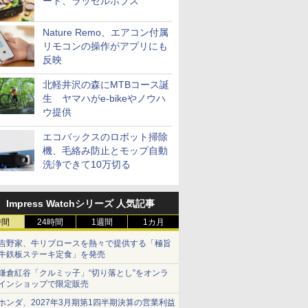
ート、ラッセルホブス
Nature Remo、エアコン付属
リモコンの操作がアプリにも
反映
北軽井沢の森にMTBコース誕
生 ヤマハがe-bikeやノウハ
ウ提供
エコバックスのロボット掃除
機、毛絡み防止とモップ自動
洗浄できて10万切る
Impress Watchシリーズ 人気記事
時間
24時間
1週間
1カ月
吉野家、牛リブロースを熱々で提供する「極旨
牛鉄板ステーキ定食」を発売
鎌倉紅谷「クルミッ子」“切り落とし”をオンラ
インショップで限定販売
ホンダ、2027年3月期第1四半期決算の営業利益