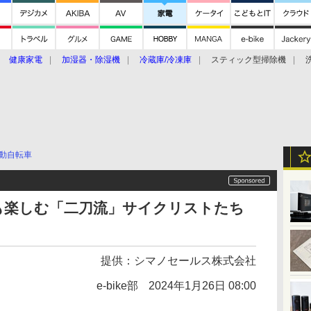
健康家電
加湿器・除湿機
冷蔵庫/冷凍庫
スティック型掃除機
扇風機
オーブン・電子レンジ
スマートハウス
掃除機
家事家電
ke大賞2019】
CES 2020
動自転車
keも楽しむ「二刀流」サイクリストたち
提供：
シマノセールス株式会社
e-bike部
2024年1月26日 08:00