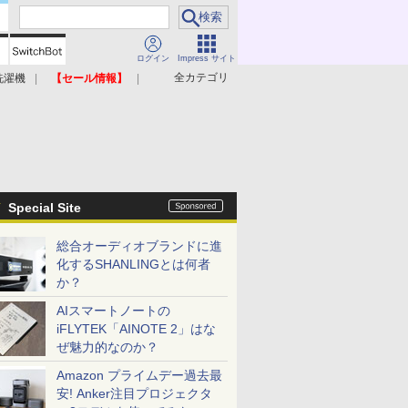
ログイン
Impress サイト
全カテゴリ
洗濯機
【セール情報】
照明器具
美容家電
Special Site
総合オーディオブランドに進
化するSHANLINGとは何者
か？
AIスマートノートの
iFLYTEK「AINOTE 2」はな
ぜ魅力的なのか？
Amazon プライムデー過去最
安! Anker注目プロジェクタ