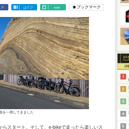
ブックマーク
ェア
はてブ
note
1
豆大島を一周してきました
からスタート。そして、e-bikeで走ったら楽しいス