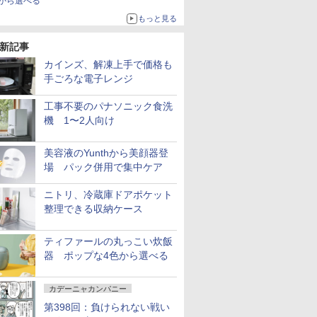
から選べる
もっと見る
新記事
カインズ、解凍上手で価格も
手ごろな電子レンジ
工事不要のパナソニック食洗
機 1〜2人向け
美容液のYunthから美顔器登
場 パック併用で集中ケア
ニトリ、冷蔵庫ドアポケット
整理できる収納ケース
ティファールの丸っこい炊飯
器 ポップな4色から選べる
カデーニャカンパニー
第398回：負けられない戦い