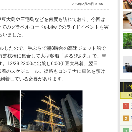
2023年2月24日 09:05
きる伊豆大島や三宅島などを何度も訪れており、今回は
向けてのグラベルロードe-bikeでのライドイベントを実
らいました。
ンタルしたので、手ぶらで朝8時台の高速ジェット船で
竹芝桟橋に集合して大型客船「さるびあ丸」で、車
2/28 22:00に出航し6:00伊豆大島着、翌日
:00に東京着のスケジュール。復路もコンテナに車体を預け
港に到着している必要があります。
1