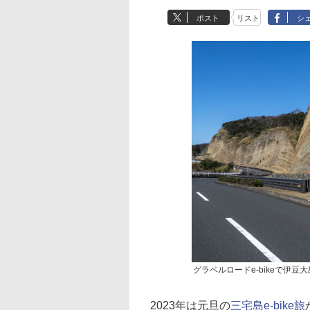
ポスト
リスト
シ
グラベルロードe-bikeで伊
2023年は元旦の
三宅島e-bike旅