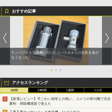
おすすめ記事
ナノバブルを洗濯機に付けたらバスタオルの生乾き臭が
なくなった!
●
●
●
アクセスランキング
1時間
24時間
1週間
1カ月
【家電レビュー】手ごわい雑草との戦い、コメリの草刈機で完全
勝利 掃除機感覚で使えた