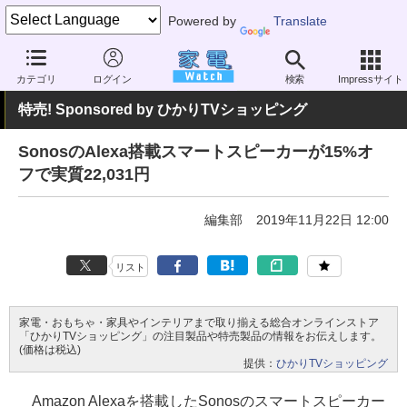
Powered by
Translate
家電 Watch
エネルギー
IoT
スマートハウス
カテゴリ
ログイン
検索
Impressサイト
特売! Sponsored by ひかりTVショッピング
SonosのAlexa搭載スマートスピーカーが15%オ
フで実質22,031円
編集部
2019年11月22日 12:00
リスト
家電・おもちゃ・家具やインテリアまで取り揃える総合オンラインストア
「ひかりTVショッピング」の注目製品や特売製品の情報をお伝えします。
(価格は税込)
提供：
ひかりTVショッピング
Amazon Alexaを搭載したSonosのスマートスピーカー