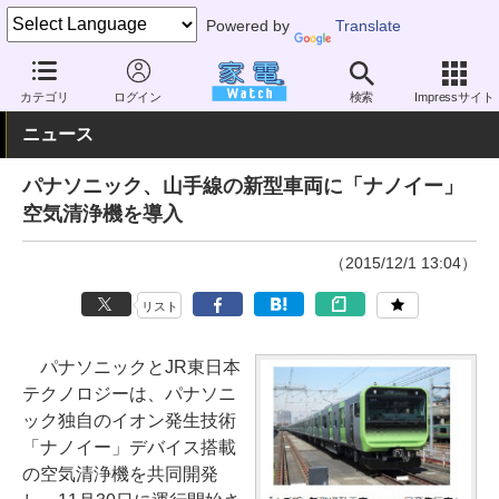
Powered by
Translate
家電 Watch
空調家電
空気清浄機
イオン発生器
カテゴリ
ログイン
検索
Impressサイト
ニュース
パナソニック、山手線の新型車両に「ナノイー」
空気清浄機を導入
（2015/12/1 13:04）
リスト
パナソニックとJR東日本
テクノロジーは、パナソニ
ック独自のイオン発生技術
「ナノイー」デバイス搭載
の空気清浄機を共同開発