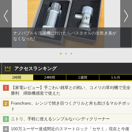
ナノバブルを洗濯機に付けたらバスタオルの生乾き臭が
なくなった!
●
●
●
アクセスランキング
1時間
24時間
1週間
1カ月
【家電レビュー】手ごわい雑草との戦い、コメリの草刈機で完全
勝利 掃除機感覚で使えた
Francfranc、レンジで焼き目つくグリルと米も炊けるマルチポッ
ト
ニトリ、手軽に使えるシンプルなハンディクリーナー
100万ユーザー達成間近のスマートロック「セサミ」現在と今後