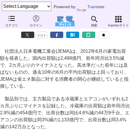
Powered by
Translate
6月の家電出荷額、2カ月ぶりのマイナス
カテゴリ
ログイン
検索
Impressサイト
～扇風機が昨年を上回る73万台を出荷
リスト
社団法人日本電機工業会(JEMA)は、2012年6月の家電出荷
額を発表した。国内出荷額は2,499億円、前年同月比3.5%減
で、2カ月ぶりのマイナスとなった。高水準だった前年には及
ばないものの、過去10年の6月の平均出荷額は上回っており、
JEMAは省エネ製品に対する消費者の関心が継続していると指
摘している。
製品別では、主力製品である冷蔵庫とエアコンがいずれも2
カ月ぶりにマイナスを記録した。冷蔵庫の出荷額は前年同月比
2.9%減の454億円で、出荷台数は同比4.6%減の44万9千台。エ
アコンの出荷額は同3%減の1,133億円で、出荷台数は同3.4%
減の142万台となった。