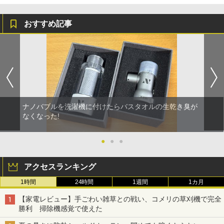
おすすめ記事
ナノバブルを洗濯機に付けたらバスタオルの生乾き臭が
なくなった!
●
●
●
アクセスランキング
1時間
24時間
1週間
1カ月
【家電レビュー】手ごわい雑草との戦い、コメリの草刈機で完全
勝利 掃除機感覚で使えた