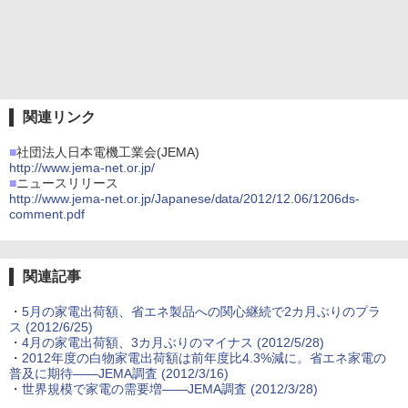
関連リンク
■
社団法人日本電機工業会(JEMA)
http://www.jema-net.or.jp/
■
ニュースリリース
http://www.jema-net.or.jp/Japanese/data/2012/12.06/1206ds-
comment.pdf
関連記事
・
5月の家電出荷額、省エネ製品への関心継続で2カ月ぶりのプラ
ス (2012/6/25)
・
4月の家電出荷額、3カ月ぶりのマイナス (2012/5/28)
・
2012年度の白物家電出荷額は前年度比4.3%減に。省エネ家電の
普及に期待――JEMA調査 (2012/3/16)
・
世界規模で家電の需要増――JEMA調査 (2012/3/28)