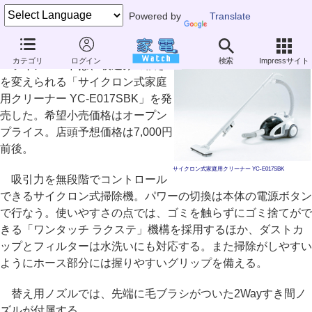
Powered by
Translate
ツインバード、吸引力を無段階で調節できるサイクロン式掃除機
カテゴリ
ログイン
検索
Impressサイト
ツインバードは、吸込みの強さ
を変えられる「サイクロン式家庭
用クリーナー YC-E017SBK」を発
売した。希望小売価格はオープン
プライス。店頭予想価格は7,000円
前後。
サイクロン式家庭用クリーナー YC-E017SBK
吸引力を無段階でコントロール
できるサイクロン式掃除機。パワーの切換は本体の電源ボタン
で行なう。使いやすさの点では、ゴミを触らずにゴミ捨てがで
きる「ワンタッチ ラクステ」機構を採用するほか、ダストカ
ップとフィルターは水洗いにも対応する。また掃除がしやすい
ようにホース部分には握りやすいグリップを備える。
替え用ノズルでは、先端に毛ブラシがついた2Wayすき間ノ
ズルが付属する。