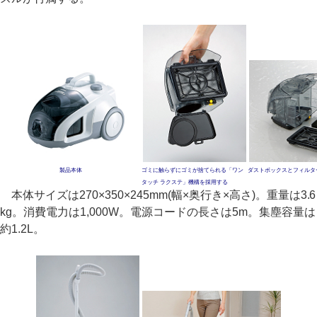
製品本体
ゴミに触らずにゴミが捨てられる「ワン
ダストボックスとフィルタ
タッチ ラクステ」機構を採用する
本体サイズは270×350×245mm(幅×奥行き×高さ)。重量は3.6
kg。消費電力は1,000W。電源コードの長さは5m。集塵容量は
約1.2L。