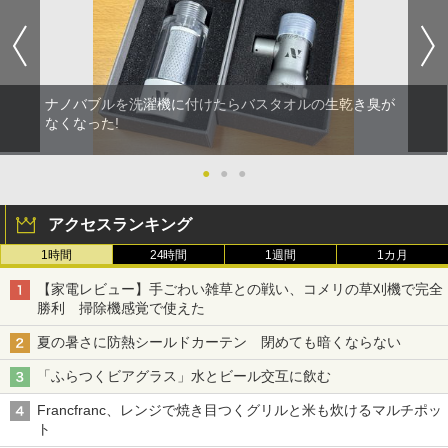
ナノバブルを洗濯機に付けたらバスタオルの生乾き臭が
なくなった!
●
●
●
アクセスランキング
1時間
24時間
1週間
1カ月
【家電レビュー】手ごわい雑草との戦い、コメリの草刈機で完全
勝利 掃除機感覚で使えた
夏の暑さに防熱シールドカーテン 閉めても暗くならない
「ふらつくビアグラス」水とビール交互に飲む
Francfranc、レンジで焼き目つくグリルと米も炊けるマルチポッ
ト