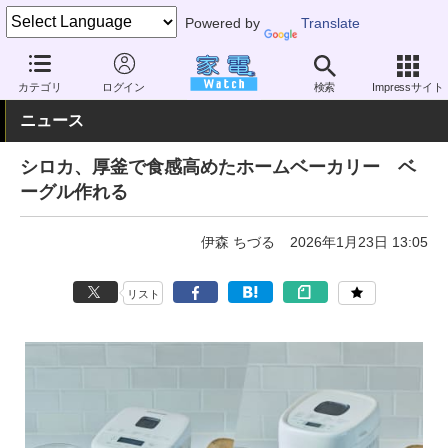
Powered by
Translate
家電 Watch
生活家電
キッチン家電
ホームベーカリー
カテゴリ
ログイン
検索
Impressサイト
ニュース
シロカ、厚釜で食感高めたホームベーカリー ベ
ーグル作れる
伊森 ちづる
2026年1月23日 13:05
リスト