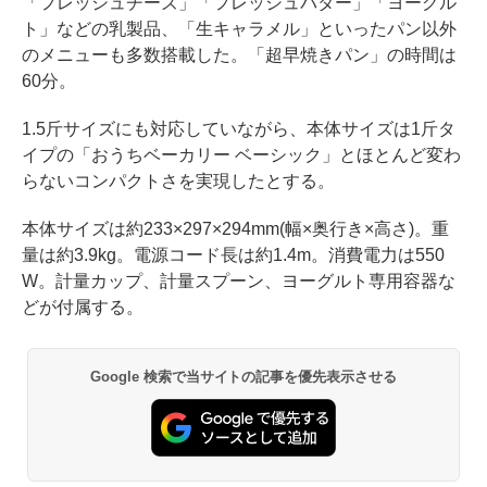
「フレッシュチーズ」「フレッシュバター」「ヨーグル
ト」などの乳製品、「生キャラメル」といったパン以外
のメニューも多数搭載した。「超早焼きパン」の時間は
60分。
1.5斤サイズにも対応していながら、本体サイズは1斤タ
イプの「おうちベーカリー ベーシック」とほとんど変わ
らないコンパクトさを実現したとする。
本体サイズは約233×297×294mm(幅×奥行き×高さ)。重
量は約3.9kg。電源コード長は約1.4m。消費電力は550
W。計量カップ、計量スプーン、ヨーグルト専用容器な
どが付属する。
Google 検索で当サイトの記事を優先表示させる