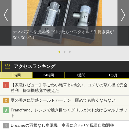
ナノバブルを洗濯機に付けたらバスタオルの生乾き臭が
なくなった!
●
●
●
アクセスランキング
1時間
24時間
1週間
1カ月
【家電レビュー】手ごわい雑草との戦い、コメリの草刈機で完全
勝利 掃除機感覚で使えた
夏の暑さに防熱シールドカーテン 閉めても暗くならない
Francfranc、レンジで焼き目つくグリルと米も炊けるマルチポッ
ト
Dreameの羽根なし扇風機 室温に合わせて風量自動調整